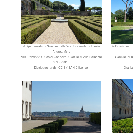
© Dipartimento di Scienze della Vita, Università di Trieste
© Dipartimento 
Andrea Moro
Ville Pontificie di Castel Gandolfo, Giardini di Villa Barberini
Comune di Rom
27/06/2015
Distributed under CC BY-SA 4.0 license.
Distri