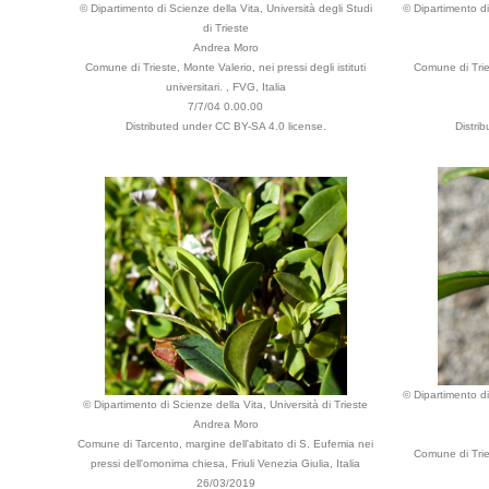
© Dipartimento di Scienze della Vita, Università degli Studi
© Dipartimento di
di Trieste
Andrea Moro
Comune di Trieste, Monte Valerio, nei pressi degli istituti
Comune di Tries
universitari. , FVG, Italia
7/7/04 0.00.00
Distributed under CC BY-SA 4.0 license.
Distri
© Dipartimento di
© Dipartimento di Scienze della Vita, Università di Trieste
Andrea Moro
Comune di Tarcento, margine dell'abitato di S. Eufemia nei
Comune di Tries
pressi dell'omonima chiesa, Friuli Venezia Giulia, Italia
26/03/2019