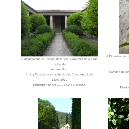
© Dipartimento di
© Dipartimento di Scienze della Vita, Università degli Studi
di Trieste
Andrea Moro
Comune di Tries
Antica Pompei, scavi archeologici, Campania, Italia
12/07/2010
Distributed under CC BY-SA 4.0 license.
Distri