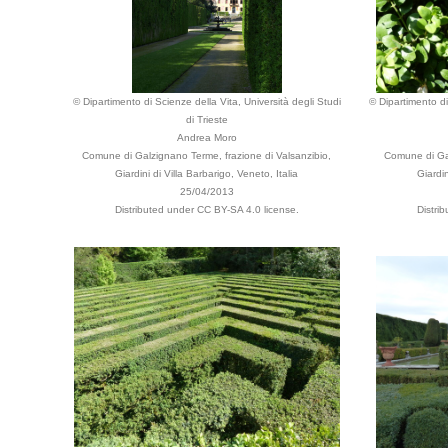
© Dipartimento di Scienze della Vita, Università degli Studi
© Dipartimento di
di Trieste
Andrea Moro
Comune di Galzignano Terme, frazione di Valsanzibio,
Comune di Gal
Giardini di Villa Barbarigo, Veneto, Italia
Giardin
25/04/2013
Distributed under CC BY-SA 4.0 license.
Distri