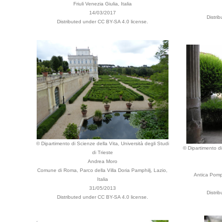
Friuli Venezia Giulia, Italia
14/03/2017
Distri
Distributed under CC BY-SA 4.0 license.
© Dipartimento di Scienze della Vita, Università degli Studi
© Dipartimento di
di Trieste
Andrea Moro
Comune di Roma, Parco della Villa Doria Pamphilj, Lazio,
Antica Pompe
Italia
31/05/2013
Distri
Distributed under CC BY-SA 4.0 license.