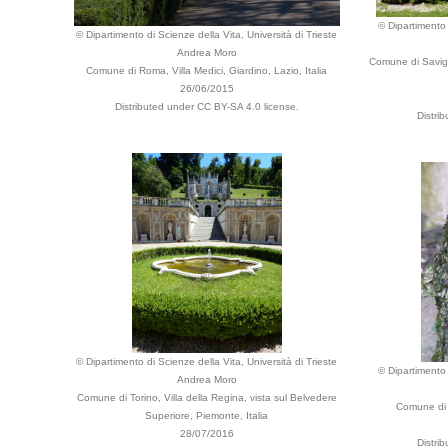
© Dipartimento 
© Dipartimento di Scienze della Vita, Università di Trieste
Andrea Moro
Comune di Savigl
Comune di Roma, Villa Medici, Giardino, Lazio, Italia
26/06/2015
Distributed under CC BY-SA 4.0 license.
Distri
© Dipartimento di Scienze della Vita, Università di Trieste
© Dipartimento 
Andrea Moro
Comune di Torino, Villa della Regina, vista sul Belvedere
Comune di 
Superiore, Piemonte, Italia
28/07/2016
Distri