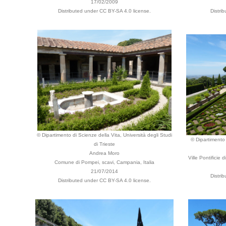
17/02/2009
Distributed under CC BY-SA 4.0 license.
Distri
© Dipartimento di Scienze della Vita, Università degli Studi
© Dipartimento 
di Trieste
Andrea Moro
Ville Pontificie 
Comune di Pompei, scavi, Campania, Italia
21/07/2014
Distri
Distributed under CC BY-SA 4.0 license.