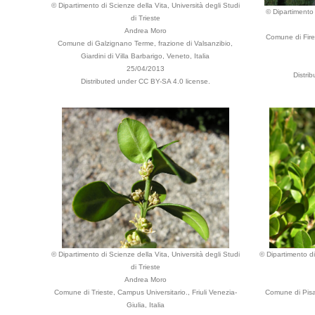
© Dipartimento di Scienze della Vita, Università degli Studi
© Dipartimento 
di Trieste
Andrea Moro
Comune di Fire
Comune di Galzignano Terme, frazione di Valsanzibio,
Giardini di Villa Barbarigo, Veneto, Italia
25/04/2013
Distri
Distributed under CC BY-SA 4.0 license.
© Dipartimento di Scienze della Vita, Università degli Studi
© Dipartimento di
di Trieste
Andrea Moro
Comune di Trieste, Campus Universitario., Friuli Venezia-
Comune di Pisa
Giulia, Italia