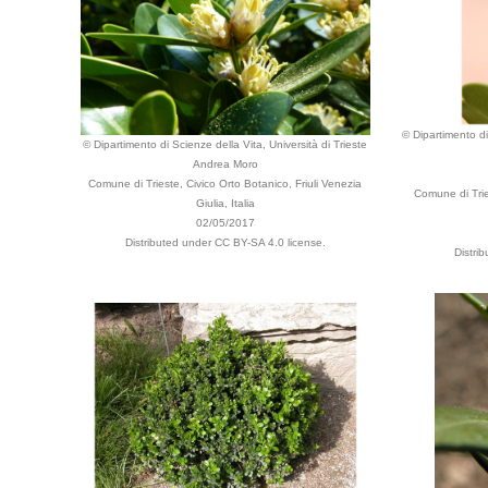
© Dipartimento di
© Dipartimento di Scienze della Vita, Università di Trieste
Andrea Moro
Comune di Trieste, Civico Orto Botanico, Friuli Venezia
Comune di Tries
Giulia, Italia
02/05/2017
Distributed under CC BY-SA 4.0 license.
Distri