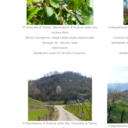
© Università di Trieste, Dipartimento di Scienze della Vita
© Dipartimento 
Andrea Moro
Monte Faverghera, margini della strada della località
Comune di 
Nevegal, BL, Veneto, Italia
dell'abitato 
08/07/2015
Distributed under CC BY-SA 4.0 license.
Distri
© Dipartimento di Scienze della Vita, Università di Trieste
© Dipartimento 