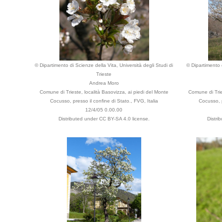
© Dipartimento di Scienze della Vita, Università degli Studi di
© Dipartimento d
Trieste
Andrea Moro
Comune di Trieste, località Basovizza, ai piedi del Monte
Comune di Trie
Cocusso, presso il confine di Stato., FVG, Italia
Cocusso, p
12/4/05 0.00.00
Distributed under CC BY-SA 4.0 license.
Distri