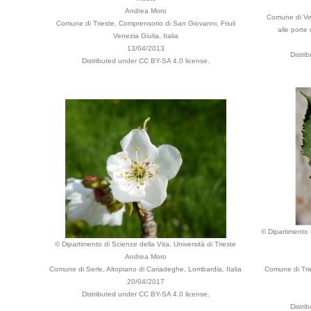
Andrea Moro
Comune di Ven
Comune di Trieste, Comprensorio di San Giovanni, Friuli
alle porte 
Venezia Giulia, Italia
13/04/2013
Distri
Distributed under CC BY-SA 4.0 license.
© Dipartimento d
© Dipartimento di Scienze della Vita, Università di Trieste
Andrea Moro
Comune di Serle, Altopiano di Cariadeghe, Lombardia, Italia
Comune di Tries
20/04/2017
Distributed under CC BY-SA 4.0 license.
Distri