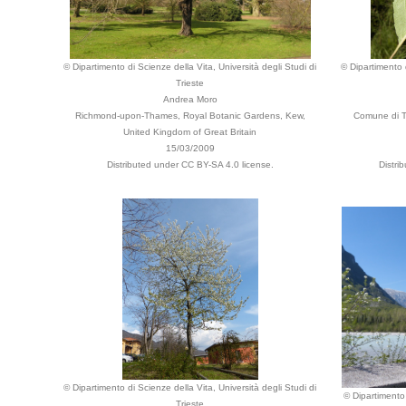
© Dipartimento di Scienze della Vita, Università degli Studi di
© Dipartimento d
Trieste
Andrea Moro
Richmond-upon-Thames, Royal Botanic Gardens, Kew,
Comune di Tr
United Kingdom of Great Britain
15/03/2009
Distributed under CC BY-SA 4.0 license.
Distri
© Dipartimento di Scienze della Vita, Università degli Studi di
© Dipartimento 
Trieste