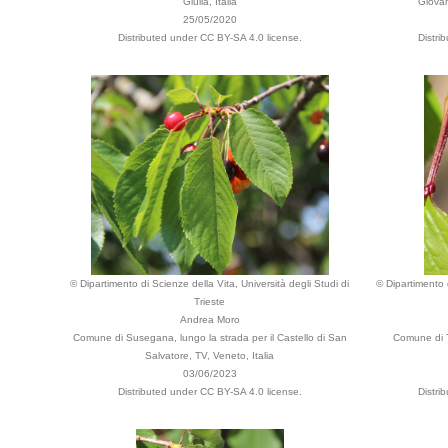
Giulia, Italia
Giovann
25/05/2020
Distributed under CC BY-SA 4.0 license.
Distri
© Dipartimento di Scienze della Vita, Università degli Studi di
© Dipartimento d
Trieste
Andrea Moro
Comune di Susegana, lungo la strada per il Castello di San
Comune di T
Salvatore, TV, Veneto, Italia
03/06/2023
Distributed under CC BY-SA 4.0 license.
Distri