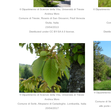
© Dipartimento di Scienze della Vita, Università di Trieste
© Dipartimento d
Andrea Moro
Comune di Trieste, Roseto di San Giovanni, Friuli Venezia
Giulia, Italia
Com
23/04/2013
Distributed under CC BY-SA 4.0 license.
Distri
© Dipartimento 
© Dipartimento di Scienze della Vita, Università di Trieste
Andrea Moro
Comune di Ven
Comune di Serle, Altopiano di Cariadeghe, Lombardia, Italia
alle porte 
20/04/2017