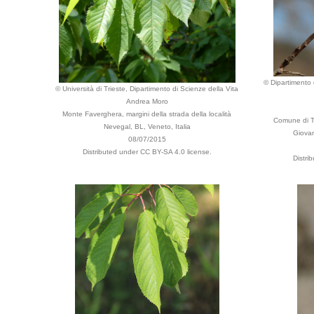
© Dipartimento d
© Università di Trieste, Dipartimento di Scienze della Vita
Andrea Moro
Monte Faverghera, margini della strada della località
Comune di T
Nevegal, BL, Veneto, Italia
Giovann
08/07/2015
Distributed under CC BY-SA 4.0 license.
Distri