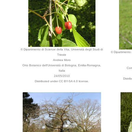
© Dipartimento di Scienze della Vita, Università degli Studi di
© Dipartimento d
Trieste
Andrea Moro
Orto Botanico dell'Università di Bologna, Emilia-Romagna,
Com
Italia
24/05/2010
Distri
Distributed under CC BY-SA 4.0 license.