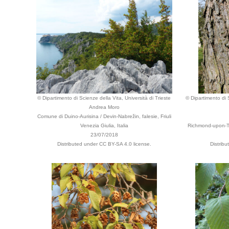
© Dipartimento di Scienze della Vita, Università di Trieste
© Dipartimento di S
Andrea Moro
Comune di Duino-Aurisina / Devin-Nabrežin, falesie, Friuli
Venezia Giulia, Italia
Richmond-upon-T
23/07/2018
Distributed under CC BY-SA 4.0 license.
Distrib