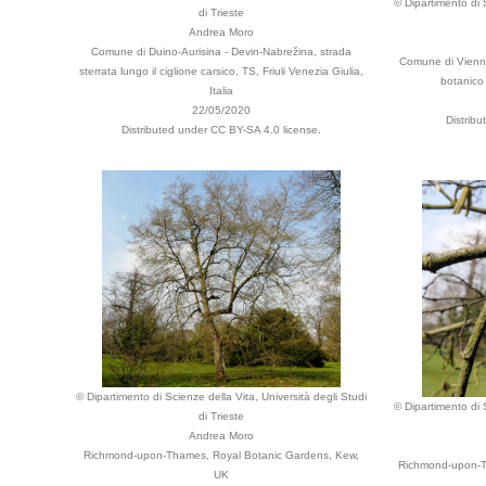
© Dipartimento di S
di Trieste
Andrea Moro
Comune di Duino-Aurisina - Devin-Nabrežina, strada
Comune di Vienn
sterrata lungo il ciglione carsico, TS, Friuli Venezia Giulia,
botanico 
Italia
22/05/2020
Distrib
Distributed under CC BY-SA 4.0 license.
© Dipartimento di Scienze della Vita, Università degli Studi
© Dipartimento di S
di Trieste
Andrea Moro
Richmond-upon-Thames, Royal Botanic Gardens, Kew,
Richmond-upon-T
UK