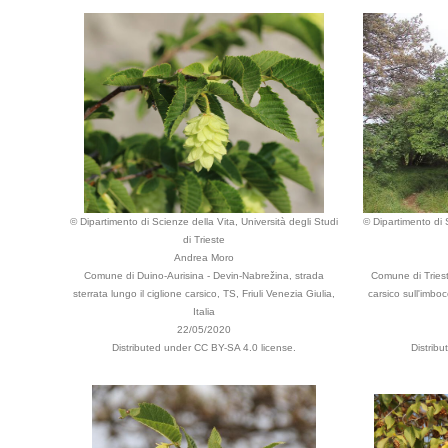
© Dipartimento di Scienze della Vita, Università degli Studi
© Dipartimento di S
di Trieste
Andrea Moro
Comune di Duino-Aurisina - Devin-Nabrežina, strada
Comune di Triest
sterrata lungo il ciglione carsico, TS, Friuli Venezia Giulia,
carsico sull'imbo
Italia
22/05/2020
Distributed under CC BY-SA 4.0 license.
Distrib