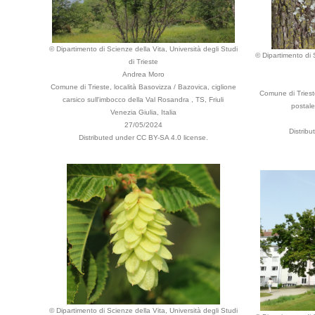
© Dipartimento di Scienze della Vita, Università degli Studi
© Dipartimento di S
di Trieste
Andrea Moro
Comune di Trieste, località Basovizza / Bazovica, ciglione
Comune di Trieste
carsico sull'imbocco della Val Rosandra , TS, Friuli
postale
Venezia Giulia, Italia
27/05/2024
Distrib
Distributed under CC BY-SA 4.0 license.
© Dipartimento di Scienze della Vita, Università degli Studi