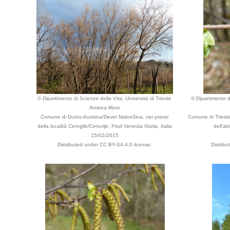
© Dipartimento di Scienze della Vita, Università di Trieste
© Dipartimento di
Andrea Moro
Comune di Duino-Aurisina/Devin Nabrežina, nei pressi
Comune di Trieste
della località Ceroglie/Cerovlje, Friuli Venezia Giulia, Italia
dell'ab
15/02/2015
Distributed under CC BY-SA 4.0 license.
Distrib