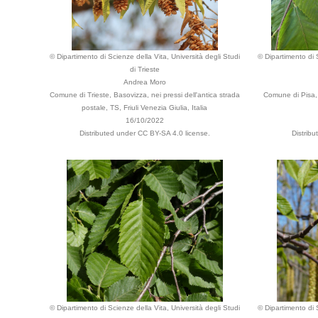
© Dipartimento di Scienze della Vita, Università degli Studi
© Dipartimento di S
di Trieste
Andrea Moro
Comune di Trieste, Basovizza, nei pressi dell'antica strada
Comune di Pisa,
postale, TS, Friuli Venezia Giulia, Italia
16/10/2022
Distributed under CC BY-SA 4.0 license.
Distrib
© Dipartimento di Scienze della Vita, Università degli Studi
© Dipartimento di S