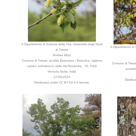
© Dipartimento di Scienze della Vita, Università degli Studi
© Dipartimento di S
di Trieste
Andrea Moro
Comune di Trieste, località Basovizza / Bazovica, ciglione
Comune di Trieste
carsico sull'imbocco della Val Rosandra , TS, Friuli
postale
Venezia Giulia, Italia
27/05/2024
Distrib
Distributed under CC BY-SA 4.0 license.