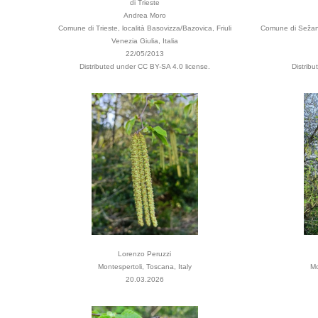
di Trieste
Andrea Moro
Comune di Trieste, località Basovizza/Bazovica, Friuli
Comune di Sežana,
Venezia Giulia, Italia
22/05/2013
Distributed under CC BY-SA 4.0 license.
Distrib
Lorenzo Peruzzi
Montespertoli, Toscana, Italy
Mo
20.03.2026