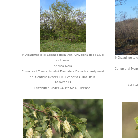
© Dipartimento di Scienze della Vita, Università degli Studi
© Dipartimento di
di Trieste
Andrea Moro
Comune di Monru
Comune di Trieste, località Basovizza/Bazovica, nei pressi
del Sentiero Ressel, Friuli Venezia Giulia, Italia
29/04/2013
Distrib
Distributed under CC BY-SA 4.0 license.