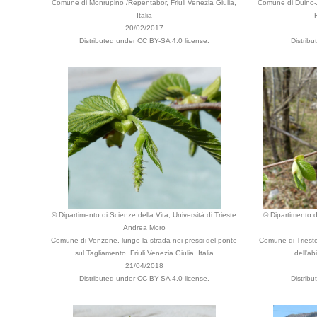
Comune di Monrupino /Repentabor, Friuli Venezia Giulia,
Comune di Duino-A
Italia
20/02/2017
Distributed under CC BY-SA 4.0 license.
Distrib
© Dipartimento di Scienze della Vita, Università di Trieste
© Dipartimento di
Andrea Moro
Comune di Venzone, lungo la strada nei pressi del ponte
Comune di Trieste
sul Tagliamento, Friuli Venezia Giulia, Italia
dell'ab
21/04/2018
Distributed under CC BY-SA 4.0 license.
Distrib