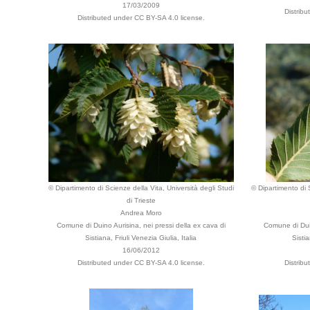
17/03/2009
Distrib
Distributed under CC BY-SA 4.0 license.
© Dipartimento di Scienze della Vita, Università degli Studi
© Dipartimento di S
di Trieste
Andrea Moro
Comune di Duino Aurisina, nei pressi della ex cava di
Comune di Duin
Sistiana, Friuli Venezia Giulia, Italia
Sistia
16/06/2012
Distributed under CC BY-SA 4.0 license.
Distrib