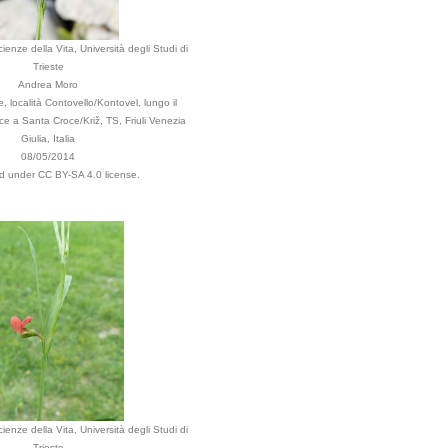
ienze della Vita, Università degli Studi di
Trieste
Andrea Moro
, località Contovello/Kontovel, lungo il
e a Santa Croce/Križ, TS, Friuli Venezia
Giulia, Italia
08/05/2014
ed under CC BY-SA 4.0 license.
ienze della Vita, Università degli Studi di
Trieste