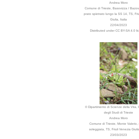
Andrea Moro
Comune di Trieste, Basovizza / Bazov
prato spietrato lungo la SS 14, TS, Fri
Giulia, Italia
22/04/2023
Distributed under CC BY-SA 4.0 li
© Dipartimento di Scienze della Vita, 
degli Studi di Trieste
Andrea Moro
Comune di Trieste, Monte Valerio,
soleggiata, TS, Friuli Venezia Giulia,
23/03/2023