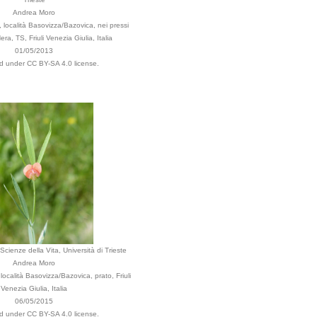
Andrea Moro
 località Basovizza/Bazovica, nei pressi
era, TS, Friuli Venezia Giulia, Italia
01/05/2013
ed under CC BY-SA 4.0 license.
Scienze della Vita, Università di Trieste
Andrea Moro
località Basovizza/Bazovica, prato, Friuli
Venezia Giulia, Italia
06/05/2015
ed under CC BY-SA 4.0 license.