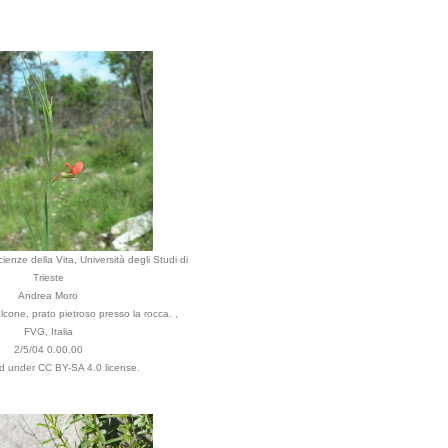
ienze della Vita, Università degli Studi di
Trieste
Andrea Moro
one, prato pietroso presso la rocca. ,
FVG, Italia
2/5/04 0.00.00
ed under CC BY-SA 4.0 license.