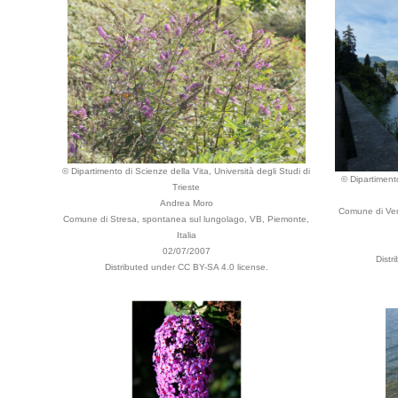
© Dipartimento di Scienze della Vita, Università degli Studi di
© Dipartimento
Trieste
Andrea Moro
Comune di Ver
Comune di Stresa, spontanea sul lungolago, VB, Piemonte,
Italia
02/07/2007
Distr
Distributed under CC BY-SA 4.0 license.