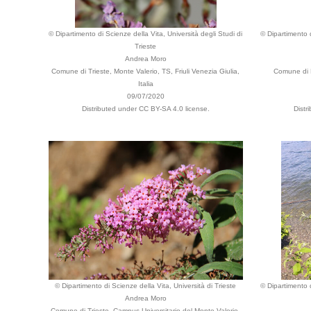
© Dipartimento di Scienze della Vita, Università degli Studi di
© Dipartimento d
Trieste
Andrea Moro
Comune di Trieste, Monte Valerio, TS, Friuli Venezia Giulia,
Comune di P
Italia
09/07/2020
Distributed under CC BY-SA 4.0 license.
Distr
© Dipartimento di Scienze della Vita, Università di Trieste
© Dipartimento d
Andrea Moro
Comune di Trieste, Campus Universitario del Monte Valerio,