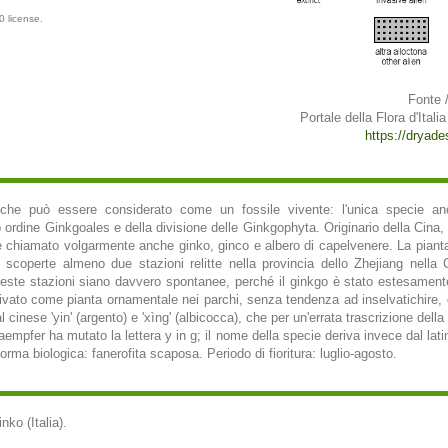
0 license.
Fonte 
Portale della Flora d'Italia
https://dryades.
che può essere considerato come un fossile vivente: l'unica specie anc
ordine Ginkgoales e della divisione delle Ginkgophyta. Originario della Cina, o
e chiamato volgarmente anche ginko, ginco e albero di capelvenere. La pianta 
operte almeno due stazioni relitte nella provincia dello Zhejiang nella Ci
este stazioni siano davvero spontanee, perché il ginkgo è stato estesamente
ltivato come pianta ornamentale nei parchi, senza tendenza ad inselvatichire, d
 cinese 'yin' (argento) e 'xìng' (albicocca), che per un'errata trascrizione dell
mpfer ha mutato la lettera y in g; il nome della specie deriva invece dal latino 
orma biologica: fanerofita scaposa. Periodo di fioritura: luglio-agosto.
nko (Italia).