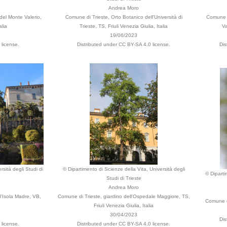
Andrea Moro
del Monte Valerio,
Comune di Trieste, Orto Botanico dell'Università di
Comune d
alia
Trieste, TS, Friuli Venezia Giulia, Italia
Va
19/06/2023
license.
Distributed under CC BY-SA 4.0 license.
Dis
rsità degli Studi di
© Dipartimento di Scienze della Vita, Università degli
© Diparti
Studi di Trieste
Andrea Moro
'Isola Madre, VB,
Comune di Trieste, giardino dell'Ospedale Maggiore, TS,
Comune di
Friuli Venezia Giulia, Italia
30/04/2023
Dis
license.
Distributed under CC BY-SA 4.0 license.