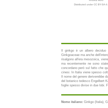
Andrea Moro
Distributed under CC BY-SA 4.
Il ginkgo è un albero deciduo 
Ginkgoaceae ma anche dell'intero 
risalgono all'era mesozoica, vien
ma recentemente ne sono state sc
concordano però sul fatto che qu
cinesi. In Italia viene spesso co
Il nome del genere deriverebbe dal
del botanico tedesco Engelbert Kae
foglie spesso divise in due lobi. F
Nome italiano:
Ginkgo (Italia), Gi