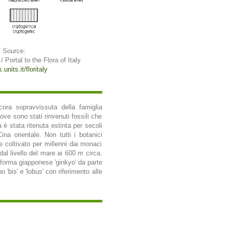
/ Source:
 / Portal to the Flora of Italy
units.it/floritaly
ora sopravvissuta della famiglia
ve sono stati rinvenuti fossili che
è stata ritenuta estinta per secoli
na orientale. Non tutti i botanici
 coltivato per millenni dai monaci
al livello del mare ai 600 m circa.
a forma giapponese 'ginkyo' da parte
'bis' e 'lobus' con riferimento alle