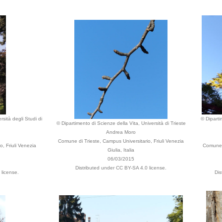
rsità degli Studi di
© Diparti
© Dipartimento di Scienze della Vita, Università di Trieste
Andrea Moro
Comune di Trieste, Campus Universitario, Friuli Venezia
, Friuli Venezia
Comune d
Giulia, Italia
06/03/2015
Distributed under CC BY-SA 4.0 license.
license.
Dis