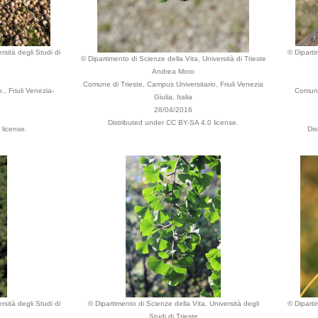
rsità degli Studi di
© Diparti
© Dipartimento di Scienze della Vita, Università di Trieste
Andrea Moro
Comune di Trieste, Campus Universitario, Friuli Venezia
, Friuli Venezia-
Comune 
Giulia, Italia
28/04/2016
Distributed under CC BY-SA 4.0 license.
license.
Dis
rsità degli Studi di
© Dipartimento di Scienze della Vita, Università degli
© Diparti
Studi di Trieste