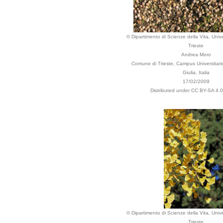
© Dipartimento di Scienze della Vita, Unive
Trieste
Andrea Moro
Comune di Trieste, Campus Universitario.
Giulia, Italia
17/02/2009
Distributed under CC BY-SA 4.0 
© Dipartimento di Scienze della Vita, Unive
Trieste