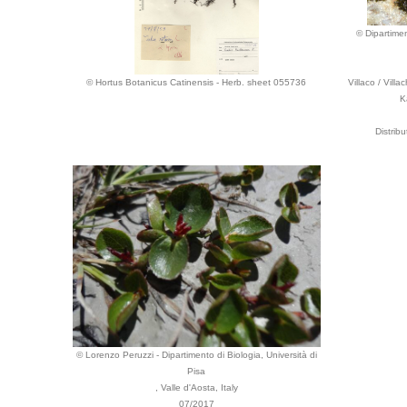
© Dipartimen
© Hortus Botanicus Catinensis - Herb. sheet 055736
Villaco / Villa
K
Distrib
© Lorenzo Peruzzi - Dipartimento di Biologia, Università di
Pisa
, Valle d'Aosta, Italy
07/2017