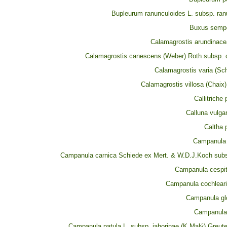
Bupleurum ranunculoides L. subsp. ran
Buxus sempe
Calamagrostis arundinacea
Calamagrostis canescens (Weber) Roth subsp.
Calamagrostis varia (Sc
Calamagrostis villosa (Chaix
Callitriche 
Calluna vulgar
Caltha p
Campanula 
Campanula carnica Schiede ex Mert. & W.D.J.Koch subs
Campanula cespi
Campanula cochlearii
Campanula gl
Campanula l
Campanula patula L. subsp. jahorinae (K.Malý) Greute