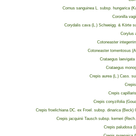
Cornus sanguinea L. subsp. hungarica (Ká
Coronilla vag
Corydalis cava (L.) Schweigg. & Körte s
Corylus 
Cotoneaster integerri
Cotoneaster tomentosus (Ai
Crataegus laevigata 
Crataegus mono
Crepis aurea (L.) Cass. s
Crepis
Crepis capillaris
Crepis conyzifolia (Gou
Crepis froelichiana DC. ex Froel. subsp. dinarica (Beck
Crepis jacquinii Tausch subsp. kerneri (Rech
Crepis paludosa (
Crepis pyrenaica (