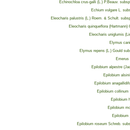
Echinochloa crus-galli (L.) P.Beauv. subsp.
Echium vulgare L. subs
Eleocharis palustris (L.) Roem. & Schult. subsp
Eleocharis quinqueflora (Hartmann)
Eleocharis uniglumis (Li
Elymus cani
Elymus repens (L.) Gould sub
Emerus m
Epilobium alpestre (Ja
Epilobium alsini
Epilobium anagallidi
Epilobium collinum
Epilobium h
Epilobium m
Epilobium 
Epilobium roseum Schreb. sub