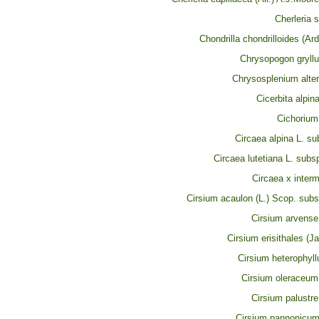
Cherleria 
Chondrilla chondrilloides (Ard
Chrysopogon gryllus
Chrysosplenium alter
Cicerbita alpina
Cichorium
Circaea alpina L. su
Circaea lutetiana L. subsp
Circaea x inter
Cirsium acaulon (L.) Scop. subs
Cirsium arvense
Cirsium erisithales (J
Cirsium heterophyllu
Cirsium oleraceum 
Cirsium palustre
Cirsium pannonicum 