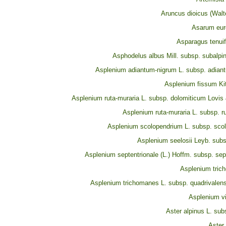
Aruncus dioicus (Walt
Asarum eur
Asparagus tenuif
Asphodelus albus Mill. subsp. subalp
Asplenium adiantum-nigrum L. subsp. adian
Asplenium fissum Kit
Asplenium ruta-muraria L. subsp. dolomiticum Lovis 
Asplenium ruta-muraria L. subsp. r
Asplenium scolopendrium L. subsp. sco
Asplenium seelosii Leyb. subs
Asplenium septentrionale (L.) Hoffm. subsp. sep
Asplenium tric
Asplenium trichomanes L. subsp. quadrivalen
Asplenium vi
Aster alpinus L. sub
Aster