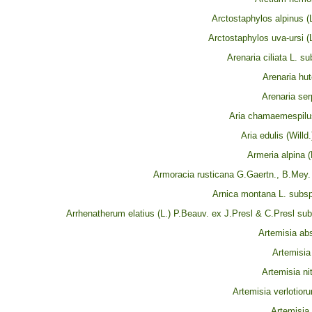
Arctostaphylos alpinus (
Arctostaphylos uva-ursi (
Arenaria ciliata L. su
Arenaria hut
Arenaria serp
Aria chamaemespilus
Aria edulis (Will
Armeria alpina (
Armoracia rusticana G.Gaertn., B.Mey.
Arnica montana L. subs
Arrhenatherum elatius (L.) P.Beauv. ex J.Presl & C.Presl sub
Artemisia ab
Artemisia
Artemisia nit
Artemisia verlotior
Artemisia 