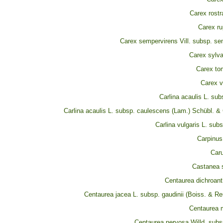
Carex rostr
Carex rup
Carex sempervirens Vill. subsp. se
Carex sylva
Carex to
Carex v
Carlina acaulis L. sub
Carlina acaulis L. subsp. caulescens (Lam.) Schübl. &
Carlina vulgaris L. subs
Carpinus
Caru
Castanea s
Centaurea dichroant
Centaurea jacea L. subsp. gaudinii (Boiss. & Re
Centaurea 
Centaurea nervosa Willd. subs