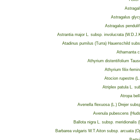
Astragal
Astragalus glyc
Astragalus penduli
Astrantia major L. subsp. involucrata (W.D.J
Atadinus pumilus (Turra) Hauenschild subs
Athamanta cr
Athyrium distentifolium Taus
Athyrium filix-femin
Atocion rupestre (L
Atriplex patula L. su
Atropa bel
Avenella flexuosa (L.) Drejer subs
Avenula pubescens (Huds
Ballota nigra L. subsp. meridionalis 
Barbarea vulgaris W.T.Aiton subsp. arcuata (O
Bartsi