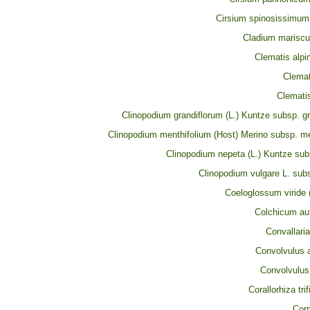
Cirsium spinosissimum 
Cladium mariscus
Clematis alpin
Clemat
Clematis
Clinopodium grandiflorum (L.) Kuntze subsp. g
Clinopodium menthifolium (Host) Merino subsp. me
Clinopodium nepeta (L.) Kuntze sub
Clinopodium vulgare L. sub
Coeloglossum viride 
Colchicum au
Convallaria
Convolvulus a
Convolvulus
Corallorhiza tri
Cor