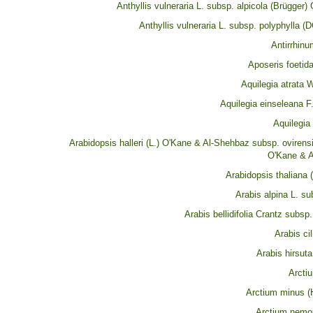
Anthyllis vulneraria L. subsp. alpicola (Brügger
Anthyllis vulneraria L. subsp. polyphylla 
Antirrhinu
Aposeris foetida
Aquilegia atrata 
Aquilegia einseleana F
Aquilegia 
Arabidopsis halleri (L.) O'Kane & Al-Shehbaz subsp. ovirens
O'Kane & 
Arabidopsis thaliana 
Arabis alpina L. su
Arabis bellidifolia Crantz subsp. 
Arabis cil
Arabis hirsuta
Arcti
Arctium minus (H
Arctium nemo