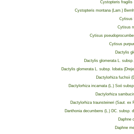
Cystopteris fragilis
Cystopteris montana (Lam.) Bernh
Cytisus 
Cytisus n
Cytisus pseudoprocumbe
Cytisus purpu
Dactylis g
Dactylis glomerata L. subsp
Dactylis glomerata L. subsp. lobata (Dreje
Dactylorhiza fuchsii 
Dactylorhiza incarnata (L.) Soó subsp
Dactylorhiza sambucin
Dactylorhiza traunsteineri (Saut. ex
Danthonia decumbens (L.) DC. subsp.
Daphne 
Daphne me