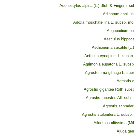
Adenostyles alpina (L.) Bluff & Fingerh. su
Adiantum capillus
Adoxa moschatellina L. subsp. mos
Aegopodium pod
Aesculus hippoc
Aethionema saxatile (L.
Aethusa cynapium L. subsp
Agrimonia eupatoria L. subsp
Agrostemma githago L. subs
Agrostis c
Agrostis gigantea Roth subsp
Agrostis rupestris All. subsp
Agrostis schrader
Agrostis stolonifera L. subsp. 
Ailanthus altissima (Mil
Ajuga gen