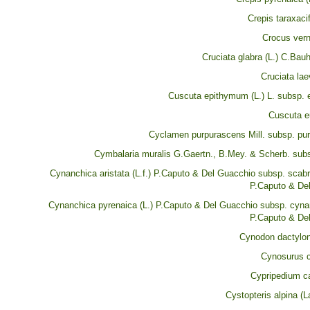
Crepis taraxacif
Crocus vernu
Cruciata glabra (L.) C.Bau
Cruciata la
Cuscuta epithymum (L.) L. subsp.
Cuscuta e
Cyclamen purpurascens Mill. subsp. pu
Cymbalaria muralis G.Gaertn., B.Mey. & Scherb. subs
Cynanchica aristata (L.f.) P.Caputo & Del Guacchio subsp. scab
P.Caputo & De
Cynanchica pyrenaica (L.) P.Caputo & Del Guacchio subsp. cynan
P.Caputo & De
Cynodon dactylon 
Cynosurus c
Cypripedium ca
Cystopteris alpina (