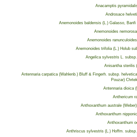
Anacamptis pyramidalis
Androsace helvetic
Anemonoides baldensis (L.) Galasso, Banfi
Anemonoides nemorosa 
Anemonoides ranunculoides 
Anemonoides trifolia (L.) Holub subs
Angelica sylvestris L. subsp.
Anisantha sterilis 
Antennaria carpatica (Wahlenb.) Bluff & Fingerh. subsp. helvetic
Pouzar) Chrte
Antennaria dioica (
Anthericum 
Anthoxanthum australe (Weber
Anthoxanthum nipponi
Anthoxanthum o
Anthriscus sylvestris (L.) Hoffm. subsp.