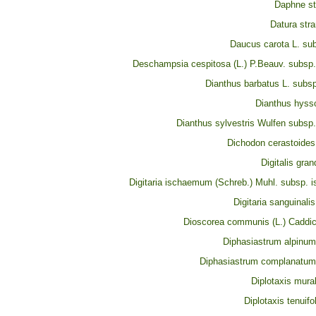
Daphne str
Datura str
Daucus carota L. sub
Deschampsia cespitosa (L.) P.Beauv. subsp.
Dianthus barbatus L. subsp
Dianthus hysso
Dianthus sylvestris Wulfen subsp.
Dichodon cerastoides 
Digitalis grand
Digitaria ischaemum (Schreb.) Muhl. subsp.
Digitaria sanguinalis
Dioscorea communis (L.) Caddic
Diphasiastrum alpinum 
Diphasiastrum complanatum 
Diplotaxis mural
Diplotaxis tenuifo