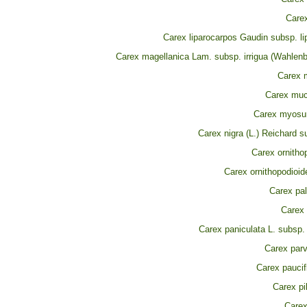
Carex
Carex liparocarpos Gaudin subsp. li
Carex magellanica Lam. subsp. irrigua (Wahlenb
Carex 
Carex mucr
Carex myosur
Carex nigra (L.) Reichard s
Carex ornitho
Carex ornithopodioi
Carex pal
Carex 
Carex paniculata L. subsp.
Carex parv
Carex paucifl
Carex pi
Carex