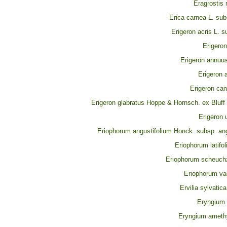
Eragrostis 
Erica carnea L. sub
Erigeron acris L. s
Erigeron
Erigeron annuus
Erigeron a
Erigeron can
Erigeron glabratus Hoppe & Hornsch. ex Bluff
Erigeron u
Eriophorum angustifolium Honck. subsp. ang
Eriophorum latifo
Eriophorum scheuch
Eriophorum va
Ervilia sylvatica
Eryngium 
Eryngium ameth