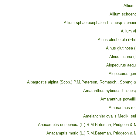
Allium
Allium schoen
Allium sphaerocephalon L. subsp. sphae
Allium vi
Alnus alnobetula (Ehr
Alnus glutinosa (
Alnus incana (
Alopecurus aequa
Alopecurus geni
Alpagrostis alpina (Scop.) P.M.Peterson, Romasch., Soreng &
Amaranthus hybridus L. subsp
Amaranthus powelli
Amaranthus retr
Amelanchier ovalis Medik. sub
Anacamptis coriophora (L.) R.M.Bateman, Pridgeon &
Anacamptis morio (L.) R.M.Bateman, Pridgeon &