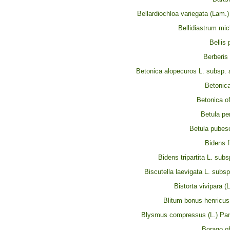
Bellardiochloa variegata (Lam.
Bellidiastrum mic
Bellis 
Berberis 
Betonica alopecuros L. subsp. 
Betonica
Betonica of
Betula pe
Betula pubes
Bidens f
Bidens tripartita L. subsp
Biscutella laevigata L. subsp
Bistorta vivipara (
Blitum bonus-henricus
Blysmus compressus (L.) Pan
Borago off