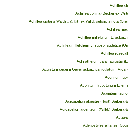
Achillea c
Achillea collina (Becker ex Wirt
Achillea distans Waldst. & Kit. ex Willd. subsp. stricta (Gre
Achillea mac
Achillea millefolium L. subsp. 
Achillea millefolium L. subsp. sudetica (O
Achillea roseoa
Achnatherum calamagrostis (L.
Aconitum degenii Gáyer subsp. paniculatum (Arcan
Aconitum lupi
Aconitum lycoctonum L. eme
Aconitum tauri
Acrospelion alpestre (Host) Barberá 
Acrospelion argenteum (Willd.) Barberá 
Actaea 
Adenostyles alliariae (Gou