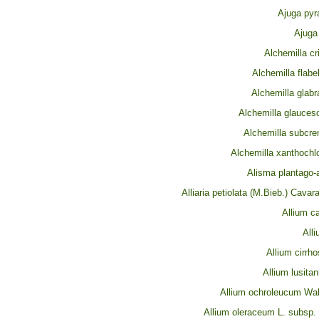
Ajuga pyr
Ajuga
Alchemilla cr
Alchemilla flabe
Alchemilla glab
Alchemilla glauces
Alchemilla subcre
Alchemilla xanthochl
Alisma plantago-
Alliaria petiolata (M.Bieb.) Cava
Allium c
All
Allium cirrh
Allium lusita
Allium ochroleucum Wald
Allium oleraceum L. subsp.