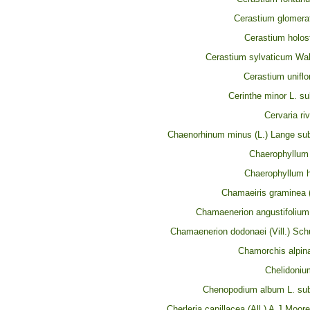
Cerastium glomerat
Cerastium holos
Cerastium sylvaticum Wald
Cerastium uniflo
Cerinthe minor L. s
Cervaria riv
Chaenorhinum minus (L.) Lange su
Chaerophyllum
Chaerophyllum h
Chamaeiris graminea (
Chamaenerion angustifolium 
Chamaenerion dodonaei (Vill.) Sch
Chamorchis alpina
Chelidoniu
Chenopodium album L. su
Cherleria capillacea (All.) A.J.Moore