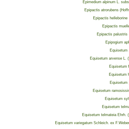
Epimedium alpinum L. subs
Epipactis atrorubens (Hof
Epipactis helleborine 
Epipactis muell
Epipactis palustris 
Epipogium ap
Equisetum 
Equisetum arvense L. (fu
Equisetum fl
Equisetum 
Equisetum p
Equisetum ramosiss
Equisetum syl
Equisetum telma
Equisetum telmateia Ehrh. (fu
Equisetum variegatum Schleich. ex F.Webe