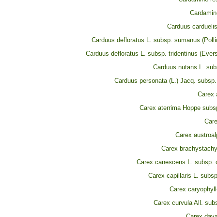
Cardamine 
Carduus carduelis
Carduus defloratus L. subsp. sumanus (Polli
Carduus defloratus L. subsp. tridentinus (Ever
Carduus nutans L. sub
Carduus personata (L.) Jacq. subsp.
Carex 
Carex aterrima Hoppe subsp
Care
Carex austroal
Carex brachystach
Carex canescens L. subsp.
Carex capillaris L. subsp.
Carex caryophyll
Carex curvula All. sub
Carex dava