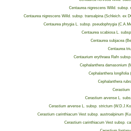
Centaurea nigrescens Willd. subsp. 
Centaurea nigrescens Willd. subsp. transalpina (Schleich. ex 
Centaurea phrygia L. subsp. pseudophrygia (C.A.Me
Centaurea scabiosa L. subsp
Centaurea subjacea (B
Centaurea triu
Centaurium erythraea Rafn subsp.
Cephalanthera damasonium (Mi
Cephalanthera longifolia (
Cephalanthera rubra
Cerastium 
Cerastium arvense L. subs
Cerastium arvense L. subsp. strictum (W.D.J.Ko
Cerastium carinthiacum Vest subsp. austroalpinum (Ku
Cerastium carinthiacum Vest subsp. ca
Cerastium fonta