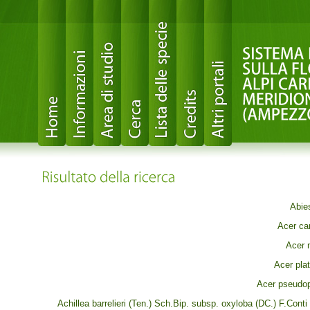
Abies
Acer ca
Acer 
Acer pla
Acer pseudop
Achillea barrelieri (Ten.) Sch.Bip. subsp. oxyloba (DC.) F.Cont