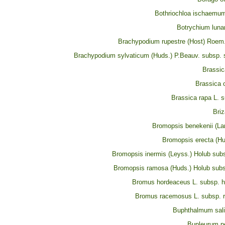
Bothriochloa ischaemum
Botrychium lunar
Brachypodium rupestre (Host) Roem.
Brachypodium sylvaticum (Huds.) P.Beauv. subsp. 
Brassic
Brassica 
Brassica rapa L. 
Briz
Bromopsis benekenii (La
Bromopsis erecta (Hu
Bromopsis inermis (Leyss.) Holub subs
Bromopsis ramosa (Huds.) Holub sub
Bromus hordeaceus L. subsp. 
Bromus racemosus L. subsp.
Buphthalmum salic
Bupleurum p