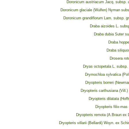
Doronicum austriacum Jacq. subsp. 
Doronicum glaciale (Wulfen) Nyman subsp
Doronicum grandiflorum Lam. subsp. gr
Draba aizoides L. subs
Draba dubia Suter su
Draba hopp
Draba siliqu
Drosera rotu
Dryas octopetala L. subsp.
Drymochloa sylvatica (Pol
Dryopteris borreri (Newma
Dryopteris carthusiana (Vill.
Dryopteris dilatata (Hof
Dryopteris filix-mas 
Dryopteris remota (A.Braun ex 
Dryopteris villarii (Bellardi) Woyn. ex Schi