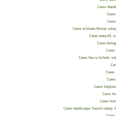
Carex diand
Carex 
Carex
Carex echinata Murray subsp
Carex elata All. s
Carex ferrug
Carex 
Carex flacca Schreb. sub
Car
Carex f
Carex 
Carex fuligino
Carex ho
Carex humi
Carex lepidocarpa Tausch subsp. l
Carex 