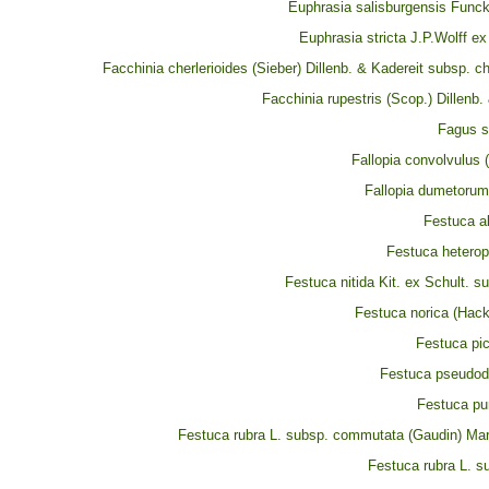
Euphrasia salisburgensis Func
Euphrasia stricta J.P.Wolff e
Facchinia cherlerioides (Sieber) Dillenb. & Kadereit subsp. ch
Facchinia rupestris (Scop.) Dillenb.
Fagus s
Fallopia convolvulus 
Fallopia dumetorum 
Festuca al
Festuca heterop
Festuca nitida Kit. ex Schult. su
Festuca norica (Hack
Festuca pic
Festuca pseudod
Festuca pu
Festuca rubra L. subsp. commutata (Gaudin) Mar
Festuca rubra L. s