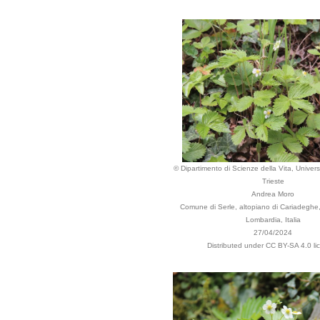
© Dipartimento di Scienze della Vita, Universi
Trieste
Andrea Moro
Comune di Serle, altopiano di Cariadeghe
Lombardia, Italia
27/04/2024
Distributed under CC BY-SA 4.0 li