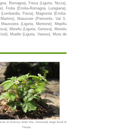
gna, Romagna), Fresa (Liguria, Nizza),
te), Frolia (Emilia-Romagna, Lunigiana),
(Lombardia, Pavia), Magiostar (Emilia-
 Martino), Maiussier (Piemonte, Val S.
 Maussiera (Liguria, Mentone), Mejellu
nova), Merellu (Liguria, Genova), Merielu
iuli), Muelle (Liguria, Varese), Mura de
ento di Scienze della Vita, Università degli Studi di
Trieste