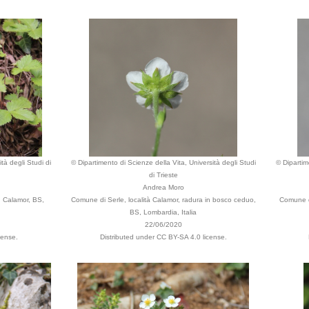
tà degli Studi di
© Dipartimento di Scienze della Vita, Università degli Studi
© Dipartim
di Trieste
Andrea Moro
, Calamor, BS,
Comune di Serle, località Calamor, radura in bosco ceduo,
Comune di
BS, Lombardia, Italia
22/06/2020
cense.
Distributed under CC BY-SA 4.0 license.