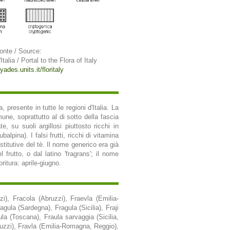
onte / Source:
Italia / Portal to the Flora of Italy
yades.units.it/floritaly
resente in tutte le regioni d'Italia. La
mune, soprattutto al di sotto della fascia
, su suoli argillosi piuttosto ricchi in
lpina). I falsi frutti, ricchi di vitamina
stitutive del tè. Il nome generico era già
frutto, o dal latino 'fragrans'; il nome
oritura: aprile-giugno.
zi), Fracola (Abruzzi), Fraevla (Emilia-
ula (Sardegna), Fragula (Sicilia), Fraji
ula (Toscana), Fraula sarvaggia (Sicilia,
bruzzi), Fravla (Emilia-Romagna, Reggio),