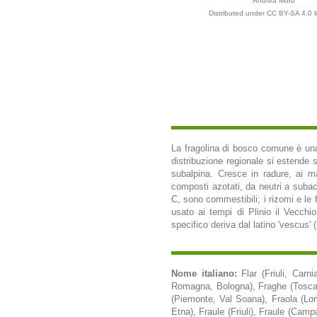
Andrea Moro
Distributed under CC BY-SA 4.0 l
La fragolina di bosco comune è una 
distribuzione regionale si estende su
subalpina. Cresce in radure, ai mar
composti azotati, da neutri a subacid
C, sono commestibili; i rizomi e le 
usato ai tempi di Plinio il Vecchio
specifico deriva dal latino 'vescus' (
Nome italiano:
Flar (Friuli, Carn
Romagna, Bologna), Fraghe (Toscana)
(Piemonte, Val Soana), Fraola (Lomb
Etna), Fraule (Friuli), Fraule (Camp