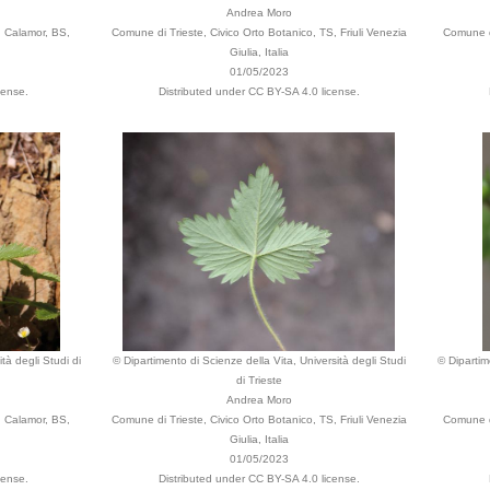
Andrea Moro
, Calamor, BS,
Comune di Trieste, Civico Orto Botanico, TS, Friuli Venezia
Comune di
Giulia, Italia
01/05/2023
cense.
Distributed under CC BY-SA 4.0 license.
tà degli Studi di
© Dipartimento di Scienze della Vita, Università degli Studi
© Dipartim
di Trieste
Andrea Moro
, Calamor, BS,
Comune di Trieste, Civico Orto Botanico, TS, Friuli Venezia
Comune di
Giulia, Italia
01/05/2023
cense.
Distributed under CC BY-SA 4.0 license.