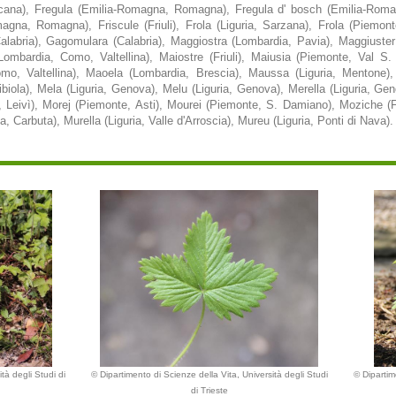
scana), Fregula (Emilia-Romagna, Romagna), Fregula d' bosch (Emilia-Roma
omagna, Romagna), Friscule (Friuli), Frola (Liguria, Sarzana), Frola (Piemon
labria), Gagomulara (Calabria), Maggiostra (Lombardia, Pavia), Maggiuster 
mbardia, Como, Valtellina), Maiostre (Friuli), Maiusia (Piemonte, Val S.
mo, Valtellina), Maoela (Lombardia, Brescia), Maussa (Liguria, Mentone),
 Libiola), Mela (Liguria, Genova), Melu (Liguria, Genova), Merella (Liguria, Ge
a, Leivì), Morej (Piemonte, Asti), Mourei (Piemonte, S. Damiano), Moziche (Fr
a, Carbuta), Murella (Liguria, Valle d'Arroscia), Mureu (Liguria, Ponti di Nava).
tà degli Studi di
© Dipartimento di Scienze della Vita, Università degli Studi
© Dipartim
di Trieste