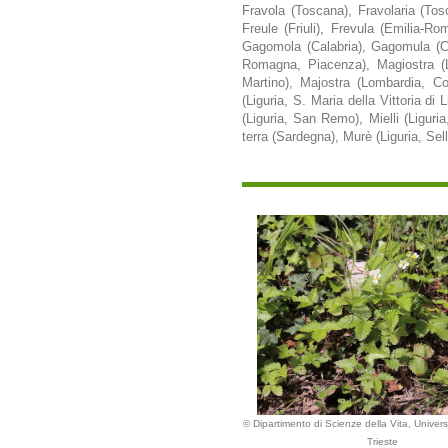
Fravola (Toscana), Fravolaria (To
Freule (Friuli), Frevula (Emilia-R
Gagomola (Calabria), Gagomula (Ca
Romagna, Piacenza), Magiostra (Lo
Martino), Majostra (Lombardia, Co
(Liguria, S. Maria della Vittoria di
(Liguria, San Remo), Mielli (Liguri
terra (Sardegna), Murè (Liguria, Sell
© Dipartimento di Scienze della Vita, Universi
Trieste