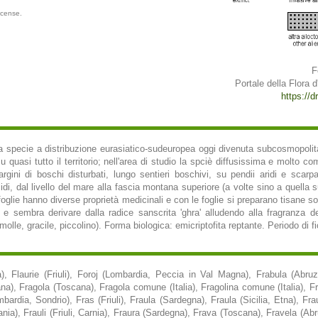
icense.
F
Portale della Flora d'
https://dr
specie a distribuzione eurasiatico-sudeuropea oggi divenuta subcosmopolita, p
 quasi tutto il territorio; nell'area di studio la spciè diffusissima e molto co
gini di boschi disturbati, lungo sentieri boschivi, su pendii aridi e scarpate
i, dal livello del mare alla fascia montana superiore (a volte sino a quella suba
foglie hanno diverse proprietà medicinali e con le foglie si preparano tisane so
 e sembra derivare dalla radice sanscrita 'ghra' alludendo alla fragranza del 
molle, gracile, piccolino). Forma biologica: emicriptofita reptante. Periodo di fi
ia), Flaurie (Friuli), Foroj (Lombardia, Peccia in Val Magna), Frabula (Abruz
, Fragola (Toscana), Fragola comune (Italia), Fragolina comune (Italia), Frag
ardia, Sondrio), Fras (Friuli), Fraula (Sardegna), Fraula (Sicilia, Etna), Fra
ania), Frauli (Friuli, Carnia), Fraura (Sardegna), Frava (Toscana), Fravela (A