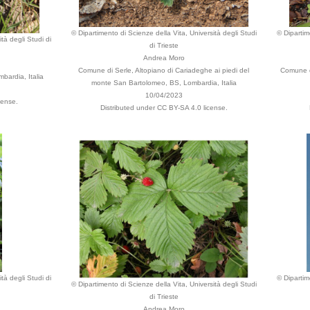
© Dipartimento di Scienze della Vita, Università degli Studi
© Dipartim
tà degli Studi di
di Trieste
Andrea Moro
Comune di Serle, Altopiano di Cariadeghe ai piedi del
Comune di
bardia, Italia
monte San Bartolomeo, BS, Lombardia, Italia
10/04/2023
cense.
Distributed under CC BY-SA 4.0 license.
tà degli Studi di
© Dipartim
© Dipartimento di Scienze della Vita, Università degli Studi
di Trieste
Andrea Moro