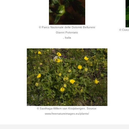
© Parco Nazionale delle Dolomiti Bellunesi
© Civic
Gianni Poloniato
, Italia
© Saxifraga-Willem van Kruijsbergen. Source:
www.freenatureimages.eu/plants/