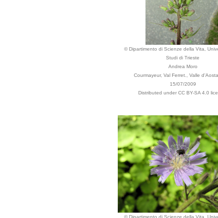
© Dipartimento di Scienze della Vita, Unive
Studi di Trieste
Andrea Moro
Courmayeur, Val Ferret., Valle d'Aosta,
15/07/2009
Distributed under CC BY-SA 4.0 lic
© Dipartimento di Scienze della Vita, Unive