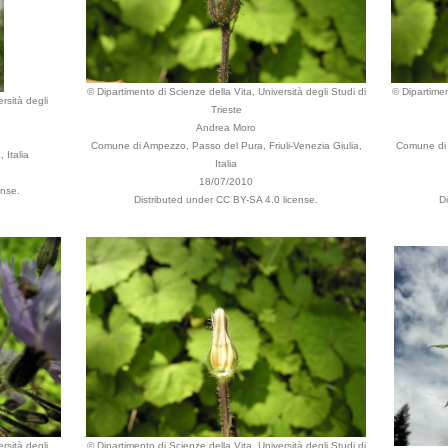
© Dipartimento di Scienze della Vita, Università degli Studi di
© Dipartimen
rsità degli
Trieste
Andrea Moro
Comune di Ampezzo, Passo del Pura, Friuli-Venezia Giulia,
Comune di A
 Italia
Italia
18/07/2010
ense.
Distributed under CC BY-SA 4.0 license.
D
rsità degli
© Dipartimento di Scienze della Vita, Università degli Studi di