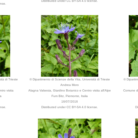
Distributed under CC BY-SA 4.0 license.
ense.
ità di Trieste
© Dipartimento di Scienze della Vita, Università di Trieste
© Dipartim
Andrea Moro
tro visita
Alagna Valsesia, Giardino Botanico e Centro visita all'Alpe
Comune di 
ia
Fum Bitz, Piemonte, Italia
16/07/2016
ense.
Distributed under CC BY-SA 4.0 license.
D