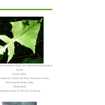
to di Scienze della Vita, Università degli Studi di
Trieste
Andrea Moro
 Ampezzo, Passo del Pura, strada per Sauris.,
Friuli Venezia-Giulia, Italia
28/06/2008
istributed under CC BY-SA 4.0 license.