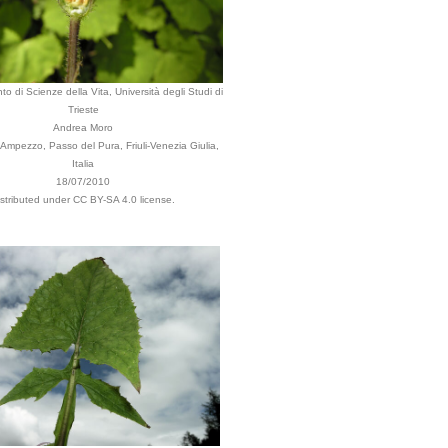
to di Scienze della Vita, Università degli Studi di
Trieste
Andrea Moro
mpezzo, Passo del Pura, Friuli-Venezia Giulia,
Italia
18/07/2010
istributed under CC BY-SA 4.0 license.