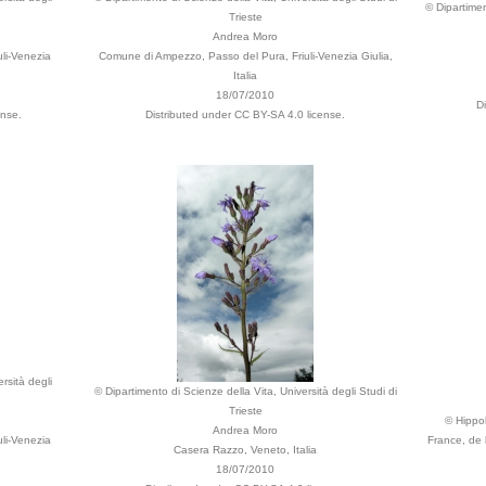
© Dipartimen
Trieste
Andrea Moro
li-Venezia
Comune di Ampezzo, Passo del Pura, Friuli-Venezia Giulia,
Italia
18/07/2010
D
ense.
Distributed under CC BY-SA 4.0 license.
rsità degli
© Dipartimento di Scienze della Vita, Università degli Studi di
Trieste
© Hippol
Andrea Moro
li-Venezia
France, de 
Casera Razzo, Veneto, Italia
18/07/2010