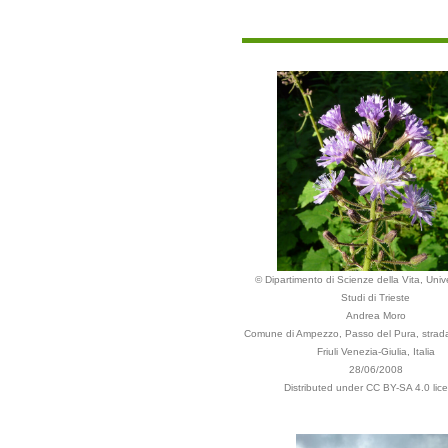
© Dipartimento di Scienze della Vita, Unive
Studi di Trieste
Andrea Moro
Comune di Ampezzo, Passo del Pura, strada
Friuli Venezia-Giulia, Italia
28/06/2008
Distributed under CC BY-SA 4.0 lic