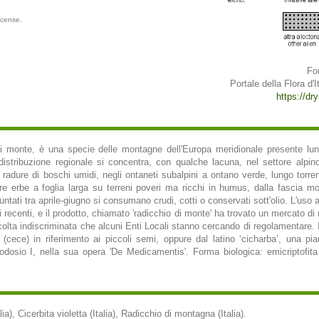
icense.
Fo
Portale della Flora d'It
https://dry
 di monte, è una specie delle montagne dell'Europa meridionale presente lung
 distribuzione regionale si concentra, con qualche lacuna, nel settore alpino
 radure di boschi umidi, negli ontaneti subalpini a ontano verde, lungo torrent
e erbe a foglia larga su terreni poveri ma ricchi in humus, dalla fascia m
tati tra aprile-giugno si consumano crudi, cotti o conservati sott'olio. L'uso
pi recenti, e il prodotto, chiamato 'radicchio di monte' ha trovato un mercato di 
colta indiscriminata che alcuni Enti Locali stanno cercando di regolamentare. 
’ (cece) in riferimento ai piccoli semi, oppure dal latino ‘cicharba’, una p
osio I, nella sua opera 'De Medicamentis'. Forma biologica: emicriptofita 
lia), Cicerbita violetta (Italia), Radicchio di montagna (Italia).