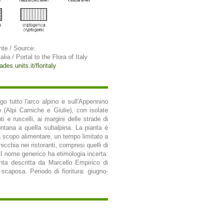
nte / Source:
alia / Portal to the Flora of Italy
ades.units.it/floritaly
o tutto l'arco alpino e sull'Appennino
 (Alpi Carniche e Giulie), con isolate
i e ruscelli, ai margini delle strade di
ontana a quella subalpina. La pianta è
 a scopo alimentare, un tempo limitato a
nicchia nei ristoranti, compresi quelli di
Il nome generico ha etimologia incerta:
ianta descritta da Marcello Empirico di
scaposa. Periodo di fioritura: giugno-