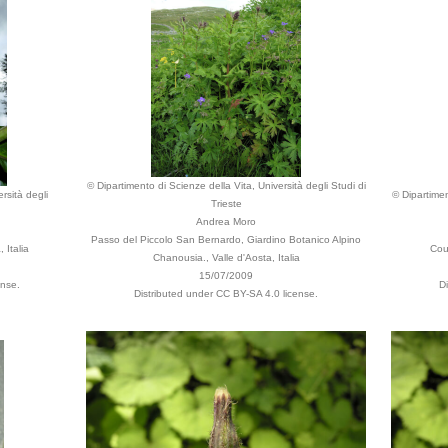
© Dipartimento di Scienze della Vita, Università degli Studi di
rsità degli
© Dipartimen
Trieste
Andrea Moro
Passo del Piccolo San Bernardo, Giardino Botanico Alpino
 Italia
Cour
Chanousia., Valle d'Aosta, Italia
15/07/2009
ense.
D
Distributed under CC BY-SA 4.0 license.