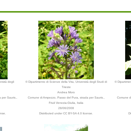
rsità degli
© Dipartimento di Scienze della Vita, Università degli Studi di
© Dipartimen
Trieste
Andrea Moro
 per Sauris.,
Comune di Ampezzo, Passo del Pura, strada per Sauris.,
Comune di
Friuli Venezia-Giulia, Italia
28/06/2008
ense.
Distributed under CC BY-SA 4.0 license.
D