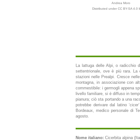
Andrea Moro
Distributed under CC BY-SA 4.0 l
La lattuga delle Alpi, o radicchio
settentrionale, ove è più rara. La
stazioni nelle Prealpi. Cresce nelle
montagna, in associazione con altr
commestibile: i germogli appena spun
livello familiare, si è diffuso in tem
pianura; ciò sta portando a una rac
potrebbe derivare dal latino ‘cicer
Bordeaux, medico personale di Teod
agosto.
Nome italiano:
Cicerbita alpina (Ita