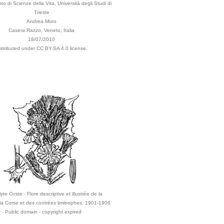
to di Scienze della Vita, Università degli Studi di
Trieste
Andrea Moro
Casera Razzo, Veneto, Italia
18/07/2010
istributed under CC BY-SA 4.0 license.
yte Coste - Flore descriptive et illustrée de la
la Corse et des contrées limitrophes, 1901-1906
- Public domain - copyright expired