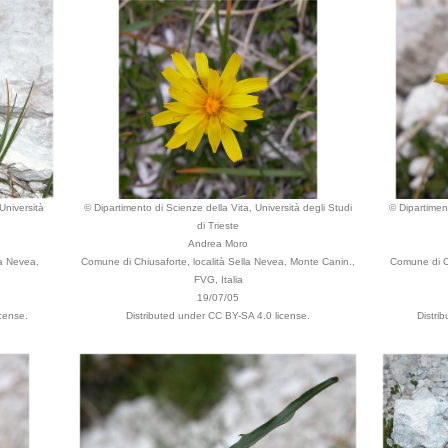
Università
© Dipartimento di Scienze della Vita, Università degli Studi
© Dipartiment
di Trieste
Andrea Moro
la Nevea,
Comune di Chiusaforte, località Sella Nevea, Monte Canin.,
Comune di Ch
FVG, Italia
19/07/05
cense.
Distributed under CC BY-SA 4.0 license.
Distri