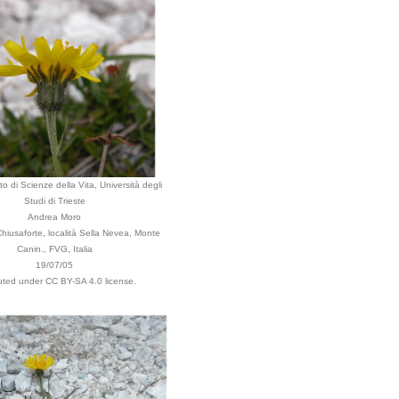
o di Scienze della Vita, Università degli
Studi di Trieste
Andrea Moro
iusaforte, località Sella Nevea, Monte
Canin., FVG, Italia
19/07/05
buted under CC BY-SA 4.0 license.