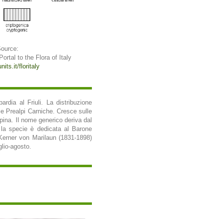
Source:
 Portal to the Flora of Italy
its.it/floritaly
bardia al Friuli. La distribuzione
le Prealpi Carniche. Cresce sulle
lpina. Il nome generico deriva dal
); la specie è dedicata al Barone
Kerner von Marilaun (1831-1898)
glio-agosto.