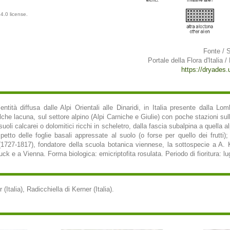
4.0 license.
Fonte / 
Portale della Flora d'Italia /
https://dryades.un
ntità diffusa dalle Alpi Orientali alle Dinaridi, in Italia presente dalla Lom
lche lacuna, sul settore alpino (Alpi Carniche e Giulie) con poche stazioni sul
uoli calcarei o dolomitici ricchi in scheletro, dalla fascia subalpina a quella a
aspetto delle foglie basali appressate al suolo (o forse per quello dei frutti
1727-1817), fondatore della scuola botanica viennese, la sottospecie a A. 
ck e a Vienna. Forma biologica: emicriptofita rosulata. Periodo di fioritura: lu
 (Italia), Radicchiella di Kerner (Italia).