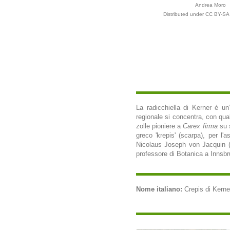
Andrea Moro
Distributed under CC BY-SA 
La radicchiella di Kerner è un’e
regionale si concentra, con qua
zolle pioniere a
Carex firma
su s
greco 'krepis' (scarpa), per l'
Nicolaus Joseph von Jacquin (
professore di Botanica a Innsbru
Nome italiano:
Crepis di Kerner