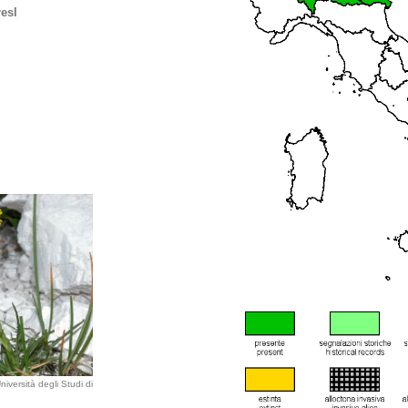
esl
iversità degli Studi di