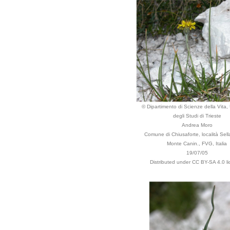
© Dipartimento di Scienze della Vita, 
degli Studi di Trieste
Andrea Moro
Comune di Chiusaforte, località Sel
Monte Canin., FVG, Italia
19/07/05
Distributed under CC BY-SA 4.0 li