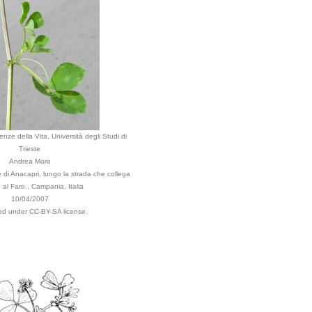
enze della Vita, Università degli Studi di
Trieste
Andrea Moro
 di Anacapri, lungo la strada che collega
o al Faro., Campania, Italia
10/04/2007
ted under CC-BY-SA license.