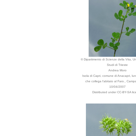
© Dipartimento di Scienze della Vita, Un
Studi di Trieste
Andrea Moro
Isola di Capri, comune di Anacapri, lun
che collega l'abitato al Faro., Campa
10/04/2007
Distributed under CC-BY-SA lic