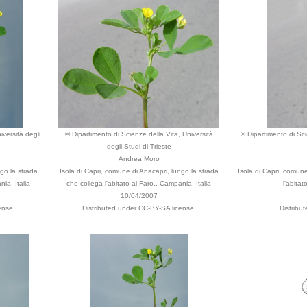
iversità degli
© Dipartimento di Scienze della Vita, Università
© Dipartimento di Sci
degli Studi di Trieste
Andrea Moro
go la strada
Isola di Capri, comune di Anacapri, lungo la strada
Isola di Capri, comune
nia, Italia
che collega l'abitato al Faro., Campania, Italia
l'abitat
10/04/2007
ense.
Distributed under CC-BY-SA license.
Distribu