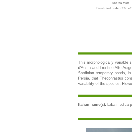
Andrea Moro
Distributed under CC-BY-S
This morphologically variable s
d'Aosta and Trentino-Alto Adige
Sardinian temporary ponds, in
Persia, that Theophrastus consi
variability of the species. Flow
Italian name(s):
Erba medica pol