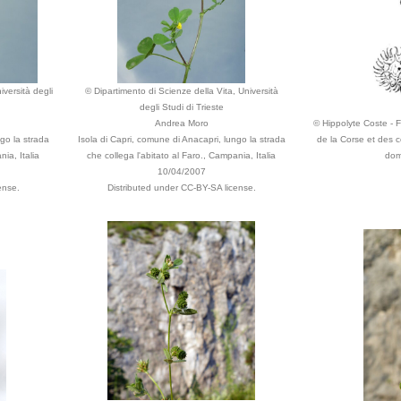
iversità degli
© Dipartimento di Scienze della Vita, Università
degli Studi di Trieste
Andrea Moro
© Hippolyte Coste - Fl
go la strada
Isola di Capri, comune di Anacapri, lungo la strada
de la Corse et des c
nia, Italia
che collega l'abitato al Faro., Campania, Italia
dom
10/04/2007
ense.
Distributed under CC-BY-SA license.