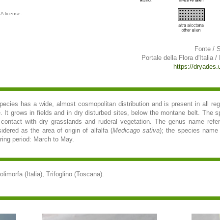
A license.
Fonte / 
Portale della Flora d'Italia /
https://dryades.un
pecies has a wide, almost cosmopolitan distribution and is present in all regi
. It grows in fields and in dry disturbed sites, below the montane belt. The s
 contact with dry grasslands and ruderal vegetation. The genus name refer
dered as the area of origin of alfalfa (
Medicago sativa
); the species name 
ering period: March to May.
imorfa (Italia), Trifoglino (Toscana).