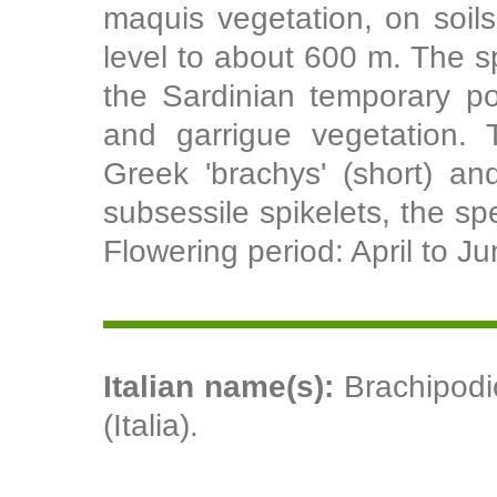
maquis vegetation, on soil
level to about 600 m. The sp
the Sardinian temporary po
and garrigue vegetation.
Greek 'brachys' (short) and
subsessile spikelets, the s
Flowering period: April to Ju
Italian name(s):
Brachipodio
(Italia).