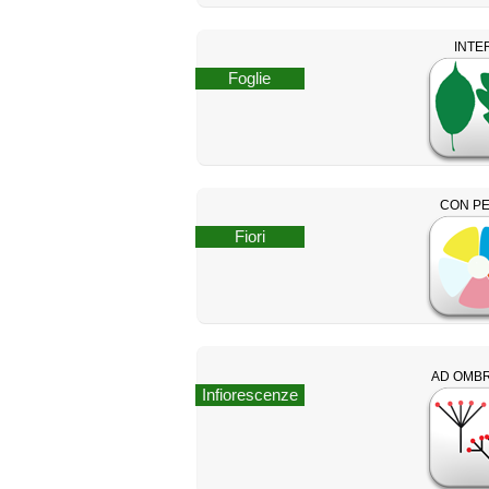
INTE
Foglie
CON PE
Fiori
AD OMB
Infiorescenze