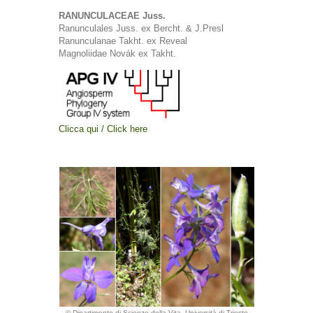
RANUNCULACEAE Juss.
Ranunculales Juss. ex Bercht. & J.Presl
Ranunculanae Takht. ex Reveal
Magnoliidae Novák ex Takht.
Clicca qui / Click here
© Dipartimento di Scienze della Vita, Università di Trieste