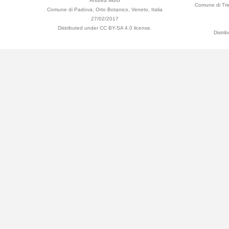
Andrea Moro
Comune di Trie
Comune di Padova, Orto Botanico, Veneto, Italia
27/02/2017
Distributed under CC BY-SA 4.0 license.
Distri