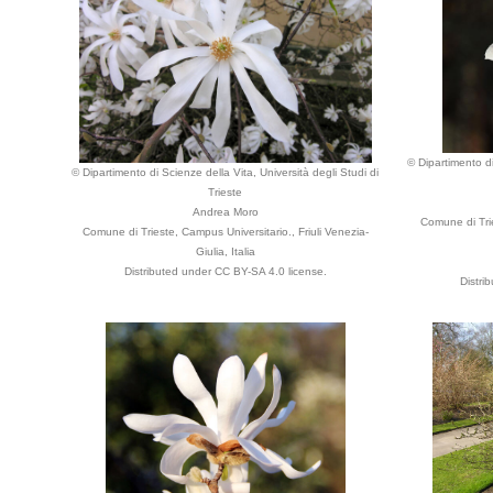
© Dipartimento di
© Dipartimento di Scienze della Vita, Università degli Studi di
Trieste
Andrea Moro
Comune di Trie
Comune di Trieste, Campus Universitario., Friuli Venezia-
Giulia, Italia
Distributed under CC BY-SA 4.0 license.
Distri