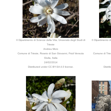
© Dipartimento di Scienze della Vita, Università degli Studi di
© Dipartimento di
Trieste
Andrea Moro
Comune di Trieste, Roseto di San Giovanni, Friuli Venezia
Comune di Tries
Giulia, Italia
24/02/2014
Distributed under CC BY-SA 4.0 license.
Distri