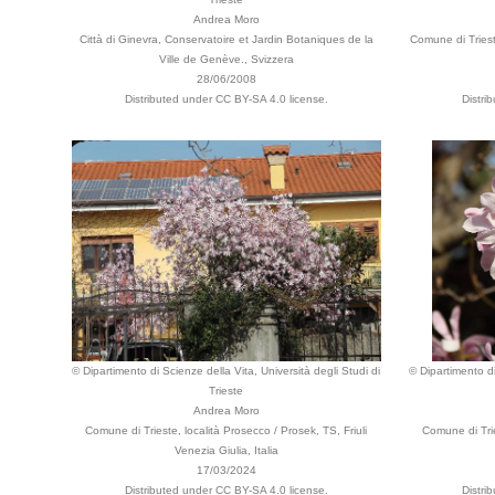
Andrea Moro
Città di Ginevra, Conservatoire et Jardin Botaniques de la
Comune di Triest
Ville de Genève., Svizzera
28/06/2008
Distributed under CC BY-SA 4.0 license.
Distri
© Dipartimento di Scienze della Vita, Università degli Studi di
© Dipartimento di
Trieste
Andrea Moro
Comune di Trieste, località Prosecco / Prosek, TS, Friuli
Comune di Trie
Venezia Giulia, Italia
17/03/2024
Distributed under CC BY-SA 4.0 license.
Distri