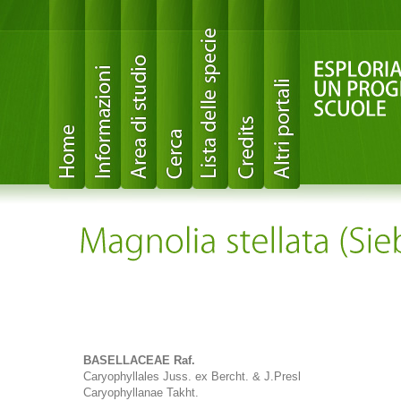
BASELLACEAE Raf.
Caryophyllales Juss. ex Bercht. & J.Presl
Caryophyllanae Takht.