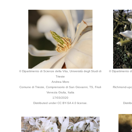
© Dipartimento di Scienze della Vita, Università degli Studi di
© Dipartimento di
Trieste
Andrea Moro
Comune di Trieste, Comprensorio di San Giovanni, TS, Friuli
Richmond-upon
Venezia Giulia, Italia
17/03/2020
Distributed under CC BY-SA 4.0 license.
Distri