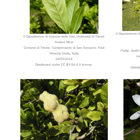
© Dipartimento di
© Dipartimento di Scienze della Vita, Università di Trieste
Andrea Moro
Comune di Trieste, Comprensorio di San Giovanni, Friuli
Parigi, Jardi
Venezia Giulia, Italia
na
04/05/2016
Distributed under CC BY-SA 4.0 license.
Distri