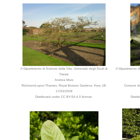
© Dipartimento di Scienze della Vita, Università degli Studi di
© Dipartimento di
Trieste
Andrea Moro
Richmond-upon-Thames, Royal Botanic Gardens, Kew, UK
Comune di 
17/03/2009
Distributed under CC BY-SA 4.0 license.
Distri