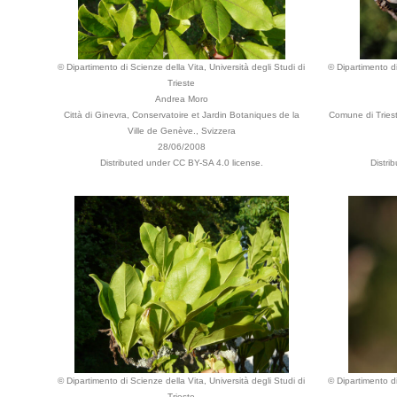
© Dipartimento di Scienze della Vita, Università degli Studi di
© Dipartimento di
Trieste
Andrea Moro
Città di Ginevra, Conservatoire et Jardin Botaniques de la
Comune di Triest
Ville de Genève., Svizzera
28/06/2008
Distributed under CC BY-SA 4.0 license.
Distri
© Dipartimento di Scienze della Vita, Università degli Studi di
© Dipartimento di
Trieste