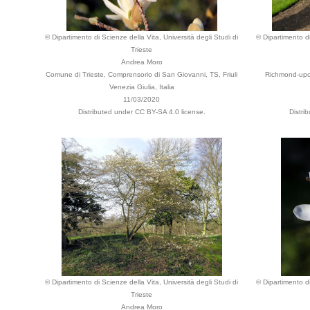
© Dipartimento di Scienze della Vita, Università degli Studi di
© Dipartimento di
Trieste
Andrea Moro
Comune di Trieste, Comprensorio di San Giovanni, TS, Friuli
Richmond-upo
Venezia Giulia, Italia
11/03/2020
Distributed under CC BY-SA 4.0 license.
Distri
© Dipartimento di Scienze della Vita, Università degli Studi di
© Dipartimento di
Trieste
Andrea Moro