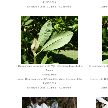
22/03/2013
Distributed under CC BY-SA 4.0 license.
Distri
© Dipartimento di Scienze della Vita, Università degli Studi di
© Dipartimento di
Trieste
Andrea Moro
Lucca, Orto Botanico nel Parco delle Mura, Toscana, Italia
Lucca, Orto Bot
29/08/2013
Distributed under CC BY-SA 4.0 license.
Distri