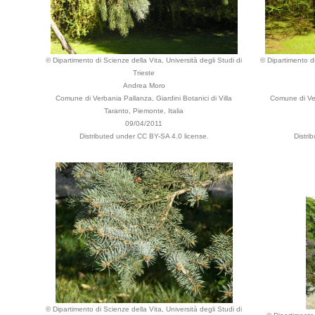
© Dipartimento di Scienze della Vita, Università degli Studi di
© Dipartimento di
Trieste
Andrea Moro
Comune di Verbania Pallanza, Giardini Botanici di Villa
Comune di Ver
Taranto, Piemonte, Italia
09/04/2011
Distributed under CC BY-SA 4.0 license.
Distri
© Dipartimento di Scienze della Vita, Università degli Studi di