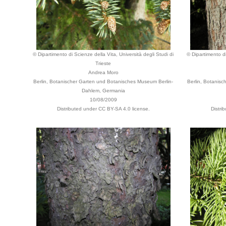
© Dipartimento di Scienze della Vita, Università degli Studi di
© Dipartimento di
Trieste
Andrea Moro
Berlin, Botanischer Garten und Botanisches Museum Berlin-
Berlin, Botanis
Dahlem, Germania
10/08/2009
Distributed under CC BY-SA 4.0 license.
Distri