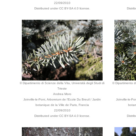
22/09/2010
Distributed under CC BY-SA 4.0 license.
Distri
© Dipartimento di Scienze della Vita, Università degli Studi di
© Dipartimento di
Trieste
Andrea Moro
Joinville-le-Pont, Arboretum de l'Ecole Du Breuil / Jardin
Joinville-le-P
botanique de la Ville de Paris, Francia
botan
22/09/2010
Distributed under CC BY-SA 4.0 license.
Distri