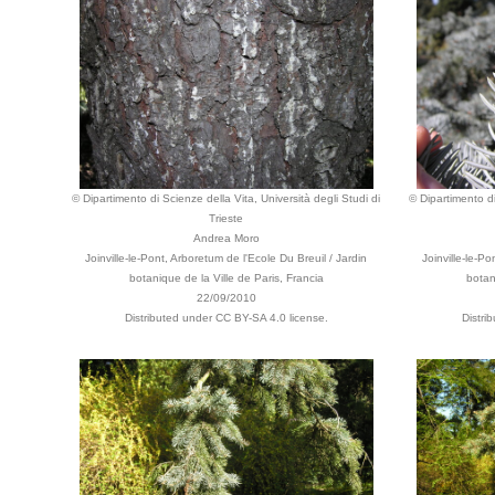
© Dipartimento di Scienze della Vita, Università degli Studi di
© Dipartimento di
Trieste
Andrea Moro
Joinville-le-Pont, Arboretum de l'Ecole Du Breuil / Jardin
Joinville-le-P
botanique de la Ville de Paris, Francia
botan
22/09/2010
Distributed under CC BY-SA 4.0 license.
Distri