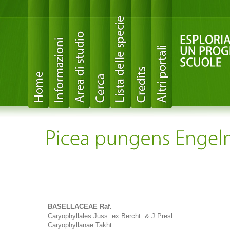
BASELLACEAE Raf.
Caryophyllales Juss. ex Bercht. & J.Presl
Caryophyllanae Takht.