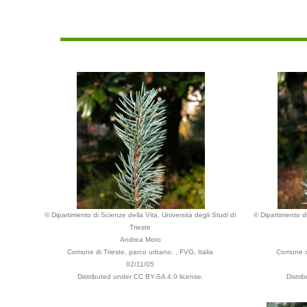
© Dipartimento di Scienze della Vita, Università degli Studi di
© Dipartimento di
Trieste
Andrea Moro
Comune di Trieste, parco urbano. , FVG, Italia
Comune di
02/11/05
Distributed under CC BY-SA 4.0 license.
Distri