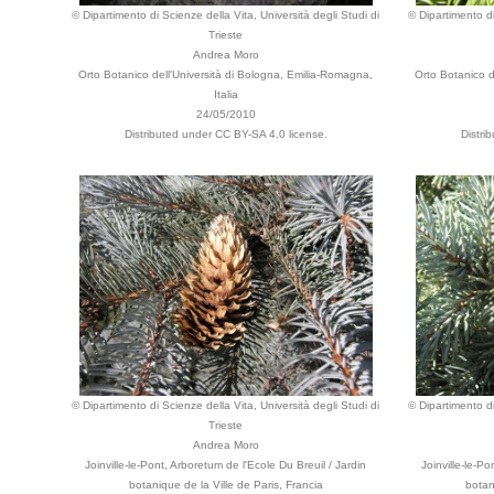
© Dipartimento di Scienze della Vita, Università degli Studi di
© Dipartimento di
Trieste
Andrea Moro
Orto Botanico dell'Università di Bologna, Emilia-Romagna,
Orto Botanico d
Italia
24/05/2010
Distributed under CC BY-SA 4.0 license.
Distri
© Dipartimento di Scienze della Vita, Università degli Studi di
© Dipartimento di
Trieste
Andrea Moro
Joinville-le-Pont, Arboretum de l'Ecole Du Breuil / Jardin
Joinville-le-P
botanique de la Ville de Paris, Francia
botan