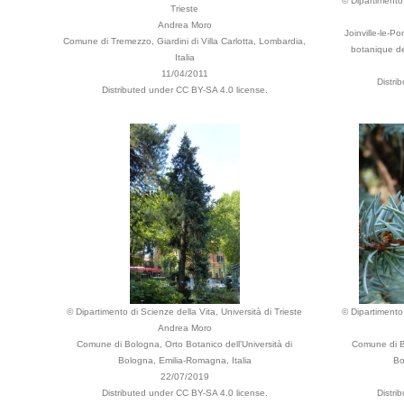
© Dipartimento 
Trieste
Andrea Moro
Joinville-le-P
Comune di Tremezzo, Giardini di Villa Carlotta, Lombardia,
botanique de
Italia
11/04/2011
Distri
Distributed under CC BY-SA 4.0 license.
© Dipartimento di Scienze della Vita, Università di Trieste
© Dipartimento 
Andrea Moro
Comune di Bologna, Orto Botanico dell'Università di
Comune di Bo
Bologna, Emilia-Romagna, Italia
Bo
22/07/2019
Distributed under CC BY-SA 4.0 license.
Distri