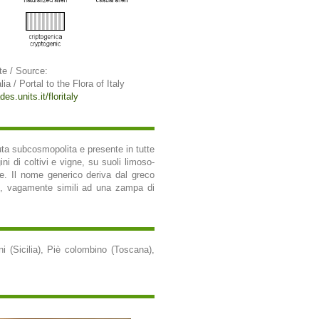
te / Source:
lia / Portal to the Flora of Italy
des.units.it/floritaly
nuta subcosmopolita e presente in tutte
ini di coltivi e vigne, su suoli limoso-
iore. Il nome generico deriva dal greco
lie, vagamente simili ad una zampa di
ni (Sicilia), Piè colombino (Toscana),