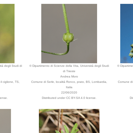
tà degli Studi di
© Dipartimento di Scienze della Vita, Università degli Studi
© Dipartime
di Trieste
Andrea Moro
il ciglione, TS,
Comune di Serle, località Ronco, prato, BS, Lombardia,
Comune di T
Italia
22/06/2020
cense.
Distributed under CC BY-SA 4.0 license.
Di