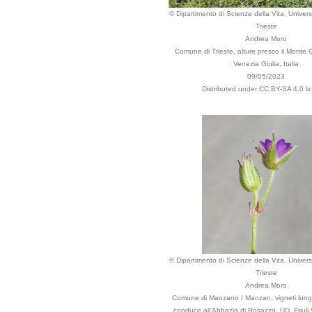
© Dipartimento di Scienze della Vita, Universi
Trieste
Andrea Moro
Comune di Trieste, alture presso il Monte Gr
Venezia Giulia, Italia
09/05/2023
Distributed under CC BY-SA 4.0 li
© Dipartimento di Scienze della Vita, Universi
Trieste
Andrea Moro
Comune di Manzano / Manzan, vigneti lung
conduce all'Abbazia di Rosazzo, UD, Friuli 