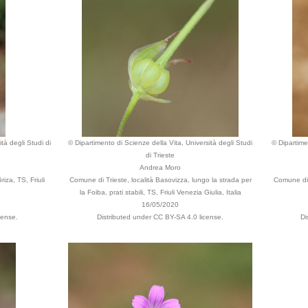
tà degli Studi di
© Dipartimento di Scienze della Vita, Università degli Studi
© Dipartime
di Trieste
Andrea Moro
iza, TS, Friuli
Comune di Trieste, località Basovizza, lungo la strada per
Comune di T
la Foiba, prati stabili, TS, Friuli Venezia Giulia, Italia
16/05/2020
cense.
Distributed under CC BY-SA 4.0 license.
Di