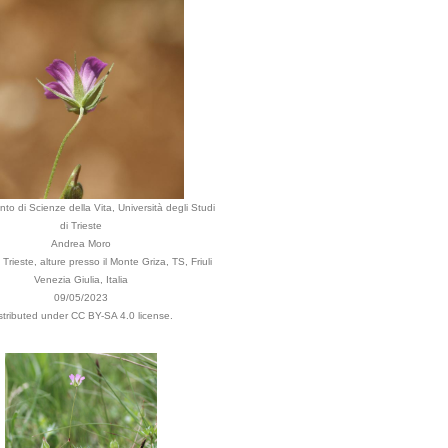
nto di Scienze della Vita, Università degli Studi
di Trieste
Andrea Moro
rieste, alture presso il Monte Griza, TS, Friuli
Venezia Giulia, Italia
09/05/2023
stributed under CC BY-SA 4.0 license.