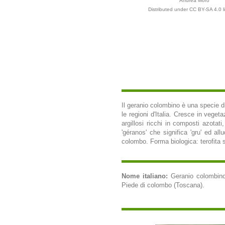
Andrea Moro
Distributed under CC BY-SA 4.0 l
Il geranio colombino è una specie di
le regioni d'Italia. Cresce in vegeta
argillosi ricchi in composti azotati
'géranos' che significa 'gru' ed al
colombo. Forma biologica: terofita s
Nome italiano:
Geranio colombino 
Piede di colombo (Toscana).