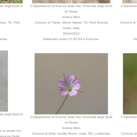
tà degli Studi di
© Dipartimento di Scienze della Vita, Università degli Studi
© Dipartime
di Trieste
Andrea Moro
iza, TS, Friuli
Comune di Trieste, Monte Valerio, TS, Friuli Venezia
Comune di Tr
Giulia, Italia
06/04/2023
cense.
Distributed under CC BY-SA 4.0 license.
Di
tà degli Studi di
© Dipartimento di Scienze della Vita, Università degli Studi
© Dipartime
di Trieste
Andrea Moro
o la strada che
Comune di Serle, località Ronco, prato, BS, Lombardia,
Comune di T
Venezia Giulia,