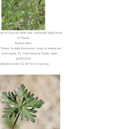
nto di Scienze della Vita, Università degli Studi
di Trieste
Andrea Moro
rieste, località Basovizza, lungo la strada per
 prati stabili, TS, Friuli Venezia Giulia, Italia
16/05/2020
stributed under CC BY-SA 4.0 license.