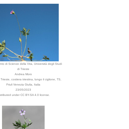
nto di Scienze della Vita, Università degli Studi
di Trieste
Andrea Moro
rieste, costiera triestina, lungo il ciglione, TS,
Friuli Venezia Giulia, Italia
23/05/2023
stributed under CC BY-SA 4.0 license.