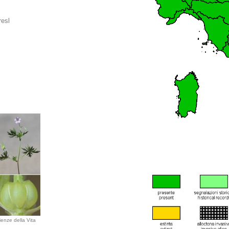
resl
ienze della Vita