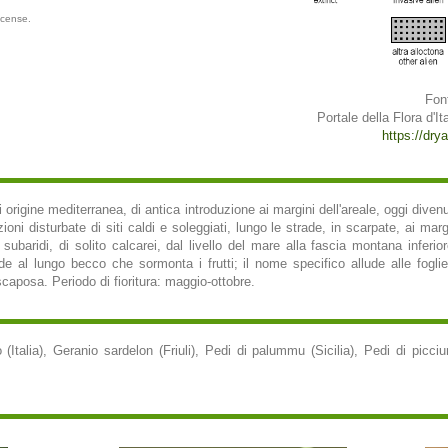
icense.
Fon
Portale della Flora d'Ita
https://drya
 origine mediterranea, di antica introduzione ai margini dell'areale, oggi dive
zioni disturbate di siti caldi e soleggiati, lungo le strade, in scarpate, ai marg
, subaridi, di solito calcarei, dal livello del mare alla fascia montana infer
lude al lungo becco che sormonta i frutti; il nome specifico allude alle fog
caposa. Periodo di fioritura: maggio-ottobre.
(Italia), Geranio sardelon (Friuli), Pedi di palummu (Sicilia), Pedi di picciu