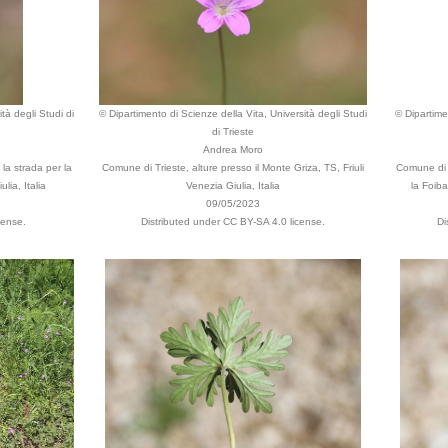
tà degli Studi di
© Dipartimento di Scienze della Vita, Università degli Studi
© Dipartime
di Trieste
Andrea Moro
la strada per la
Comune di Trieste, alture presso il Monte Griza, TS, Friuli
Comune di T
ulia, Italia
Venezia Giulia, Italia
la Foiba,
09/05/2023
cense.
Distributed under CC BY-SA 4.0 license.
Di