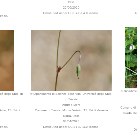
Italia
22/06/2020
Distributed under CC BY-SA 4.0 license.
Di
cense.
© Dipartime
tà degli Studi di
© Dipartimento di Scienze della Vita, Università degli Studi
di Trieste
Andrea Moro
Comune di T
iza, TS, Friuli
Comune di Trieste, Monte Valerio, TS, Friuli Venezia
strada ste
Giulia, Italia
06/04/2023
cense.
Distributed under CC BY-SA 4.0 license.
Di