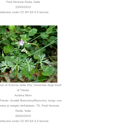
Friuli Venezia Giulia, Italia
23/05/2023
stributed under CC BY-SA 4.0 license.
nto di Scienze della Vita, Università degli Studi
di Trieste
Andrea Moro
rieste, località Basovizza/Bazovica, lungo una
rrata ai margini dell'abitato, TS, Friuli Venezia
Giulia, Italia
06/04/2023
stributed under CC BY-SA 4.0 license.