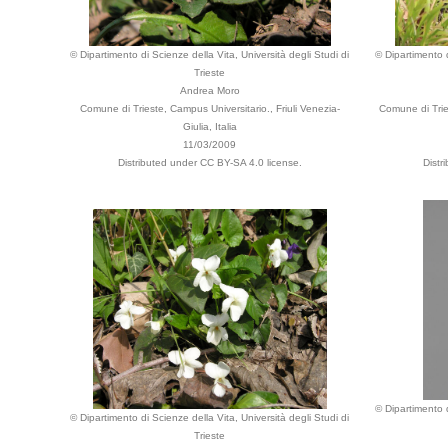
© Dipartimento di Scienze della Vita, Università degli Studi di
© Dipartimento d
Trieste
Andrea Moro
Comune di Trieste, Campus Universitario., Friuli Venezia-
Comune di Tries
Giulia, Italia
11/03/2009
Distributed under CC BY-SA 4.0 license.
Distr
© Dipartimento d
© Dipartimento di Scienze della Vita, Università degli Studi di
Trieste