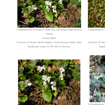
© Dipartimento di Scienze della Vita, Università degli Studi di
© Dipartimento d
Trieste
Andrea Moro
Comune di Trieste, Monte Valerio, Friuli-Venezia Giulia, Italia
Comune di Triest
Distributed under CC BY-SA 4.0 license.
Distr
© Dipartimento d