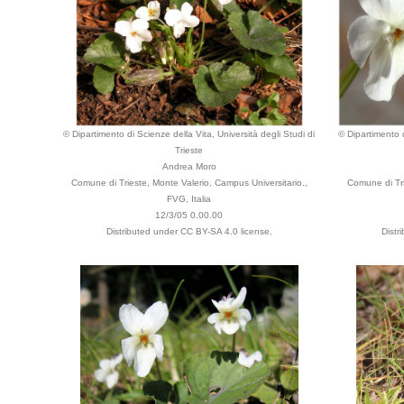
© Dipartimento di Scienze della Vita, Università degli Studi di
© Dipartimento d
Trieste
Andrea Moro
Comune di Trieste, Monte Valerio, Campus Universitario.,
Comune di Tri
FVG, Italia
12/3/05 0.00.00
Distributed under CC BY-SA 4.0 license.
Distr