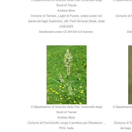
Studi di Trieste
Andrea Moro
Comune di Tarvisio, Laghi di Fusine, ampio prato nei
Comune di Fo
pressi del lago Superiore, UD, Friuli Venezia Giulia, Italia
1/06/2020
Distributed under CC BY-SA 4.0 license.
Dis
© Dipartimento di Scienze della Vita, Università degli
© Dipartimento
Studi di Trieste
Andrea Moro
Comune di Forni Avoltri, lungo il sentiero per Pierabech. ,
Comune di Tar
FVG, Italia
del lago 