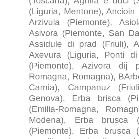
(Toscana), Aghira e duci (Si
(Liguria, Mentone), Ancioin (
Arzivula (Piemonte), Asio
Asivora (Piemonte, San Dam
Assidule di prad (Friuli), 
Axevura (Liguria, Ponti di
(Piemonte), Azivora dij 
Romagna, Romagna), BArbecit
Carnia), Campanuz (Friuli
Genova), Erba brisca (P
(Emilia-Romagna, Romagn
Modena), Erba brusca (
(Piemonte), Erba brusca (I