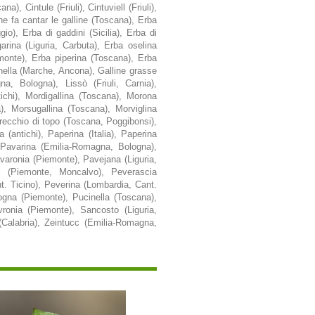
a), Cintule (Friuli), Cintuviell (Friuli),
he fa cantar le galline (Toscana), Erba
o), Erba di gaddini (Sicilia), Erba di
arina (Liguria, Carbuta), Erba oselina
monte), Erba piperina (Toscana), Erba
nella (Marche, Ancona), Galline grasse
na, Bologna), Lissò (Friuli, Carnia),
tichi), Mordigallina (Toscana), Morona
a), Morsugallina (Toscana), Morviglina
Orecchio di topo (Toscana, Poggibonsi),
(antichi), Paperina (Italia), Paperina
 Pavarina (Emilia-Romagna, Bologna),
varonia (Piemonte), Pavejana (Liguria,
i (Piemonte, Moncalvo), Peverascia
. Ticino), Peverina (Lombardia, Cant.
rogna (Piemonte), Pucinella (Toscana),
vronia (Piemonte), Sancosto (Liguria,
 (Calabria), Zeintucc (Emilia-Romagna,