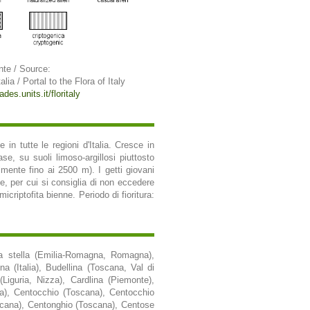
nte / Source:
alia / Portal to the Flora of Italy
ades.units.it/floritaly
n tutte le regioni d'Italia. Cresce in
ase, su suoli limoso-argillosi piuttosto
lmente fino ai 2500 m). I getti giovani
e, per cui si consiglia di non eccedere
icriptofita bienne. Periodo di fioritura:
etta stella (Emilia-Romagna, Romagna),
na (Italia), Budellina (Toscana, Val di
(Liguria, Nizza), Cardlina (Piemonte),
a), Centocchio (Toscana), Centocchio
scana), Centonghio (Toscana), Centose