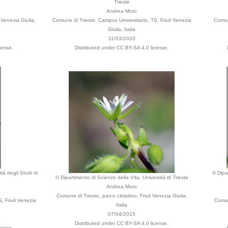
Trieste
Andrea Moro
 Venezia Giulia,
Comune di Trieste, Campus Universitario, TS, Friuli Venezia
Comune
Giulia, Italia
11/03/2020
cense.
Distributed under CC BY-SA 4.0 license.
tà degli Studi di
© Dipa
© Dipartimento di Scienze della Vita, Università di Trieste
Andrea Moro
Comune di Trieste, parco cittadino, Friuli Venezia Giulia,
, Friuli Venezia
Comun
Italia
07/04/2015
Distributed under CC BY-SA 4.0 license.
cense.