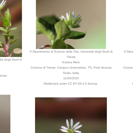
© Dipartimento di Scienze della Vita, Università degli Studi di
© Dipa
Trieste
tà degli Studi di
Andrea Moro
Comune di Trieste, Campus Universitario, TS, Friuli Venezia
Comune 
Giulia, Italia
cense.
11/03/2020
Distributed under CC BY-SA 4.0 license.