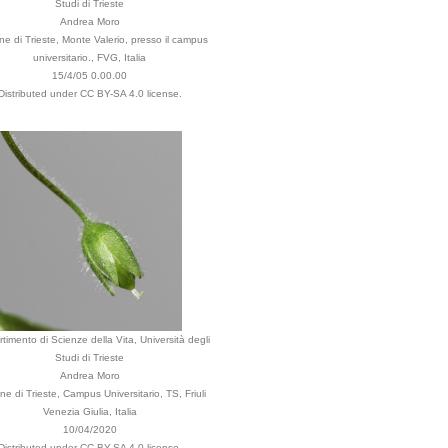
Studi di Trieste
Andrea Moro
 di Trieste, Monte Valerio, presso il campus
universitario., FVG, Italia
15/4/05 0.00.00
Distributed under CC BY-SA 4.0 license.
rtimento di Scienze della Vita, Università degli
Studi di Trieste
Andrea Moro
e di Trieste, Campus Universitario, TS, Friuli
Venezia Giulia, Italia
10/04/2020
Distributed under CC BY-SA 4.0 license.