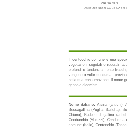
Andrea Moro
Distributed under CC BY-SA 4.0 l
Il centocchio comune è una specie 
vegetazioni segetali e ruderali lacu
profondi e tendenzialmente freschi,
vengono a volte consumati previa co
nella sua consumazione. Il nome gener
gennaio-dicembre.
Nome italiano:
Alsina (antichi),
Beccagallina (Puglia, Barletta), Bo
Chiana), Budello di gallina (antic
Cenducchia (Abruzzi), Cenduccia 
comune (Italia), Centonchio (Tosc