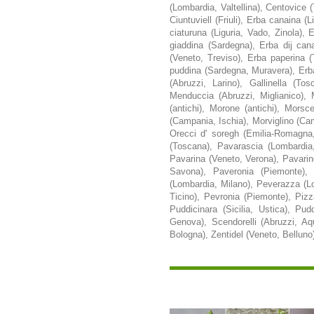
(Lombardia, Valtellina), Centovice (To
Ciuntuviell (Friuli), Erba canaina 
ciaturuna (Liguria, Vado, Zinola),
giaddina (Sardegna), Erba dij cana
(Veneto, Treviso), Erba paperina 
puddina (Sardegna, Muravera), Erba
(Abruzzi, Larino), Gallinella (To
Menduccia (Abruzzi, Miglianico), M
(antichi), Morone (antichi), Morsc
(Campania, Ischia), Morviglino (Cam
Orecci d' soregh (Emilia-Romagna, 
(Toscana), Pavarascia (Lombardia
Pavarina (Veneto, Verona), Pavarin
Savona), Paveronia (Piemonte), 
(Lombardia, Milano), Peverazza (L
Ticino), Pevronia (Piemonte), Pizz
Puddicinara (Sicilia, Ustica), Pu
Genova), Scendorelli (Abruzzi, Aqu
Bologna), Zentidel (Veneto, Belluno)