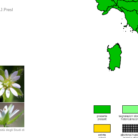
 J.Presl
ità degli Studi di