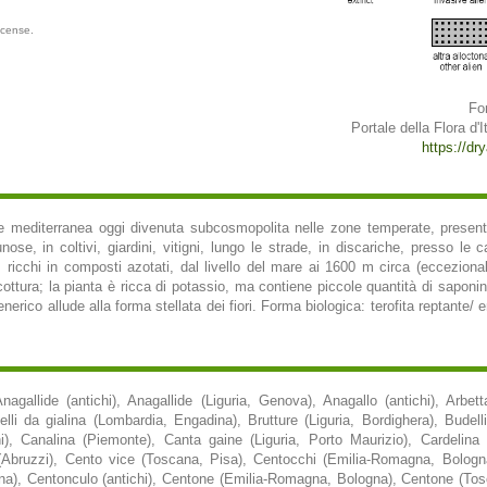
icense.
Fo
Portale della Flora d'It
https://dry
mediterranea oggi divenuta subcosmopolita nelle zone temperate, presente i
nose, in coltivi, giardini, vitigni, lungo le strade, in discariche, presso le c
 ricchi in composti azotati, dal livello del mare ai 1600 m circa (ecceziona
ttura; la pianta è ricca di potassio, ma contiene piccole quantità di saponin
ico allude alla forma stellata dei fiori. Forma biologica: terofita reptante/ em
 Anagallide (antichi), Anagallide (Liguria, Genova), Anagallo (antichi), Arb
elli da gialina (Lombardia, Engadina), Brutture (Liguria, Bordighera), Budelli
hi), Canalina (Piemonte), Canta gaine (Liguria, Porto Maurizio), Cardelina 
(Abruzzi), Cento vice (Toscana, Pisa), Centocchi (Emilia-Romagna, Bologn
ana), Centonculo (antichi), Centone (Emilia-Romagna, Bologna), Centone (To