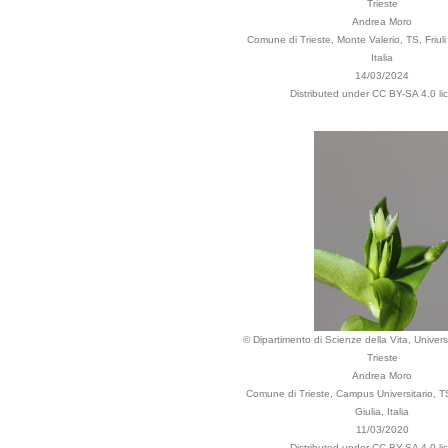
Trieste
Andrea Moro
Comune di Trieste, Monte Valerio, TS, Friuli
Italia
14/03/2024
Distributed under CC BY-SA 4.0 li
© Dipartimento di Scienze della Vita, Universi
Trieste
Andrea Moro
Comune di Trieste, Campus Universitario, TS
Giulia, Italia
11/03/2020
Distributed under CC BY-SA 4.0 li