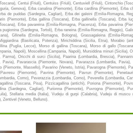
scana), Centui (Friuli), Centuiss (Friuli), Centuviell (Friuli), Cintonchio (Toscan
(Liguria, Genova), Erba canalina (Piemonte), Erba cardlina (Piemonte), Erba c
 Erba de puddas (Sardegna, Cagliari), Erba dei galeini (Emilia-Romagna, Reggi
rin (Piemonte), Erba gallina (Toscana), Erba gallinella (Toscana), Erba lug
(Toscana), Erba pavareina (Emilia-Romagna, Piacenza), Erba pavarina (Pie
 pugionina (Sardegna, Tortoli), Erba raneina (Emilia-Romagna, Reggio), Gali
scana), Gllinella (Emilia-Romagna, Bologna), Grassagaleina (Emilia-Romag
iggiardina (Basilicata, Potenza), Mirichiddina (Sicilia, Etna), Morabio (an
ellina (Puglia, Lecce), Morso di gallina (Toscana), Morso di gallo (Toscan
pania, Napoli), Moscellina (Campania, Napoli), Mursiddina minuri (Sicilia), 
Parma), Oricchi di surci (Sicilia), Paarina (Lombardia, Brescia), Pannarina 
, Pavia), Pavarascia (Piemonte, Novara), Pavarazza (Lombardia, Pavia),
o (Piemonte, Massello), Pavarino (Veneto, Istria), Pavarogna (Piemonte), Pa
Pavresu (Piemonte), Pavrina (Piemonte), Pavrun (Piemonte), Penetaur
ombardia, Como), Peverazzia (Lombardia, Como), Peverella (Lombardia, Cant
agallina (Toscana, Pisa), Pizzicagallina (antichi), Poriona (Piemonte), Pov
ddina (Sardegna, Cagliari), Purionna (Piemonte), Puvrogna (Piemonte), Pu
ila), Stellaria media (Italia), Vudeju di gurpi (Calabria), Vudeju di muscu
, Zentivel (Veneto, Belluno).