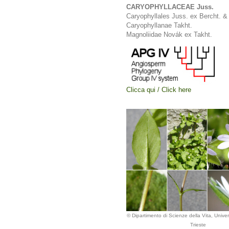
CARYOPHYLLACEAE Juss.
Caryophyllales Juss. ex Bercht. &
Caryophyllanae Takht.
Magnoliidae Novák ex Takht.
Clicca qui / Click here
© Dipartimento di Scienze della Vita, Univers
Trieste