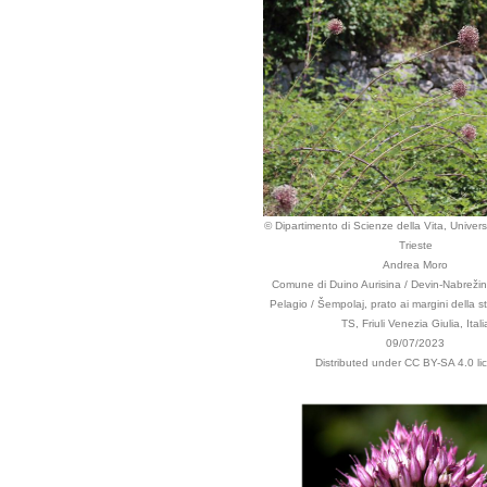
© Dipartimento di Scienze della Vita, Universi
Trieste
Andrea Moro
Comune di Duino Aurisina / Devin-Nabrežina
Pelagio / Šempolaj, prato ai margini della st
TS, Friuli Venezia Giulia, Itali
09/07/2023
Distributed under CC BY-SA 4.0 li