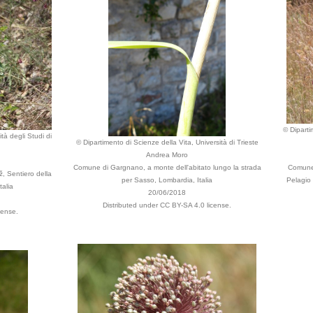
© Diparti
tà degli Studi di
© Dipartimento di Scienze della Vita, Università di Trieste
Andrea Moro
Comune di Gargnano, a monte dell'abitato lungo la strada
Comune 
ž, Sentiero della
per Sasso, Lombardia, Italia
Pelagio 
talia
20/06/2018
Distributed under CC BY-SA 4.0 license.
cense.