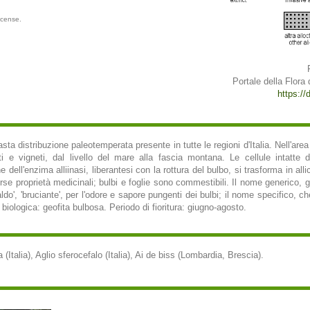
icense.
Portale della Flora d
https://d
sta distribuzione paleotemperata presente in tutte le regioni d'Italia. Nell'are
lti e vigneti, dal livello del mare alla fascia montana. Le cellule intatte d
ell'enzima alliinasi, liberantesi con la rottura del bulbo, si trasforma in al
se proprietà medicinali; bulbi e foglie sono commestibili. Il nome generico, 
do', 'bruciante', per l'odore e sapore pungenti dei bulbi; il nome specifico, che
biologica: geofita bulbosa. Periodo di fioritura: giugno-agosto.
a (Italia), Aglio sferocefalo (Italia), Ai de biss (Lombardia, Brescia).