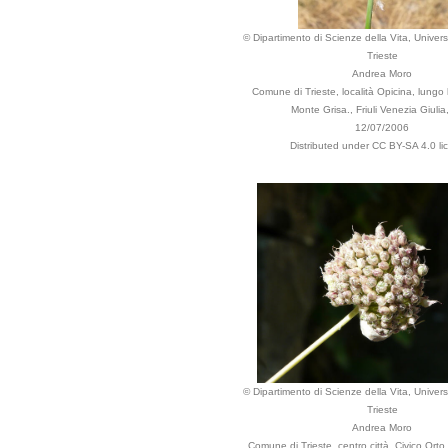
© Dipartimento di Scienze della Vita, Universi
Trieste
Andrea Moro
Comune di Trieste, località Opicina, lungo l
Monte Grisa., Friuli Venezia Giulia, 
12/07/2006
Distributed under CC BY-SA 4.0 li
© Dipartimento di Scienze della Vita, Universi
Trieste
Andrea Moro
Comune di Trieste, centro città, Civico Orto 