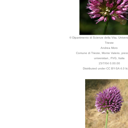
© Dipartimento di Scienze della Vita, Universi
Trieste
Andrea Moro
Comune di Trieste, Monte Valerio, presso 
universitari., FVG, Italia
15/7/04 0.00.00
Distributed under CC BY-SA 4.0 li