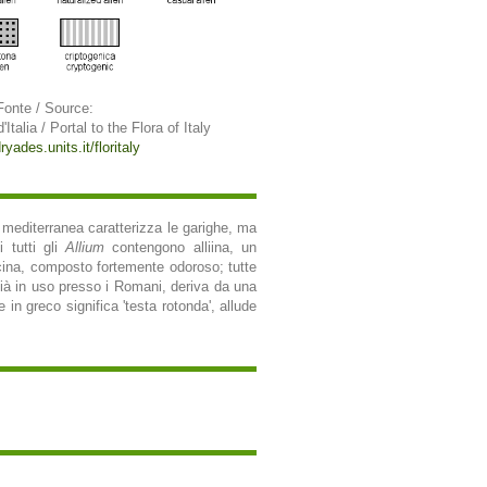
Fonte / Source:
'Italia / Portal to the Flora of Italy
ryades.units.it/floritaly
a mediterranea caratterizza le garighe, ma
i tutti gli
Allium
contengono alliina, un
licina, composto fortemente odoroso; tutte
già in uso presso i Romani, deriva da una
 in greco significa 'testa rotonda', allude