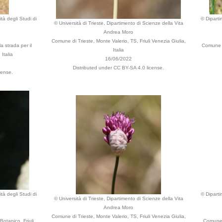
tà degli Studi di
© Diparti
© Università di Trieste, Dipartimento di Scienze della Vita
Andrea Moro
Comune di Trieste, Monte Valerio, TS, Friuli Venezia Giulia,
a strada per il
Comune di
Italia
Italia
16/06/2022
Distributed under CC BY-SA 4.0 license.
cense.
tà degli Studi di
© Diparti
© Università di Trieste, Dipartimento di Scienze della Vita
Andrea Moro
Comune di Trieste, Monte Valerio, TS, Friuli Venezia Giulia,
Botanico, Friuli
Comune d