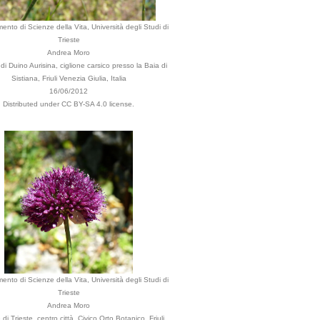
mento di Scienze della Vita, Università degli Studi di
Trieste
Andrea Moro
 Duino Aurisina, ciglione carsico presso la Baia di
Sistiana, Friuli Venezia Giulia, Italia
16/06/2012
Distributed under CC BY-SA 4.0 license.
mento di Scienze della Vita, Università degli Studi di
Trieste
Andrea Moro
i Trieste, centro città, Civico Orto Botanico, Friuli