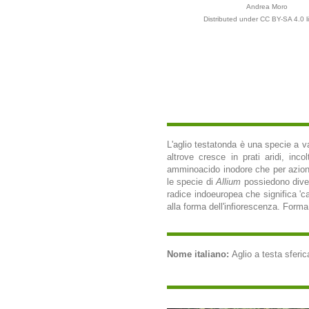
Andrea Moro
Distributed under CC BY-SA 4.0 l
L'aglio testatonda è una specie a va
altrove cresce in prati aridi, inco
amminoacido inodore che per azione d
le specie di
Allium
possiedono diver
radice indoeuropea che significa 'cal
alla forma dell'infiorescenza. Forma 
Nome italiano:
Aglio a testa sferic