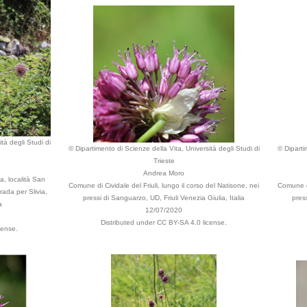
tà degli Studi di
© Dipartimento di Scienze della Vita, Università degli Studi di
© Diparti
Trieste
Andrea Moro
, località San
Comune di Cividale del Friuli, lungo il corso del Natisone, nei
Comune di
rada per Slivia,
pressi di Sanguarzo, UD, Friuli Venezia Giulia, Italia
press
a
12/07/2020
Distributed under CC BY-SA 4.0 license.
cense.