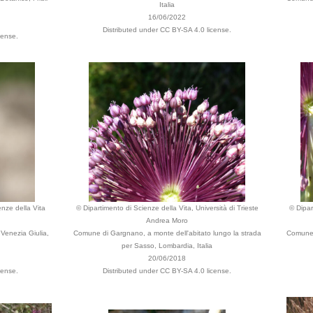
Italia
16/06/2022
Distributed under CC BY-SA 4.0 license.
cense.
enze della Vita
© Dipartimento di Scienze della Vita, Università di Trieste
© Dipar
Andrea Moro
 Venezia Giulia,
Comune di Gargnano, a monte dell'abitato lungo la strada
Comune d
per Sasso, Lombardia, Italia
20/06/2018
cense.
Distributed under CC BY-SA 4.0 license.