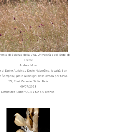
mento di Scienze della Vita, Università degli Studi di
Trieste
Andrea Moro
di Duino Aurisina / Devin-Nabrežina, località San
/ Šempolaj, prato ai margini della strada per Slivia,
TS, Friuli Venezia Giulia, Italia
09/07/2023
Distributed under CC BY-SA 4.0 license.