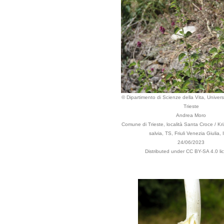
© Dipartimento di Scienze della Vita, Universi
Trieste
Andrea Moro
Comune di Trieste, località Santa Croce / Kri
salvia, TS, Friuli Venezia Giulia, I
24/06/2023
Distributed under CC BY-SA 4.0 li