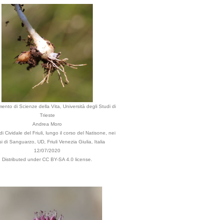
mento di Scienze della Vita, Università degli Studi di
Trieste
Andrea Moro
 Cividale del Friuli, lungo il corso del Natisone, nei
i di Sanguarzo, UD, Friuli Venezia Giulia, Italia
12/07/2020
Distributed under CC BY-SA 4.0 license.