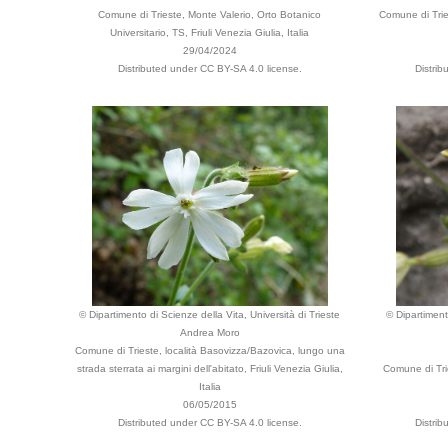
Comune di Trieste, Monte Valerio, Orto Botanico
Comune di Trie
Universitario, TS, Friuli Venezia Giulia, Italia
29/04/2024
Distributed under CC BY-SA 4.0 license.
Distri
© Dipartimento di Scienze della Vita, Università di Trieste
© Dipartiment
Andrea Moro
Comune di Trieste, località Basovizza/Bazovica, lungo una
strada sterrata ai margini dell'abitato, Friuli Venezia Giulia,
Comune di Trie
Italia
06/05/2015
Distributed under CC BY-SA 4.0 license.
Distri