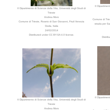
© Dipartiment
© Dipartimento di Scienze della Vita, Università degli Studi di
Trieste
Andrea Moro
Comune di Tries
Comune di Trieste, Roseto di San Giovanni, Friuli Venezia
strada per Sa
Giulia, Italia
24/02/2014
Distributed under CC BY-SA 4.0 license.
Distri
© Dipartiment
© Dipartimento di Scienze della Vita, Università degli Studi di
Trieste
Andrea Moro