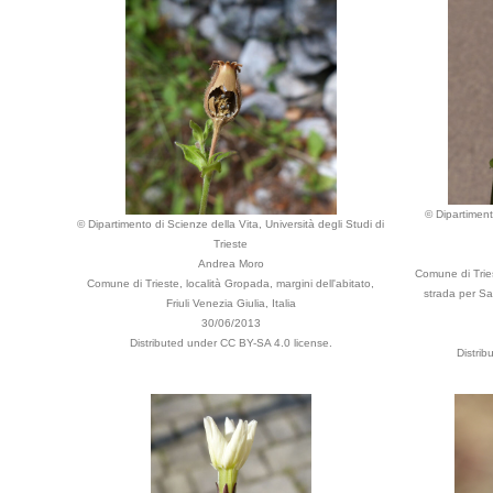
© Dipartiment
© Dipartimento di Scienze della Vita, Università degli Studi di
Trieste
Andrea Moro
Comune di Tries
Comune di Trieste, località Gropada, margini dell'abitato,
strada per Sa
Friuli Venezia Giulia, Italia
30/06/2013
Distributed under CC BY-SA 4.0 license.
Distri