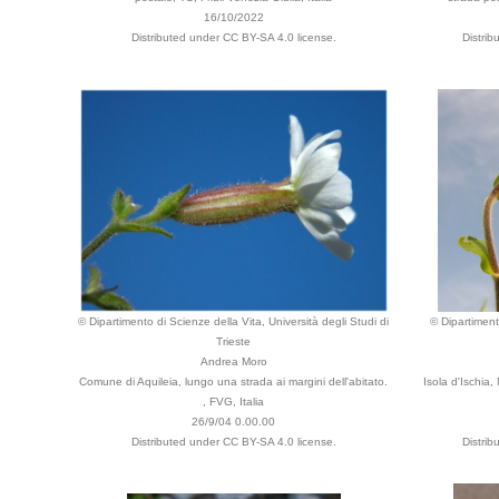
16/10/2022
Distributed under CC BY-SA 4.0 license.
Distri
© Dipartimento di Scienze della Vita, Università degli Studi di
© Dipartiment
Trieste
Andrea Moro
Comune di Aquileia, lungo una strada ai margini dell'abitato.
Isola d'Ischia
, FVG, Italia
26/9/04 0.00.00
Distributed under CC BY-SA 4.0 license.
Distri