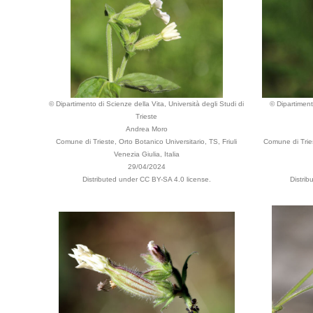
© Dipartimento di Scienze della Vita, Università degli Studi di
© Dipartiment
Trieste
Andrea Moro
Comune di Trieste, Orto Botanico Universitario, TS, Friuli
Comune di Tries
Venezia Giulia, Italia
29/04/2024
Distributed under CC BY-SA 4.0 license.
Distri