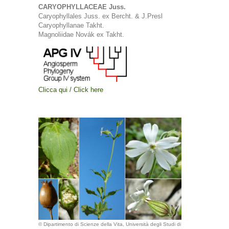
CARYOPHYLLACEAE Juss.
Caryophyllales Juss. ex Bercht. & J.Presl
Caryophyllanae Takht.
Magnoliidae Novák ex Takht.
Clicca qui / Click here
© Dipartimento di Scienze della Vita, Università degli Studi di