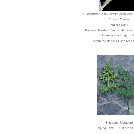
© Dipartimento di Scienze della Vita, 
Studi di Trieste
Andrea Moro
Dolomiti Orientali, Gruppo del Puez
Trentino Alto Adige, Ital
Distributed under CC BY-SA 4.0
Giuseppe Trombetti
Alpi Apuane, LU, Toscana, 