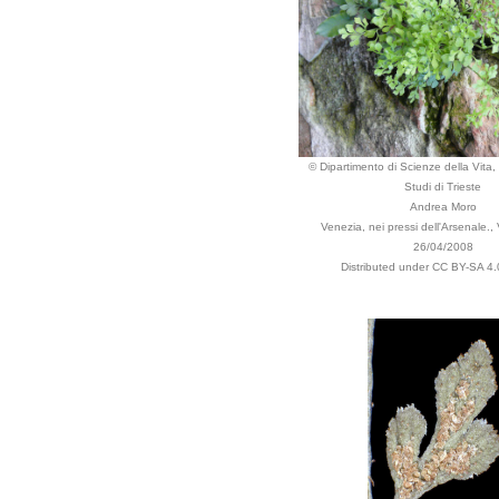
© Dipartimento di Scienze della Vita, 
Studi di Trieste
Andrea Moro
Venezia, nei pressi dell'Arsenale., 
26/04/2008
Distributed under CC BY-SA 4.0