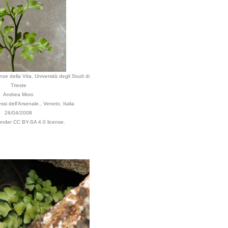
ze della Vita, Università degli Studi di
Trieste
Andrea Moro
ssi dell'Arsenale., Veneto, Italia
26/04/2008
 under CC BY-SA 4.0 license.