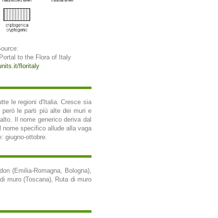
Source:
 Portal to the Flora of Italy
its.it/floritaly
e le regioni d'Italia. Cresce sia
però le parti più alte dei muri e
 alto. Il nome generico deriva dal
il nome specifico allude alla vaga
e: giugno-ottobre.
 don (Emilia-Romagna, Bologna),
ta di muro (Toscana), Ruta di muro