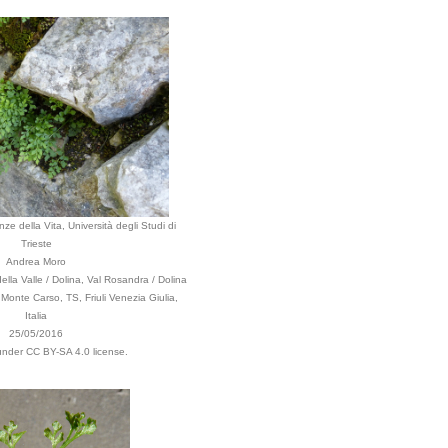
ze della Vita, Università degli Studi di
Trieste
Andrea Moro
lla Valle / Dolina, Val Rosandra / Dolina
 Monte Carso, TS, Friuli Venezia Giulia,
Italia
25/05/2016
 under CC BY-SA 4.0 license.