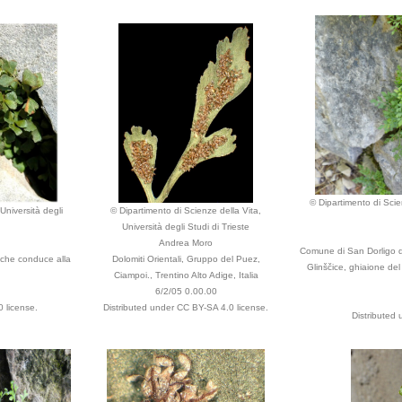
© Dipartimento di Scien
Università degli
© Dipartimento di Scienze della Vita,
Università degli Studi di Trieste
Andrea Moro
Comune di San Dorligo de
 che conduce alla
Dolomiti Orientali, Gruppo del Puez,
Glinščice, ghiaione del
Ciampoi., Trentino Alto Adige, Italia
6/2/05 0.00.00
 license.
Distributed under CC BY-SA 4.0 license.
Distributed