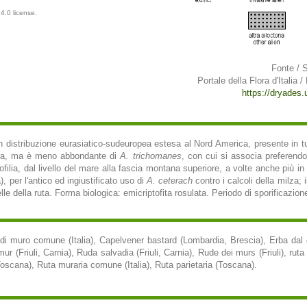
4.0 license.
Fonte / 
Portale della Flora d'Italia /
https://dryades.un
n distribuzione eurasiatico-sudeuropea estesa al Nord America, presente in tutt
etra, ma è meno abbondante di
A. trichomanes
, con cui si associa preferendo 
ofilia, dal livello del mare alla fascia montana superiore, a volte anche più in
a), per l'antico ed ingiustificato uso di
A. ceterach
contro i calcoli della milza; 
lle della ruta. Forma biologica: emicriptofita rosulata. Periodo di sporificazion
di muro comune (Italia), Capelvener bastard (Lombardia, Brescia), Erba dal
r (Friuli, Carnia), Ruda salvadia (Friuli, Carnia), Rude dei murs (Friuli), ru
Toscana), Ruta muraria comune (Italia), Ruta parietaria (Toscana).