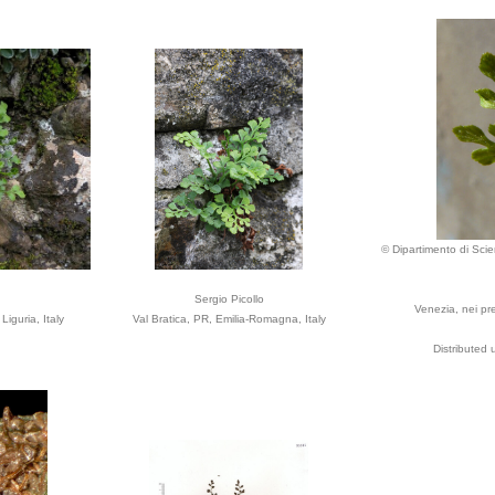
© Dipartimento di Scien
Sergio Picollo
Venezia, nei pre
iguria, Italy
Val Bratica, PR, Emilia-Romagna, Italy
Distributed