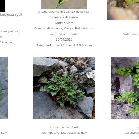
© Dipartimento di Scienze della Vita,
Università degli
Università di Trieste
Andrea Moro
Comune di Venezia, Campo Bella Vienna,
, Ciampoi, BZ,
muro, Veneto, Italia
Val Bratica
ia
16/04/2019
 license.
Distributed under CC BY-SA 4.0 license.
Giuseppe Trombetti
R
Italy
Alpi Apuane, LU, Toscana, Italy
Val Graveg