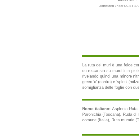
Andrea Moro
Distributed under CC BY-SA 
La ruta dei muri è una felce co
su rocce sia su muretti in pi
rivelando quindi una minore nitr
greco 'a' (contro) e 'splen' (milz
somiglianza delle foglie con que
Nome italiano:
Asplenio Ruta 
Paronichia (Toscana), Ruda di mu
comune (Italia), Ruta muraria (