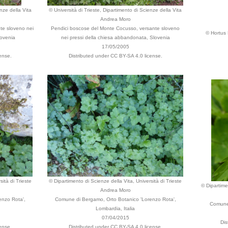
nze della Vita
© Università di Trieste, Dipartimento di Scienze della Vita
Andrea Moro
te sloveno nei
Pendici boscose del Monte Cocusso, versante sloveno
© Hortus 
lovenia
nei pressi della chiesa abbandonata, Slovenia
17/05/2005
ense.
Distributed under CC BY-SA 4.0 license.
ità di Trieste
© Dipartimento di Scienze della Vita, Università di Trieste
© Dipartimen
Andrea Moro
enzo Rota',
Comune di Bergamo, Orto Botanico 'Lorenzo Rota',
Comune 
Lombardia, Italia
07/04/2015
Dis
ense.
Distributed under CC BY-SA 4.0 license.