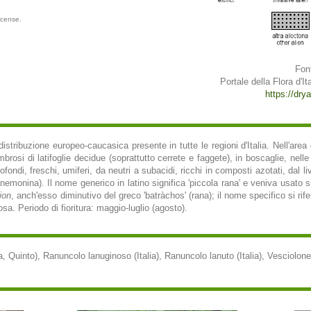
icense.
Fon
Portale della Flora d'Ita
https://drya
istribuzione europeo-caucasica presente in tutte le regioni d'Italia. Nell'area 
brosi di latifoglie decidue (soprattutto cerrete e faggete), in boscaglie, nelle 
rofondi, freschi, umiferi, da neutri a subacidi, ricchi in composti azotati, dal 
emonina). Il nome generico in latino significa 'piccola rana' e veniva usato s
ion
, anch'esso diminutivo del greco 'batràchos' (rana); il nome specifico si rife
sa. Periodo di fioritura: maggio-luglio (agosto).
a, Quinto), Ranuncolo lanuginoso (Italia), Ranuncolo lanuto (Italia), Vesciolone