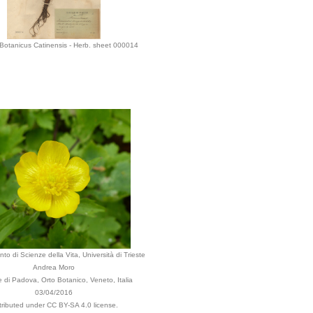
Botanicus Catinensis - Herb. sheet 000014
to di Scienze della Vita, Università di Trieste
Andrea Moro
di Padova, Orto Botanico, Veneto, Italia
03/04/2016
tributed under CC BY-SA 4.0 license.