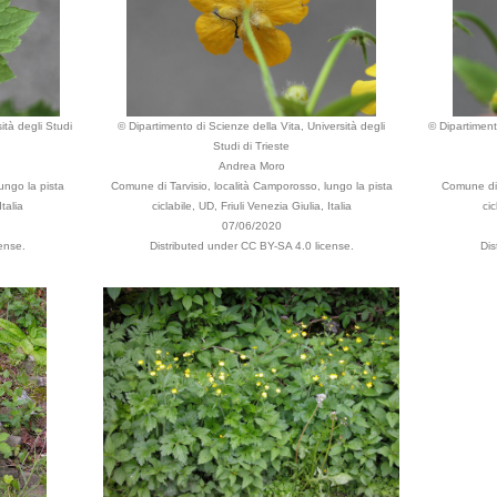
ità degli Studi
© Dipartimento di Scienze della Vita, Università degli
© Dipartimento
Studi di Trieste
Andrea Moro
ungo la pista
Comune di Tarvisio, località Camporosso, lungo la pista
Comune di 
Italia
ciclabile, UD, Friuli Venezia Giulia, Italia
cic
07/06/2020
ense.
Distributed under CC BY-SA 4.0 license.
Dis