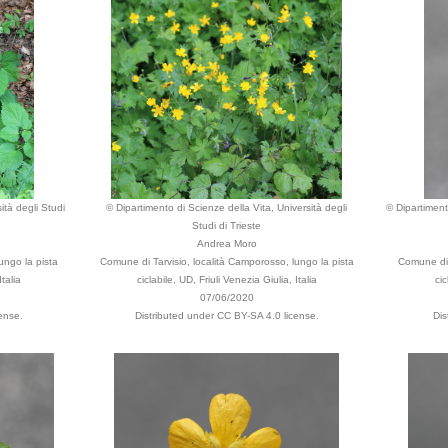
ità degli Studi
© Dipartimento di Scienze della Vita, Università degli
© Dipartimento
Studi di Trieste
Andrea Moro
ungo la pista
Comune di Tarvisio, località Camporosso, lungo la pista
Comune di 
Italia
ciclabile, UD, Friuli Venezia Giulia, Italia
cic
07/06/2020
ense.
Distributed under CC BY-SA 4.0 license.
Dis