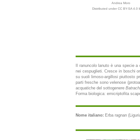
Andrea Moro
Distributed under CC BY-SA 4.0 l
Il ranuncolo lanuto è una specie a d
nei cespuglieti. Cresce in boschi om
su suoli limoso-argillosi piuttosto p
parti fresche sono velenose (protoan
acquatiche del sottogenere
Batrach
Forma biologica: emicriptofita scapo
Nome italiano:
Erba ragnan (Liguri