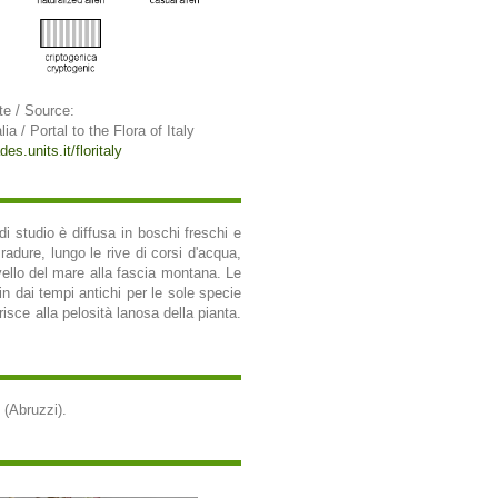
te / Source:
lia / Portal to the Flora of Italy
des.units.it/floritaly
di studio è diffusa in boschi freschi e
radure, lungo le rive di corsi d'acqua,
livello del mare alla fascia montana. Le
in dai tempi antichi per le sole specie
risce alla pelosità lanosa della pianta.
 (Abruzzi).