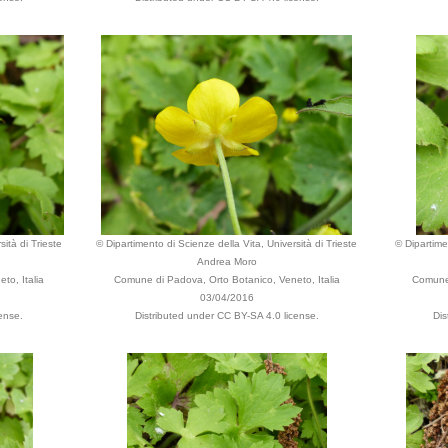
ità di Trieste
© Dipartimento di Scienze della Vita, Università di Trieste
© Dipartimen
Andrea Moro
to, Italia
Comune di Padova, Orto Botanico, Veneto, Italia
Comune 
03/04/2016
ense.
Distributed under CC BY-SA 4.0 license.
Dis