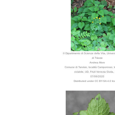
© Dipartimento di Scienze della Vita, Univers
di Trieste
Andrea Moro
Comune di Tarvisio, località Camporosso, l
ciclabile, UD, Friuli Venezia Giulia, 
07/06/2020
Distributed under CC BY-SA 4.0 lic