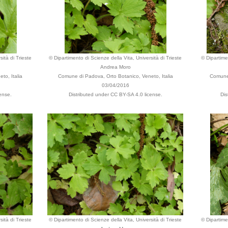
ità di Trieste
© Dipartimento di Scienze della Vita, Università di Trieste
© Dipartimen
Andrea Moro
to, Italia
Comune di Padova, Orto Botanico, Veneto, Italia
Comune 
03/04/2016
ense.
Distributed under CC BY-SA 4.0 license.
Dis
ità di Trieste
© Dipartimento di Scienze della Vita, Università di Trieste
© Dipartimen