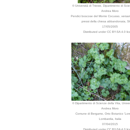
© Università di Trieste, Dipartimento di Scie
Andrea Moro
Pendici boscose del Monte Cocusso, versan
pressi della chiesa abbandonata, S
17/05/2005
Distributed under CC BY-SA 4.0 lic
© Dipartimento di Scienze della Vita, Univers
Andrea Moro
Comune di Bergamo, Orto Botanico 'Lor
Lombardia, Italia
07/04/2015
Distributed under CC BY-SA 4.0 lic