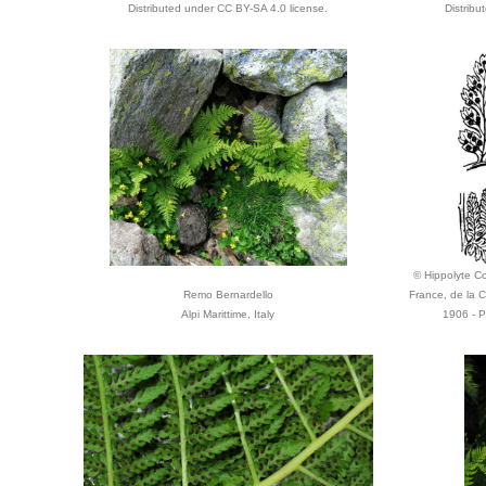
Distributed under CC BY-SA 4.0 license.
Distrib
© Hippolyte Cos
Remo Bernardello
France, de la C
Alpi Marittime, Italy
1906 - P