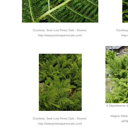
Courtesy: Jose Luis Perez Calo - Source:
Courtesy
http://www.joseluisperezcalo.com/
http
© Dipartimento di
Alagna Valses
Courtesy: Jose Luis Perez Calo - Source:
all'A
http://www.joseluisperezcalo.com/