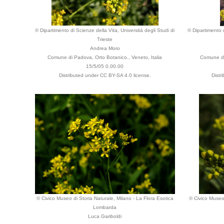
© Dipartimento di Scienze della Vita, Università degli Studi di
© Dipartimento d
Trieste
Andrea Moro
Comune di Padova, Orto Botanico., Veneto, Italia
Comune di
15/5/05 0.00.00
Distributed under CC BY-SA 4.0 license.
Distr
© Civico Museo di Storia Naturale, Milano - La Flora Esotica
© Civico Museo 
Lombarda
Luca Gariboldi