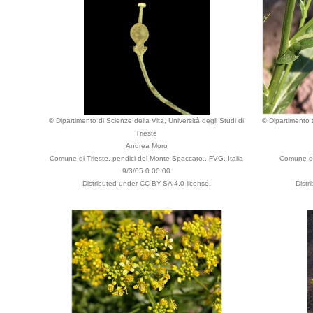
© Dipartimento di Scienze della Vita, Università degli Studi di
© Dipartimento d
Trieste
Andrea Moro
Comune di Trieste, pendici del Monte Spaccato., FVG, Italia
Comune di
9/3/05 0.00.00
Distributed under CC BY-SA 4.0 license.
Distr