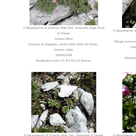
© Dipartimento di Scienze della Vita, Università degli Studi
© Dipartimento di
di Trieste
Andrea Moro
Rifugio Auronzo
Comune di Sappada, medio tratto della Val Sesis.,
Cime
Veneto, Italia
28/06/2008
Distrib
Distributed under CC BY-SA 4.0 license.
© Dipartimento di Scienze della Vita, Università di Trieste
© Dipartimento di