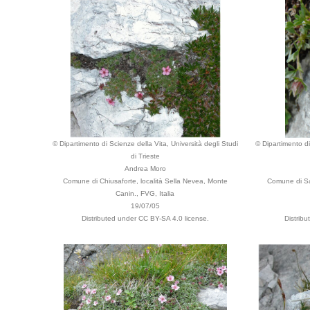
© Dipartimento di Scienze della Vita, Università degli Studi
© Dipartimento di
di Trieste
Andrea Moro
Comune di Chiusaforte, località Sella Nevea, Monte
Comune di Sa
Canin., FVG, Italia
19/07/05
Distributed under CC BY-SA 4.0 license.
Distrib