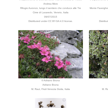
Andrea Moro
Rifugio Auronzo, lungo il sentiero che conduce alle Tre
Monte Faverghera
Cime di Lavaredo, Veneto, Italia
09/07/2015
Distributed under CC BY-SA 4.0 license.
Distrib
© Adriano Bruna
Adriano Bruna
M. Raut, Friuli Venezia Giulia, Italia
M. Ra