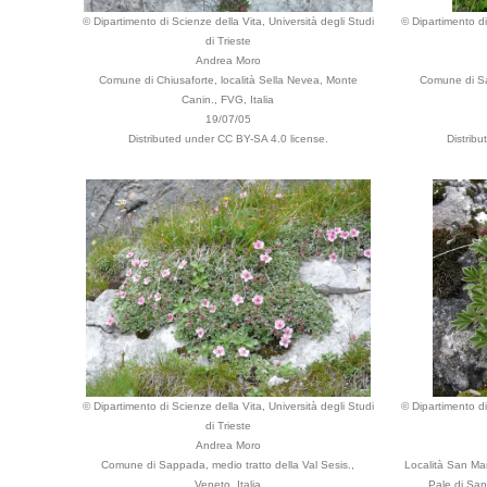
© Dipartimento di Scienze della Vita, Università degli Studi
© Dipartimento di
di Trieste
Andrea Moro
Comune di Chiusaforte, località Sella Nevea, Monte
Comune di Sa
Canin., FVG, Italia
19/07/05
Distributed under CC BY-SA 4.0 license.
Distrib
© Dipartimento di Scienze della Vita, Università degli Studi
© Dipartimento di
di Trieste
Andrea Moro
Comune di Sappada, medio tratto della Val Sesis.,
Località San Mar
Veneto, Italia
Pale di San 