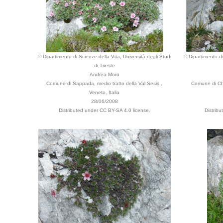
© Dipartimento di Scienze della Vita, Università degli Studi
© Dipartimento di
di Trieste
Andrea Moro
Comune di Sappada, medio tratto della Val Sesis.,
Comune di Chi
Veneto, Italia
28/06/2008
Distributed under CC BY-SA 4.0 license.
Distrib