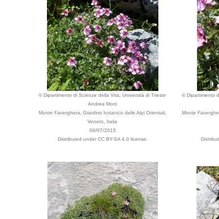
© Dipartimento di Scienze della Vita, Università di Trieste
© Dipartimento di
Andrea Moro
Monte Faverghera, Giardino botanico delle Alpi Orientali,
Monte Faverghera
Veneto, Italia
08/07/2015
Distributed under CC BY-SA 4.0 license.
Distrib