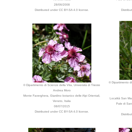
28/06/2008
Distributed under CC BY-SA 4.0 license.
Distrib
© Dipartimento di
© Dipartimento di Scienze della Vita, Università di Trieste
Andrea Moro
Monte Faverghera, Giardino botanico delle Alpi Orientali,
Località San Mar
Veneto, Italia
Pale di San 
08/07/2015
Distributed under CC BY-SA 4.0 license.
Distrib