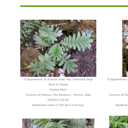
© Dipartimento di Scienze della Vita, Università degli
© Dipartimento d
Studi di Trieste
Andrea Moro
Comune di Padova, Orto Botanico., Veneto, Italia
Comune di Pad
12/5/05 0.00.00
Distributed under CC BY-SA 4.0 license.
Distribut