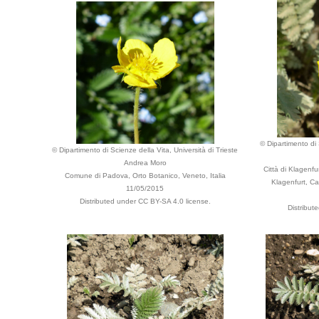
© Dipartimento di 
© Dipartimento di Scienze della Vita, Università di Trieste
Andrea Moro
Città di Klagenf
Comune di Padova, Orto Botanico, Veneto, Italia
Klagenfurt, Car
11/05/2015
Distributed under CC BY-SA 4.0 license.
Distribut