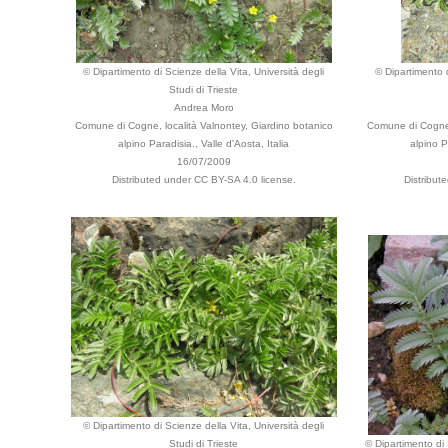
© Dipartimento di Scienze della Vita, Università degli
© Dipartimento d
Studi di Trieste
Andrea Moro
Comune di Cogne, località Valnontey, Giardino botanico
Comune di Cogne,
alpino Paradisia., Valle d'Aosta, Italia
alpino P
16/07/2009
Distributed under CC BY-SA 4.0 license.
Distribut
© Dipartimento di Scienze della Vita, Università degli
Studi di Trieste
© Dipartimento di 