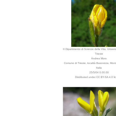
© Dipartimento di Scienze della Vita, Universi
Trieste
Andrea Moro
Comune di Trieste, località Basovizza, Mon
Italia
25/5/04 0.00.00
Distributed under CC BY-SA 4.0 li