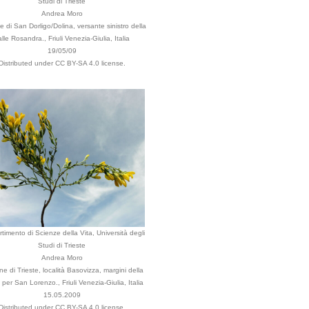
Studi di Trieste
Andrea Moro
di San Dorligo/Dolina, versante sinistro della
lle Rosandra., Friuli Venezia-Giulia, Italia
19/05/09
Distributed under CC BY-SA 4.0 license.
rtimento di Scienze della Vita, Università degli
Studi di Trieste
Andrea Moro
 di Trieste, località Basovizza, margini della
 per San Lorenzo., Friuli Venezia-Giulia, Italia
15.05.2009
Distributed under CC BY-SA 4.0 license.