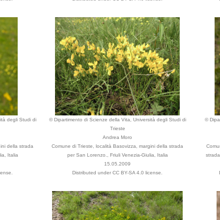
tà degli Studi di
© Dipartimento di Scienze della Vita, Università degli Studi di
© Dipa
Trieste
Andrea Moro
ni della strada
Comune di Trieste, località Basovizza, margini della strada
Comune
a, Italia
per San Lorenzo., Friuli Venezia-Giulia, Italia
strada
15.05.2009
cense.
Distributed under CC BY-SA 4.0 license.