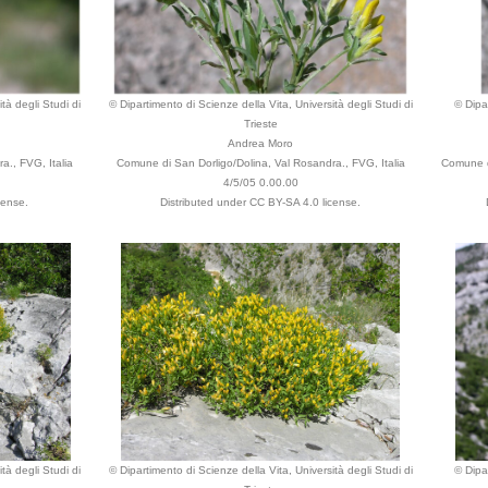
tà degli Studi di
© Dipartimento di Scienze della Vita, Università degli Studi di
© Dipa
Trieste
Andrea Moro
a., FVG, Italia
Comune di San Dorligo/Dolina, Val Rosandra., FVG, Italia
Comune di
4/5/05 0.00.00
cense.
Distributed under CC BY-SA 4.0 license.
tà degli Studi di
© Dipartimento di Scienze della Vita, Università degli Studi di
© Dipa