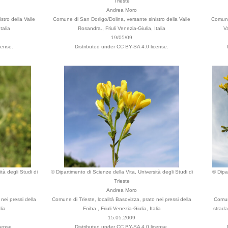
Trieste
Andrea Moro
stro della Valle
Comune di San Dorligo/Dolina, versante sinistro della Valle
Comune 
talia
Rosandra., Friuli Venezia-Giulia, Italia
Va
19/05/09
cense.
Distributed under CC BY-SA 4.0 license.
tà degli Studi di
© Dipartimento di Scienze della Vita, Università degli Studi di
© Dipa
Trieste
Andrea Moro
nei pressi della
Comune di Trieste, località Basovizza, prato nei pressi della
Comune
lia
Foiba., Friuli Venezia-Giulia, Italia
strada
15.05.2009
cense.
Distributed under CC BY-SA 4.0 license.