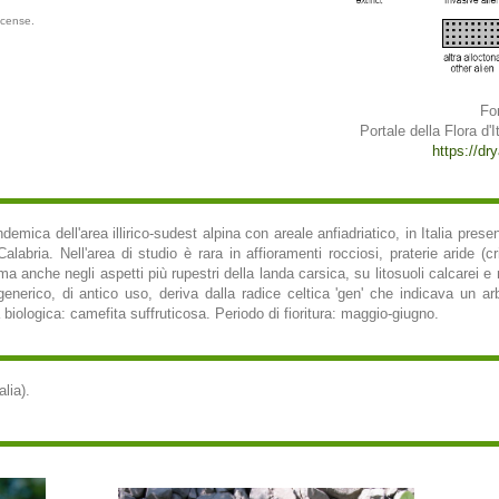
icense.
Fo
Portale della Flora d'It
https://dry
emica dell'area illirico-sudest alpina con areale anfiadriatico, in Italia prese
 Calabria. Nell'area di studio è rara in affioramenti rocciosi, praterie aride 
a anche negli aspetti più rupestri della landa carsica, su litosuoli calcarei e 
erico, di antico uso, deriva dalla radice celtica 'gen' che indicava un arbu
 biologica: camefita suffruticosa. Periodo di fioritura: maggio-giugno.
alia).