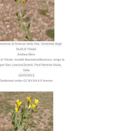
rtimento di Scienze della Vita, Università degli
Studi di Trieste
Andrea Moro
i Trieste, località Basovizza/Bazovica, lungo la
 per San Lorenzo/Jezero, Friuli Venezia Giulia,
Italia
22/05/2013
Distributed under CC BY-SA 4.0 license.