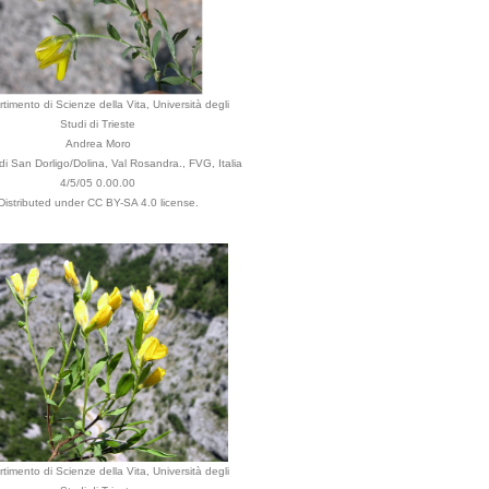
rtimento di Scienze della Vita, Università degli
Studi di Trieste
Andrea Moro
 San Dorligo/Dolina, Val Rosandra., FVG, Italia
4/5/05 0.00.00
Distributed under CC BY-SA 4.0 license.
rtimento di Scienze della Vita, Università degli