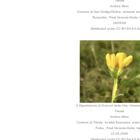
Trieste
Andrea Moro
Comune di San Dorligo/Dolina, versante sini
Rosandra., Friuli Venezia-Giulia, I
19/05/09
Distributed under CC BY-SA 4.0 li
© Dipartimento di Scienze della Vita, Universi
Trieste
Andrea Moro
Comune di Trieste, località Basovizza, prato 
Foiba., Friuli Venezia-Giulia, Ita
15.05.2009
Distributed under CC BY-SA 4.0 li