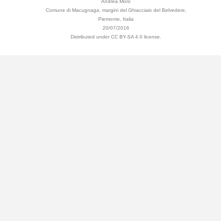
Andrea Moro
Comune di Macugnaga, margini del Ghiacciaio del Belvedere,
Piemonte, Italia
20/07/2016
Distributed under CC BY-SA 4.0 license.