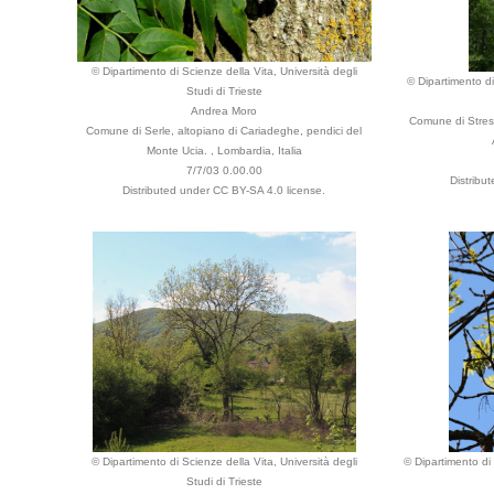
© Dipartimento di Scienze della Vita, Università degli
© Dipartimento di
Studi di Trieste
Andrea Moro
Comune di Stres
Comune di Serle, altopiano di Cariadeghe, pendici del
Monte Ucia. , Lombardia, Italia
7/7/03 0.00.00
Distribu
Distributed under CC BY-SA 4.0 license.
© Dipartimento di Scienze della Vita, Università degli
© Dipartimento di 
Studi di Trieste