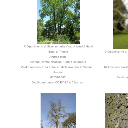
© Dipartimento di Scienze della Vita, Università degli
Studi di Trieste
© Dipartimento di 
Andrea Moro
Vienna, centro cittadino, Hortus Botanicus
Vindobonensis, Orto botanico dell'Università di Vienna. ,
Richmond-upon-Th
Austria
02/08/2007
Distribu
Distributed under CC BY-SA 4.0 license.