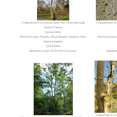
© Dipartimento di Scienze della Vita, Università degli
© Dipartimento di 
Studi di Trieste
Andrea Moro
Richmond-upon-Thames, Royal Botanic Gardens, Kew,
Richmond-upon-
United Kingdom
15/03/2009
Distributed under CC BY-SA 4.0 license.
Distribu
© Dipartimento di 