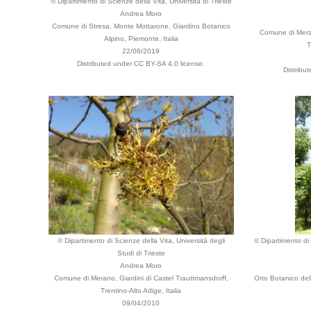
© Dipartimento di Scienze della Vita, Università di Trieste
Andrea Moro
Comune di Stresa, Monte Mottarone, Giardino Botanico
Comune di Meran
Alpino, Piemonte, Italia
T
22/06/2019
Distributed under CC BY-SA 4.0 license.
Distribu
© Dipartimento di Scienze della Vita, Università degli
© Dipartimento di 
Studi di Trieste
Andrea Moro
Comune di Merano, Giardini di Castel Trauttmansdorff,
Orto Botanico del
Trentino-Alto Adige, Italia
09/04/2010