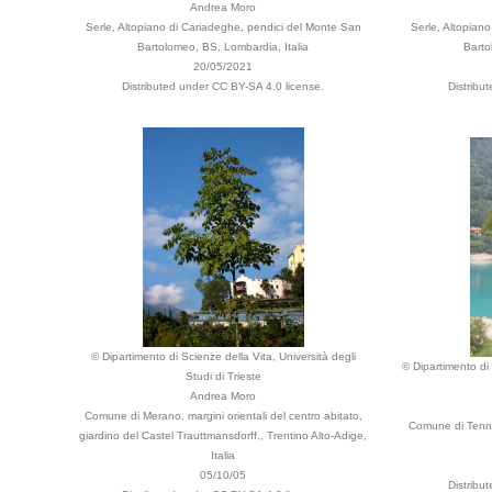
Andrea Moro
Serle, Altopiano di Cariadeghe, pendici del Monte San
Serle, Altopian
Bartolomeo, BS, Lombardia, Italia
Barto
20/05/2021
Distributed under CC BY-SA 4.0 license.
Distribu
© Dipartimento di Scienze della Vita, Università degli
© Dipartimento di 
Studi di Trieste
Andrea Moro
Comune di Merano, margini orientali del centro abitato,
Comune di Tenno,
giardino del Castel Trauttmansdorff., Trentino Alto-Adige,
Italia
05/10/05
Distribu