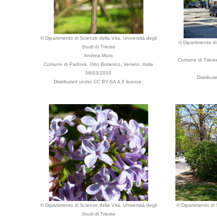
© Dipartimento di Scienze della Vita, Università degli
© Dipartimento di 
Studi di Trieste
Andrea Moro
Comune di Trieste,
Comune di Padova. Orto Botanico, Veneto, Italia
08/03/2010
Distribu
Distributed under CC BY-SA 4.0 license.
© Dipartimento di Scienze della Vita, Università degli
© Dipartimento di 
Studi di Trieste