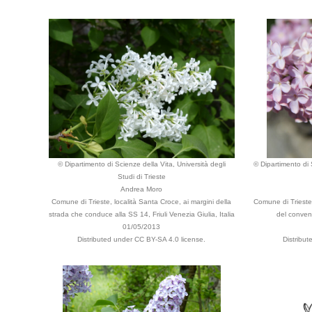
© Dipartimento di Scienze della Vita, Università degli
© Dipartimento di 
Studi di Trieste
Andrea Moro
Comune di Trieste, località Santa Croce, ai margini della
Comune di Trieste,
strada che conduce alla SS 14, Friuli Venezia Giulia, Italia
del convent
01/05/2013
Distributed under CC BY-SA 4.0 license.
Distribu