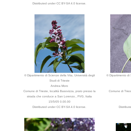
Distributed under CC BY-SA 4.0 license.
© Dipartimento di Scienze della Vita, Università degli
© Dipartimento di 
Studi di Trieste
Andrea Moro
Comune di Trieste, località Basovizza, prato presso la
Comune di Triest
strada che conduce a San Lorenzo., FVG, Italia
15/5/05 0.00.00
Distributed under CC BY-SA 4.0 license.
Distribu