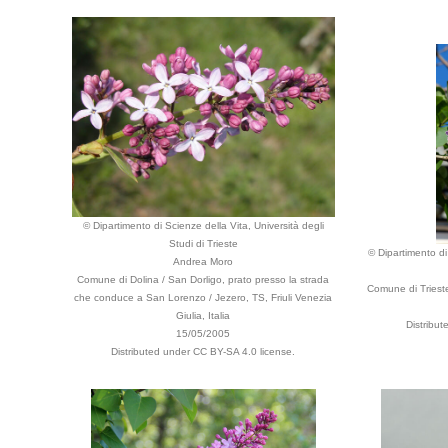
© Dipartimento di Scienze della Vita, Università degli
Studi di Trieste
© Dipartimento di 
Andrea Moro
Comune di Dolina / San Dorligo, prato presso la strada
Comune di Trieste,
che conduce a San Lorenzo / Jezero, TS, Friuli Venezia
Giulia, Italia
Distribu
15/05/2005
Distributed under CC BY-SA 4.0 license.