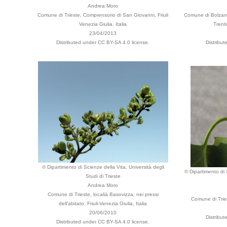
Andrea Moro
Comune di Trieste, Comprensorio di San Giovanni, Friuli
Comune di Bolzano
Venezia Giulia, Italia
Trenti
23/04/2013
Distributed under CC BY-SA 4.0 license.
Distribu
© Dipartimento di Scienze della Vita, Università degli
© Dipartimento di 
Studi di Trieste
Andrea Moro
Comune di Trieste, localià Basovizza, nei pressi
Comune di Triest
dell'abitato, Friuli-Venezia Giulia, Italia
20/06/2010
Distribu
Distributed under CC BY-SA 4.0 license.