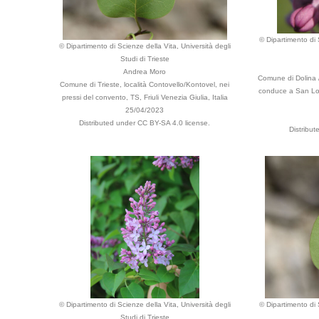
© Dipartimento di 
© Dipartimento di Scienze della Vita, Università degli
Studi di Trieste
Andrea Moro
Comune di Dolina /
Comune di Trieste, località Contovello/Kontovel, nei
conduce a San Lore
pressi del convento, TS, Friuli Venezia Giulia, Italia
25/04/2023
Distributed under CC BY-SA 4.0 license.
Distribu
© Dipartimento di Scienze della Vita, Università degli
© Dipartimento di 
Studi di Trieste