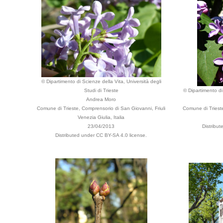
© Dipartimento di Scienze della Vita, Università degli
Studi di Trieste
© Dipartimento di 
Andrea Moro
Comune di Trieste, Comprensorio di San Giovanni, Friuli
Comune di Trieste,
Venezia Giulia, Italia
23/04/2013
Distribu
Distributed under CC BY-SA 4.0 license.