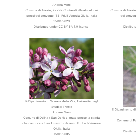
Andrea Moro
Comune di Trieste, località Contovello/Kontovel, nei
Comune di Trieste,
pressi del convento, TS, Friuli Venezia Giulia, Italia
del convent
25/04/2023
Distributed under CC BY-SA 4.0 license.
Distribu
© Dipartimento di Scienze della Vita, Università degli
Studi di Trieste
© Dipartimento di 
Andrea Moro
Comune di Dolina / San Dorligo, prato presso la strada
Comune di Pa
che conduce a San Lorenzo / Jezero, TS, Friuli Venezia
Giulia, Italia
Distribu
15/05/2005