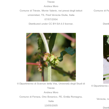
Trieste
Andrea Moro
Comune di Trieste, Monte Valerio, nei pressi degli istituti
Comune di Fe
universitari, TS, Friuli Venezia Giulia, Italia
07/07/2004
Distributed under CC BY-SA 4.0 license.
Distr
© Dipartimento di Scienze della Vita, Università degli Studi di
© Dipartimento d
Trieste
Andrea Moro
Comune di Ferrara, Orto Botanico, FE, Emilia Romagna,
Venezia, ne
Italia
13/05/2005
Distr