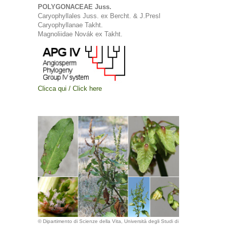
POLYGONACEAE Juss.
Caryophyllales Juss. ex Bercht. & J.Presl
Caryophyllanae Takht.
Magnoliidae Novák ex Takht.
Clicca qui / Click here
© Dipartimento di Scienze della Vita, Università degli Studi di