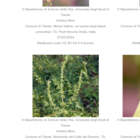
© Dipartimento di Scienze della Vita, Università degli Studi di
© Dipartimento d
Trieste
Andrea Moro
Comune di Trieste, Monte Valerio, nei pressi degli istituti
Comune di Tri
universitari, TS, Friuli Venezia Giulia, Italia
07/07/2004
Distributed under CC BY-SA 4.0 license.
Distr
© Dipartimento di Scienze della Vita, Università degli Studi di
© Dipartimento d
Trieste
Andrea Moro
Comune di Trieste, Boschetto del Colle del Farneto, TS,
Comune di Trie