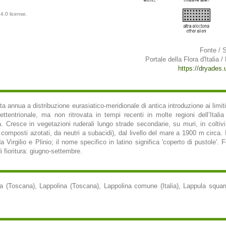
4.0 license.
Fonte / 
Portale della Flora d'Italia /
https://dryades.un
 annua a distribuzione eurasiatico-meridionale di antica introduzione ai limiti 
-settentrionale, ma non ritrovata in tempi recenti in molte regioni dell’Itali
 Cresce in vegetazioni ruderali lungo strade secondarie, su muri, in coltivi
in composti azotati, da neutri a subacidi), dal livello del mare a 1900 m circa. 
da Virgilio e Plinio; il nome specifico in latino significa 'coperto di pustole'.
i fioritura: giugno-settembre.
a (Toscana), Lappolina (Toscana), Lappolina comune (Italia), Lappula squarr