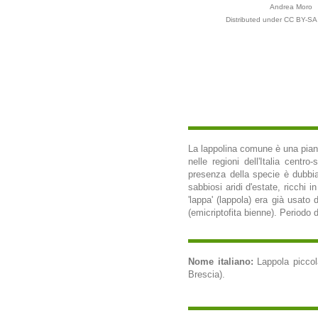
Andrea Moro
Distributed under CC BY-SA 
La lappolina comune è una pianta
nelle regioni dell'Italia centro
presenza della specie è dubbia.
sabbiosi aridi d'estate, ricchi 
'lappa' (lappola) era già usato 
(emicriptofita bienne). Periodo d
Nome italiano:
Lappola piccol
Brescia).