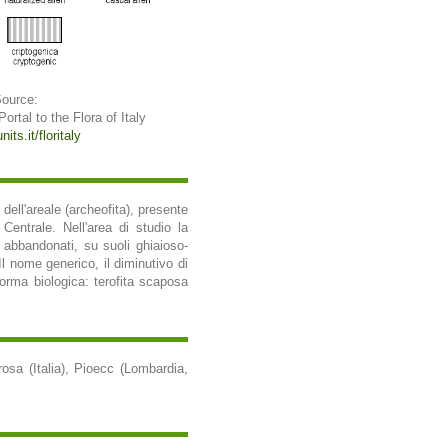
Source:
 Portal to the Flora of Italy
its.it/floritaly
dell'areale (archeofita), presente
a Centrale. Nell'area di studio la
 abbandonati, su suoli ghiaioso-
Il nome generico, il diminutivo di
 Forma biologica: terofita scaposa
osa (Italia), Pioecc (Lombardia,