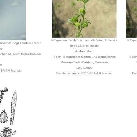
© Dipartimento di Scienze della Vita, Università
© Dipar
iversità degli Studi di Trieste
degli Studi di Trieste
ro
Andrea Moro
isches Museum Berlin-Dahlem,
Berlin, Botanischer Garten und Botanisches
Berli
a
Museum Berlin-Dahlem, Germania
09
10/08/2009
SA 4.0 license.
Distributed under CC BY-SA 4.0 license.
Dis