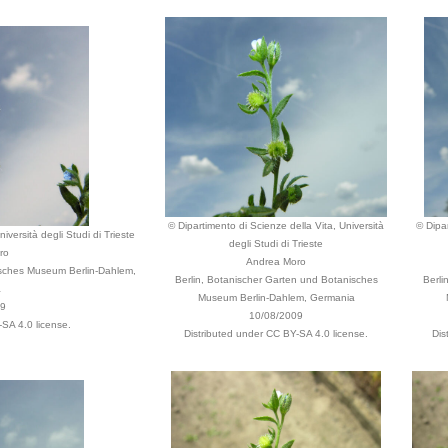
© Dipartimento di Scienze della Vita, Università
© Dipar
iversità degli Studi di Trieste
degli Studi di Trieste
ro
Andrea Moro
isches Museum Berlin-Dahlem,
Berlin, Botanischer Garten und Botanisches
Berli
a
Museum Berlin-Dahlem, Germania
09
10/08/2009
SA 4.0 license.
Distributed under CC BY-SA 4.0 license.
Dis