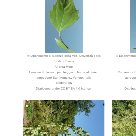
© Dipartimento di Scienze della Vita, Università degli
© Dipartimento
Studi di Trieste
Andrea Moro
Comune di Treviso, parcheggio di fronte al nuovo
Comune di Tr
aereoporto Sant'Angelo., Veneto, Italia
aereopo
13/09/2006
Distributed under CC BY-SA 4.0 license.
Distrib