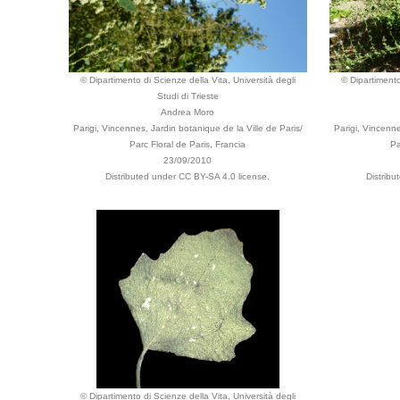
© Dipartimento di Scienze della Vita, Università degli
© Dipartimento
Studi di Trieste
Andrea Moro
Parigi, Vincennes, Jardin botanique de la Ville de Paris/
Parigi, Vincenne
Parc Floral de Paris, Francia
Pa
23/09/2010
Distributed under CC BY-SA 4.0 license.
Distrib
© Dipartimento di Scienze della Vita, Università degli