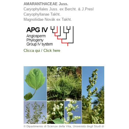
AMARANTHACEAE Juss.
Caryophyllales Juss. ex Bercht. & J.Presl
Caryophyllanae Takht.
Magnoliidae Novák ex Takht.
Clicca qui / Click here
© Dipartimento di Scienze della Vita, Università degli Studi di