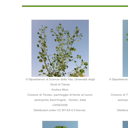
© Dipartimento di Scienze della Vita, Università degli
© Dipartimento
Studi di Trieste
Andrea Moro
Comune di Treviso, parcheggio di fronte al nuovo
Comune di Tr
aereoporto Sant'Angelo., Veneto, Italia
aereopo
13/09/2006
Distributed under CC BY-SA 4.0 license.
Distrib