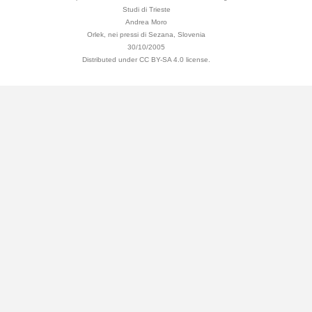
Studi di Trieste
Andrea Moro
Orlek, nei pressi di Sezana, Slovenia
30/10/2005
Distributed under CC BY-SA 4.0 license.