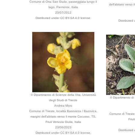
Comune di Orta San Giulio, passeggiata lungo il
dell'abitato verso 
lago, Piemonte, Italia
23/07/2012
Distributed under CC BY-SA 4.0 license.
Distributed
© Dipartimento di Scienze della Vita, Università
© Dipartimento di 
degli Studi di Trieste
Andrea Moro
Comune di Trieste, località Basovizza / Bazovica,
Comune di Trieste,
margini dell'abitato verso il monte Cocusso, TS,
Friul
Friuli Venezia Giulia, Italia
23/06/2023
Distributed
Distributed under CC BY-SA 4.0 license.