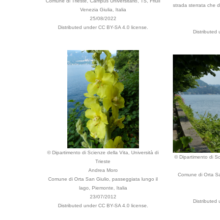
Comune di Trieste, Campus Universitario, TS, Friuli
strada sterrata che 
Venezia Giulia, Italia
25/08/2022
Distributed under CC BY-SA 4.0 license.
Distributed
© Dipartimento di Scienze della Vita, Università di
© Dipartimento di Sci
Trieste
Andrea Moro
Comune di Orta San
Comune di Orta San Giulio, passeggiata lungo il
lago, Piemonte, Italia
23/07/2012
Distributed
Distributed under CC BY-SA 4.0 license.