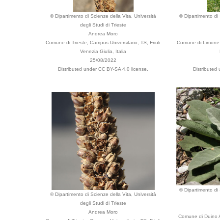
© Dipartimento di Scienze della Vita, Università
© Dipartimento di 
degli Studi di Trieste
Andrea Moro
Comune di Trieste, Campus Universitario, TS, Friuli
Comune di Limone d
Venezia Giulia, Italia
25/08/2022
Distributed under CC BY-SA 4.0 license.
Distributed
© Dipartimento di 
© Dipartimento di Scienze della Vita, Università
degli Studi di Trieste
Andrea Moro
Comune di Duino Au