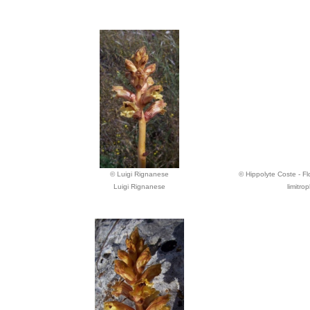
© Luigi Rignanese
© Hippolyte Coste - Flo
Luigi Rignanese
limitro