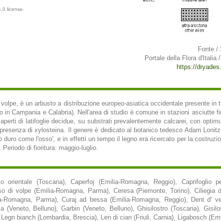
.0 license.
Fonte /
Portale della Flora d'Italia 
https://dryades.u
di volpe, è un arbusto a distribuzione europeo-asiatica occidentale presente in tu
 in Campania e Calabria). Nell'area di studio è comune in stazioni asciutte f
 aperti di latifoglie decidue, su substrati prevalentemente calcarei, con optim
presenza di xylosteina. Il genere è dedicato al botanico tedesco Adam Lonitz
o duro come l'osso', e in effetti un tempo il legno era ricercato per la costruzi
 Periodo di fioritura: maggio-luglio.
o orientale (Toscana), Caperfoj (Emilia-Romagna, Reggio), Caprifoglio 
raso di volpe (Emilia-Romagna, Parma), Ceresa (Piemonte, Torino), Ciliegia di
lia-Romagna, Parma), Curaj ad bessa (Emilia-Romagna, Reggio), Dent d' ve
a (Veneto, Belluno), Garbin (Veneto, Belluno), Ghisilostro (Toscana), Gisilo
 Legn bianch (Lombardia, Brescia), Len di cian (Friuli, Carnia), Ligabosch (E