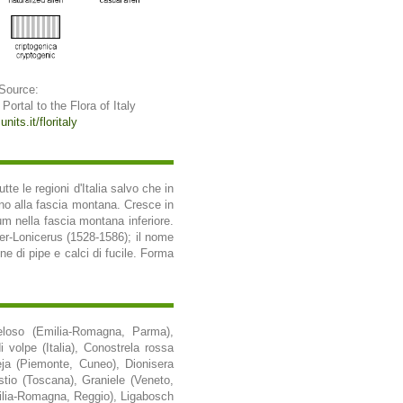
 Source:
/ Portal to the Flora of Italy
nits.it/floritaly
tte le regioni d'Italia salvo che in
ino alla fascia montana. Cresce in
um nella fascia montana inferiore.
er-Lonicerus (1528-1586); il nome
one di pipe e calci di fucile. Forma
peloso (Emilia-Romagna, Parma),
 volpe (Italia), Conostrela rossa
ja (Piemonte, Cuneo), Dionisera
stio (Toscana), Graniele (Veneto,
milia-Romagna, Reggio), Ligabosch