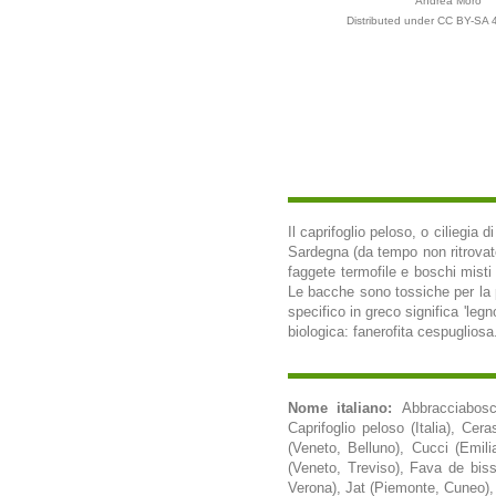
Andrea Moro
Distributed under CC BY-SA 4
Il caprifoglio peloso, o ciliegia 
Sardegna (da tempo non ritrovato
faggete termofile e boschi misti
Le bacche sono tossiche per la 
specifico in greco significa 'legn
biologica: fanerofita cespugliosa.
Nome italiano:
Abbracciabosc
Caprifoglio peloso (Italia), Ce
(Veneto, Belluno), Cucci (Emi
(Veneto, Treviso), Fava de biss
Verona), Jat (Piemonte, Cuneo),