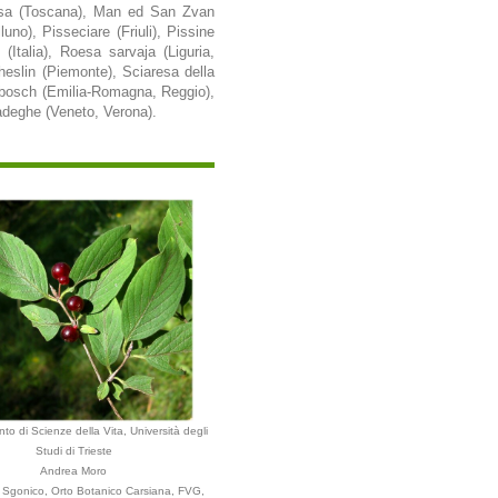
elosa (Toscana), Man ed San Zvan
no), Pisseciare (Friuli), Pissine
(Italia), Roesa sarvaja (Liguria,
heslin (Piemonte), Sciaresa della
abosch (Emilia-Romagna, Reggio),
adeghe (Veneto, Verona).
to di Scienze della Vita, Università degli
Studi di Trieste
Andrea Moro
Sgonico, Orto Botanico Carsiana, FVG,