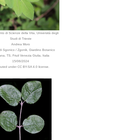
to di Scienze della Vita, Università degli
Studi di Trieste
Andrea Moro
 Sgonico / Zgonik, Giardino Botanico
na, TS, Friuli Venezia Giulia, Italia
15/06/2024
ibuted under CC BY-SA 4.0 license.