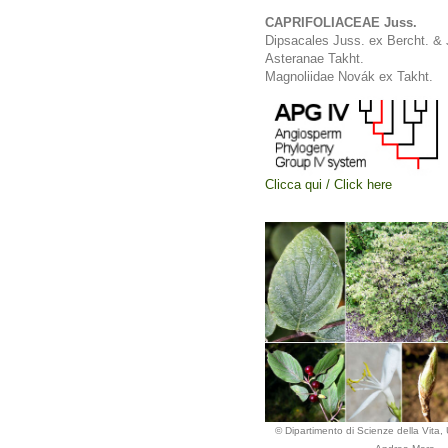
CAPRIFOLIACEAE Juss.
Dipsacales Juss. ex Bercht. & 
Asteranae Takht.
Magnoliidae Novák ex Takht.
Clicca qui / Click here
© Dipartimento di Scienze della Vita, U