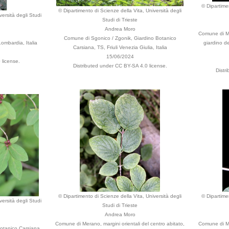
© Dipartimen
© Dipartimento di Scienze della Vita, Università degli
versità degli Studi
Studi di Trieste
Andrea Moro
Comune di Mer
Comune di Sgonico / Zgonik, Giardino Botanico
ombardia, Italia
giardino de
Carsiana, TS, Friuli Venezia Giulia, Italia
15/06/2024
 license.
Distributed under CC BY-SA 4.0 license.
Distr
© Dipartimento di Scienze della Vita, Università degli
© Dipartimen
versità degli Studi
Studi di Trieste
Andrea Moro
Comune di Merano, margini orientali del centro abitato,
Comune di Mer
otanico Carsiana,