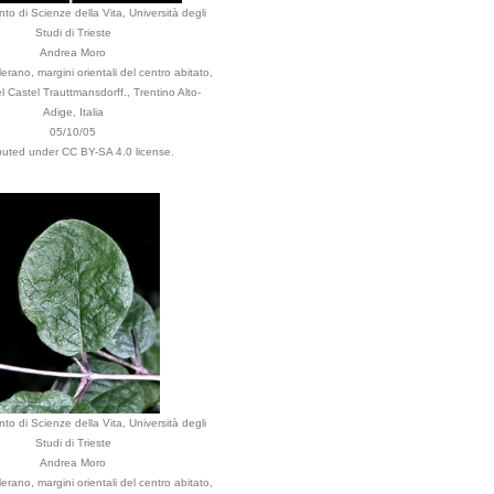
to di Scienze della Vita, Università degli
Studi di Trieste
Andrea Moro
ano, margini orientali del centro abitato,
l Castel Trauttmansdorff., Trentino Alto-
Adige, Italia
05/10/05
ibuted under CC BY-SA 4.0 license.
to di Scienze della Vita, Università degli
Studi di Trieste
Andrea Moro
ano, margini orientali del centro abitato,