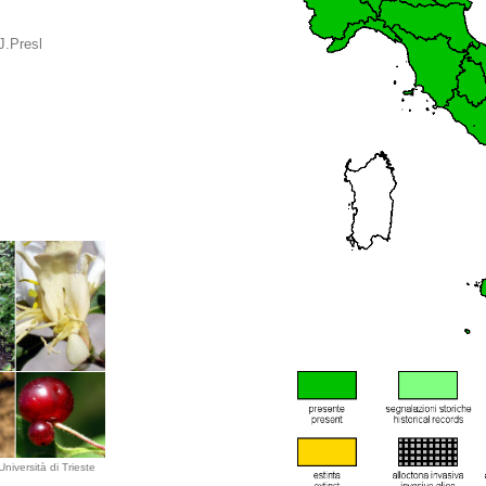
J.Presl
niversità di Trieste