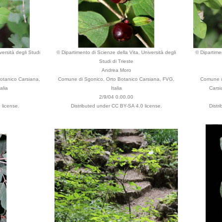
versità degli Studi
© Dipartimento di Scienze della Vita, Università degli
© Dipartimen
Studi di Trieste
Andrea Moro
otanico Carsiana,
Comune di Sgonico, Orto Botanico Carsiana, FVG,
Comune di
alia
Italia
Carsia
2/9/04 0.00.00
 license.
Distributed under CC BY-SA 4.0 license.
Distr