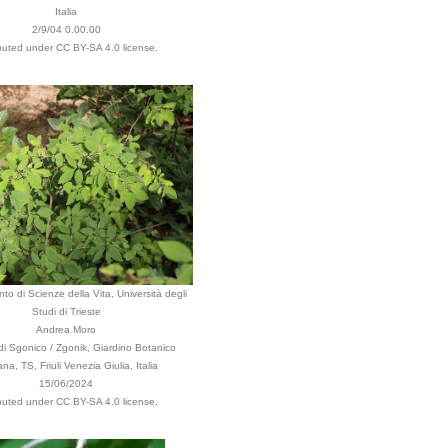
Italia
2/9/04 0.00.00
ibuted under CC BY-SA 4.0 license.
to di Scienze della Vita, Università degli
Studi di Trieste
Andrea Moro
 Sgonico / Zgonik, Giardino Botanico
na, TS, Friuli Venezia Giulia, Italia
15/06/2024
ibuted under CC BY-SA 4.0 license.