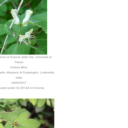
ento di Scienze della Vita, Università di
Trieste
Andrea Moro
rle, Altopiano di Cariadeghe, Lombardia,
Italia
18/04/2017
ibuted under CC BY-SA 4.0 license.