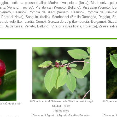
gio), Lonicera pelosa (Italia), Madreselva pelosa (Italia), Madreselva p
ita (Veneto, Treviso), Pis de can (Veneto, Belluno), Pissasan (Veneto, Bellu
(Veneto, Belluno), Pomola del diaol (Veneto, Belluno), Pomola del Diavolo 
 Ponti di Nava), Sanguini (Italia), Scarbossel (Emilia-Romagna, Reggio), Sc
resa de volp (Lombardia, Como), Sereza de volp (Lombardia, Bergamo), Sizz
, Ua de bissa (Veneto, Belluno), Vitatorta (Basilicata, Potenza), Zirese salv
© Dipartimento di Scienze della Vita, Università degli
© Dipartimen
versità degli Studi
Studi di Trieste
Andrea Moro
Comune di Sgonico / Zgonik, Giardino Botanico
Comune di 