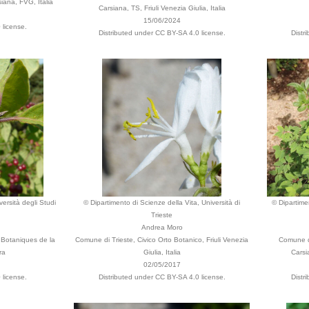
ana, FVG, Italia
Carsiana, TS, Friuli Venezia Giulia, Italia
15/06/2024
 license.
Distributed under CC BY-SA 4.0 license.
Distr
versità degli Studi
© Dipartimento di Scienze della Vita, Università di
© Dipartimen
Trieste
Andrea Moro
n Botaniques de la
Comune di Trieste, Civico Orto Botanico, Friuli Venezia
Comune di
ra
Giulia, Italia
Carsia
02/05/2017
 license.
Distributed under CC BY-SA 4.0 license.
Distr