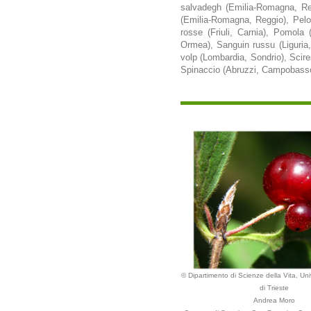
salvadegh (Emilia-Romagna, Reg
(Emilia-Romagna, Reggio), Pelos
rosse (Friuli, Carnia), Pomola 
Ormea), Sanguin russu (Liguria,
volp (Lombardia, Sondrio), Sci
Spinaccio (Abruzzi, Campobasso)
© Dipartimento di Scienze della Vita, Uni
di Trieste
Andrea Moro