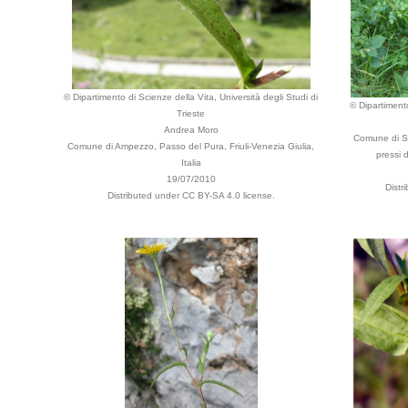
© Dipartimento di Scienze della Vita, Università degli Studi di
© Dipartimento
Trieste
Andrea Moro
Comune di Se
Comune di Ampezzo, Passo del Pura, Friuli-Venezia Giulia,
pressi 
Italia
19/07/2010
Distr
Distributed under CC BY-SA 4.0 license.