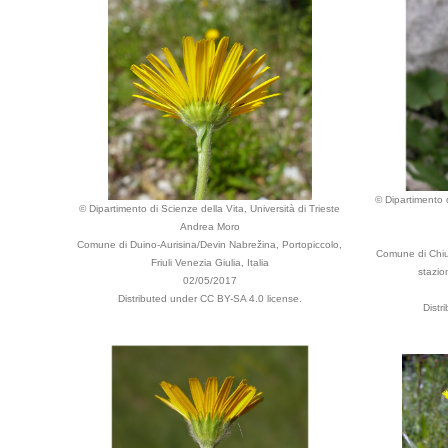
© Dipartimento d
© Dipartimento di Scienze della Vita, Università di Trieste
Andrea Moro
Comune di Duino-Aurisina/Devin Nabrežina, Portopiccolo,
Comune di Chius
Friuli Venezia Giulia, Italia
stazion
02/05/2017
Distributed under CC BY-SA 4.0 license.
Distr