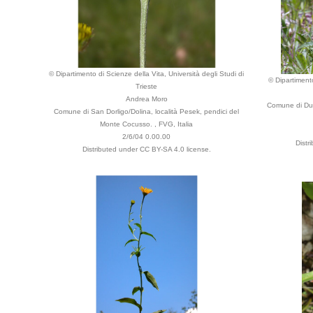
© Dipartimento di Scienze della Vita, Università degli Studi di
© Dipartimento
Trieste
Andrea Moro
Comune di Dui
Comune di San Dorligo/Dolina, località Pesek, pendici del
Monte Cocusso. , FVG, Italia
2/6/04 0.00.00
Distr
Distributed under CC BY-SA 4.0 license.