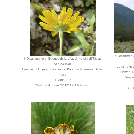
© Dipartimento
© Dipartimento di Scienze della Vita, Università di Trieste
Andrea Moro
Comune di Co
Comune di Ampezzo, Passo del Pura, Friuli Venezia Giulia,
Fiames, lu
Italia
d'Ampez
10/08/2017
Distributed under CC BY-SA 4.0 license.
Distr