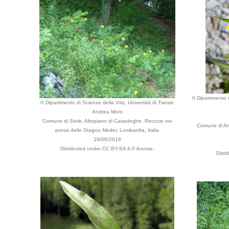
© Dipartimento d
© Dipartimento di Scienze della Vita, Università di Trieste
Andrea Moro
Comune di Serle, Altopiano di Cariadeghe, Roccolo nei
Comune di Am
pressi dello Stagno Meder, Lombardia, Italia
19/06/2018
Distributed under CC BY-SA 4.0 license.
Distr