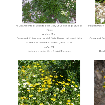
© Dipartimento di Scienze della Vita, Università degli Studi di
© Dipartimento d
Trieste
Andrea Moro
Comune di Chiusaforte, località Sella Nevea, nei pressi della
Comune di Dui
stazione di arrivo della funivia., FVG, Italia
19/07/05
Distributed under CC BY-SA 4.0 license.
Distr