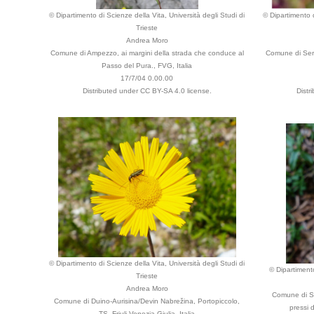
© Dipartimento di Scienze della Vita, Università degli Studi di
© Dipartimento d
Trieste
Andrea Moro
Comune di Ampezzo, ai margini della strada che conduce al
Comune di Serl
Passo del Pura., FVG, Italia
17/7/04 0.00.00
Distributed under CC BY-SA 4.0 license.
Distr
© Dipartimento di Scienze della Vita, Università degli Studi di
© Dipartimento
Trieste
Andrea Moro
Comune di Se
Comune di Duino-Aurisina/Devin Nabrežina, Portopiccolo,
pressi 
TS, Friuli Venezia Giulia, Italia