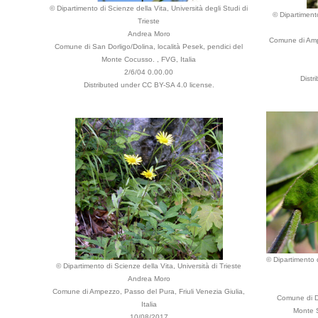
© Dipartimento di Scienze della Vita, Università degli Studi di
© Dipartimento
Trieste
Andrea Moro
Comune di Ampe
Comune di San Dorligo/Dolina, località Pesek, pendici del
Monte Cocusso. , FVG, Italia
2/6/04 0.00.00
Distr
Distributed under CC BY-SA 4.0 license.
© Dipartimento d
© Dipartimento di Scienze della Vita, Università di Trieste
Andrea Moro
Comune di Ampezzo, Passo del Pura, Friuli Venezia Giulia,
Comune di Do
Italia
Monte S
10/08/2017