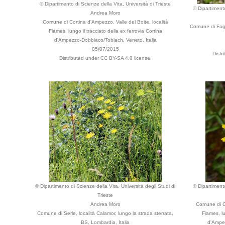
© Dipartimento di Scienze della Vita, Università di Trieste
© Dipartimento
Andrea Moro
Comune di Cortina d'Ampezzo, Valle del Boite, località
Comune di Fagag
Fiames, lungo il tracciato della ex ferrovia Cortina
d'Ampezzo-Dobbiaco/Toblach, Veneto, Italia
05/07/2015
Distr
Distributed under CC BY-SA 4.0 license.
© Dipartimento di Scienze della Vita, Università degli Studi di
© Dipartimento
Trieste
Andrea Moro
Comune di Co
Comune di Serle, località Calamor, lungo la strada sterrata,
Fiames, lu
BS, Lombardia, Italia
d'Ampez