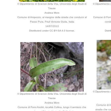
© Dipartimento di Scienze della Vita, Università degli Studi di
© Dipartimento d
Trieste
Andrea Moro
Comune di Ampezzo, al margine della strada che conduce al
Comune di Forni 
Passo Pura, Friuli Venezia Giulia, Italia
condu
14/07/2013
Distributed under CC BY-SA 4.0 license.
Distr
© Dipartimento d
© Dipartimento di Scienze della Vita, Università degli Studi di
Trieste
Andrea Moro
Comune di Am
Comune di Forni Avoltri, località Collina, lungo il sentiero che
strada che co