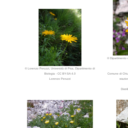
© Dipartimento d
© Lorenzo Peruzzi, Università di Pisa, Dipartimento di
Biologia - CC BY-SA 4.0
Comune di Chius
Lorenzo Peruzzi
stazion
Distr