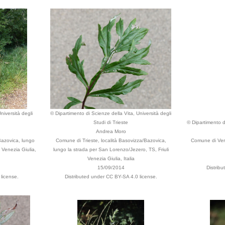
niversità degli
© Dipartimento di Scienze della Vita, Università degli
Studi di Trieste
© Dipartimento di
Andrea Moro
Bazovica, lungo
Comune di Trieste, località Basovizza/Bazovica,
Comune di Ver
 Venezia Giulia,
lungo la strada per San Lorenzo/Jezero, TS, Friuli
Venezia Giulia, Italia
15/09/2014
Distrib
license.
Distributed under CC BY-SA 4.0 license.