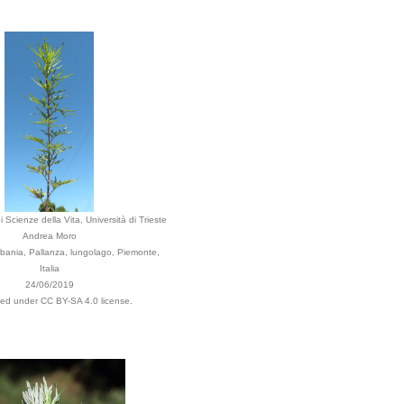
 Scienze della Vita, Università di Trieste
Andrea Moro
bania, Pallanza, lungolago, Piemonte,
Italia
24/06/2019
uted under CC BY-SA 4.0 license.