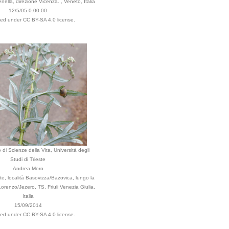
menella, direzione Vicenza. , Veneto, Italia
12/5/05 0.00.00
uted under CC BY-SA 4.0 license.
 di Scienze della Vita, Università degli
Studi di Trieste
Andrea Moro
e, località Basovizza/Bazovica, lungo la
orenzo/Jezero, TS, Friuli Venezia Giulia,
Italia
15/09/2014
uted under CC BY-SA 4.0 license.