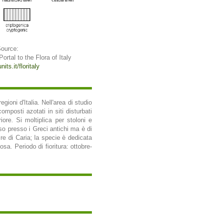
Source:
 Portal to the Flora of Italy
its.it/floritaly
gioni d'Italia. Nell'area di studio
omposti azotati in siti disturbati
iore. Si moltiplica per stoloni e
so presso i Greci antichi ma è di
 re di Caria; la specie è dedicata
sa. Periodo di fioritura: ottobre-