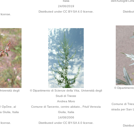
Italia
dell'Autogrill Li
24/06/2019
Distributed under CC BY-SA 4.0 license.
Distrib
license.
© Dipartimento
niversità degli
© Dipartimento di Scienze della Vita, Università degli
Studi di Trieste
Andrea Moro
Comune di Triest
/ Opčine, al
Comune di Tarcento, centro abitato., Friuli Venezia
strada per San L
 Giulia, Italia
Giulia, Italia
14/08/2006
license.
Distributed under CC BY-SA 4.0 license.
Distrib