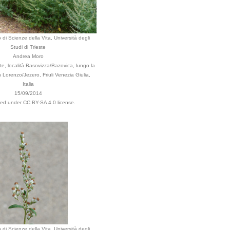
 di Scienze della Vita, Università degli
Studi di Trieste
Andrea Moro
e, località Basovizza/Bazovica, lungo la
 Lorenzo/Jezero, Friuli Venezia Giulia,
Italia
15/09/2014
uted under CC BY-SA 4.0 license.
 di Scienze della Vita, Università degli