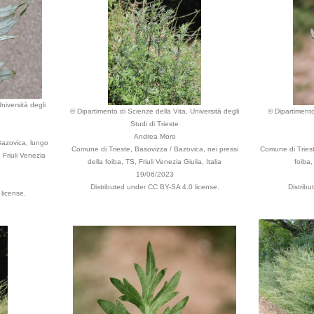
niversità degli
© Dipartimento di Scienze della Vita, Università degli
© Dipartimento
Studi di Trieste
Andrea Moro
Bazovica, lungo
Comune di Trieste, Basovizza / Bazovica, nei pressi
Comune di Triest
 Friuli Venezia
della foiba, TS, Friuli Venezia Giulia, Italia
foiba,
19/06/2023
Distributed under CC BY-SA 4.0 license.
Distrib
license.