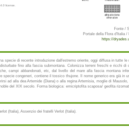
4.0 license.
Fonte / 
Portale della Flora d'Italia /
https://dryades.un
una specie di recente introduzione dall'estremo oriente, oggi diffusa in tutte le re
isturbate fino alla fascia submontana. Colonizza terreni freschi e ricchi di c
iche, campi abbandonati, etc, dal livello del mare alla fascia montana infer
re specie congeneri, contiene il tossico thujone. Il nome generico era già in u
erirsi ad alla dea Artemide (Diana) o alla regina Artemisia, moglie di Mausolo,
Grenoble del XIX secolo. Forma biologica: emicriptofita scaposa/ geofita rizomato
lot (Italia), Assenzio dei fratelli Verlot (Italia).