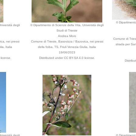
© Dipartimento
niversità degli
© Dipartimento di Scienze della Vita, Università degli
Studi di Trieste
Andrea Moro
Comune di Triest
ca, nei pressi
Comune di Trieste, Basovizza / Bazovica, nei pressi
strada per San
ia, Italia
della foiba, TS, Friuli Venezia Giulia, Italia
19/06/2023
license.
Distributed under CC BY-SA 4.0 license.
Distrib
niversità degli
© Dipartimento