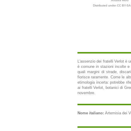
Andrea Moro
Distributed under CC BY-SA 
L'assenzio dei fratelli Verlot è 
è comune in stazioni incolte e d
quali margini di strade, discar
fiorisce raramente. Come le alt
etimologia incerta: potrebbe rif
ai fratelli Verlot, botanici di 
novembre.
Nome italiano:
Artemisia dei Ver