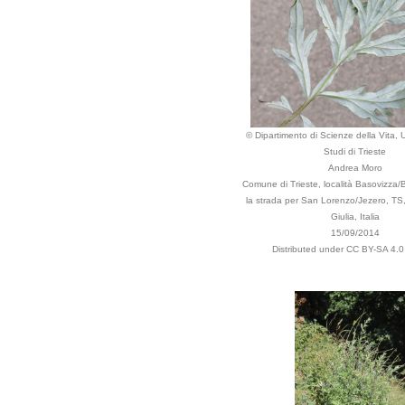
© Dipartimento di Scienze della Vita, U
Studi di Trieste
Andrea Moro
Comune di Trieste, località Basovizza/
la strada per San Lorenzo/Jezero, TS,
Giulia, Italia
15/09/2014
Distributed under CC BY-SA 4.0 