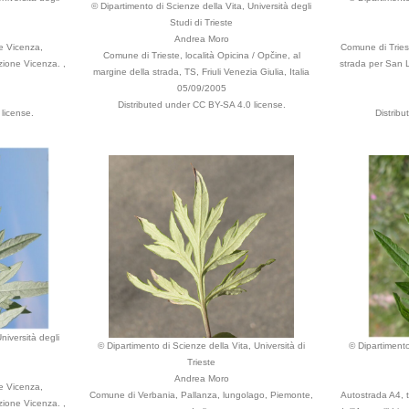
© Dipartimento di Scienze della Vita, Università degli
Studi di Trieste
Andrea Moro
e Vicenza,
Comune di Triest
Comune di Trieste, località Opicina / Opčine, al
ezione Vicenza. ,
strada per San L
margine della strada, TS, Friuli Venezia Giulia, Italia
05/09/2005
Distributed under CC BY-SA 4.0 license.
license.
Distrib
niversità degli
© Dipartimento di Scienze della Vita, Università di
© Dipartimento
Trieste
Andrea Moro
e Vicenza,
Comune di Verbania, Pallanza, lungolago, Piemonte,
Autostrada A4, 
ezione Vicenza. ,