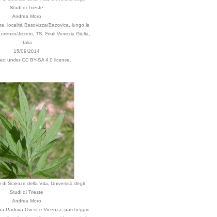
Studi di Trieste
Andrea Moro
e, località Basovizza/Bazovica, lungo la
orenzo/Jezero, TS, Friuli Venezia Giulia,
Italia
15/09/2014
uted under CC BY-SA 4.0 license.
 di Scienze della Vita, Università degli
Studi di Trieste
Andrea Moro
tra Padova Ovest e Vicenza, parcheggio