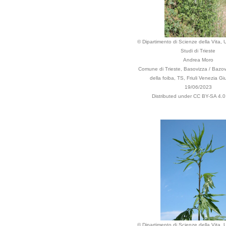
© Dipartimento di Scienze della Vita, U
Studi di Trieste
Andrea Moro
Comune di Trieste, Basovizza / Bazovi
della foiba, TS, Friuli Venezia Giul
19/06/2023
Distributed under CC BY-SA 4.0 
© Dipartimento di Scienze della Vita, U