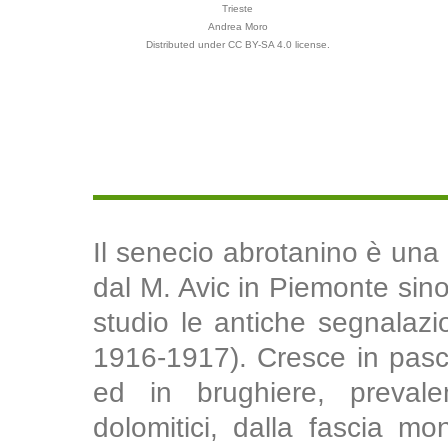
Trieste
Andrea Moro
Distributed under CC BY-SA 4.0 license.
Il senecio abrotanino è una
dal M. Avic in Piemonte sino 
studio le antiche segnalaz
1916-1917). Cresce in pascol
ed in brughiere, prevale
dolomitici, dalla fascia m