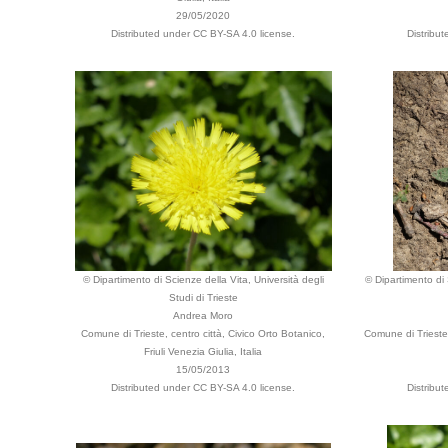
29/05/2020
Distributed under CC BY-SA 4.0 license.
Distribu
© Dipartimento di Scienze della Vita, Università degli
© Dipartimento di 
Studi di Trieste
Andrea Moro
Comune di Trieste, centro città, Civico Orto Botanico,
Comune di Trieste,
Friuli Venezia Giulia, Italia
15/05/2013
Distributed under CC BY-SA 4.0 license.
Distribu