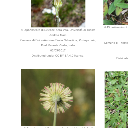
© Dipartimento di 
© Dipartimento di Scienze della Vita, Università di Trieste
Andrea Moro
Comune di Duino-Aurisina/Devin Nabrežina, Portopiccolo,
Comune di Trieste,
Friuli Venezia Giulia, Italia
02/05/2017
Distributed under CC BY-SA 4.0 license.
Distribu