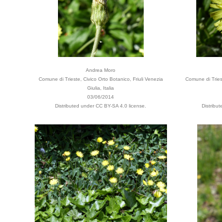
Andrea Moro
Comune di Trieste, Civico Orto Botanico, Friuli Venezia
Comune di Triest
Giulia, Italia
03/06/2014
Distributed under CC BY-SA 4.0 license.
Distribu