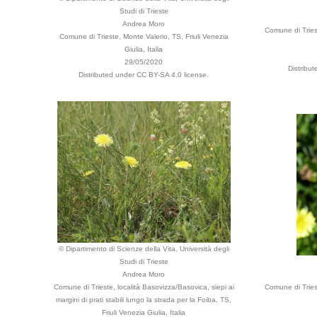
Studi di Trieste
Andrea Moro
Comune di Triest
Comune di Trieste, Monte Valerio, TS, Friuli Venezia
Giulia, Italia
29/05/2020
Distribu
Distributed under CC BY-SA 4.0 license.
© Dipartimento di Scienze della Vita, Università degli
Studi di Trieste
Andrea Moro
Comune di Trieste, località Basovizza/Basovica, siepi ai
Comune di Triest
margini di prati stabili lungo la strada per la Foiba, TS,
Friuli Venezia Giulia, Italia