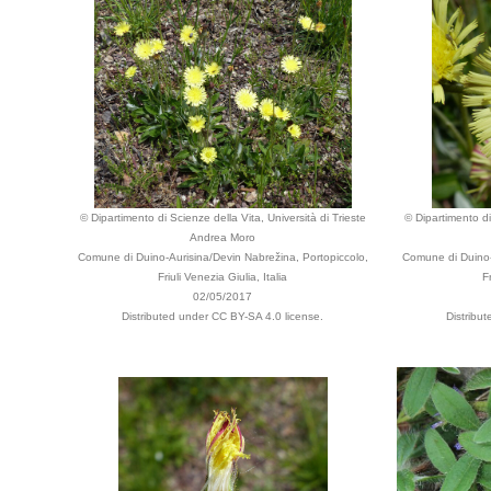
© Dipartimento di Scienze della Vita, Università di Trieste
© Dipartimento di
Andrea Moro
Comune di Duino-Aurisina/Devin Nabrežina, Portopiccolo,
Comune di Duino-
Friuli Venezia Giulia, Italia
F
02/05/2017
Distributed under CC BY-SA 4.0 license.
Distribu