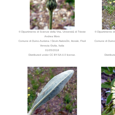
© Dipartimento di Scienze della Vita, Università di Trieste
© Dipartimento di
Andrea Moro
Comune di Duino-Aurisina / Devin-Nabrežin, litorale, Friuli
Comune di Duino-A
Venezia Giulia, Italia
01/05/2018
Distributed under CC BY-SA 4.0 license.
Distribu