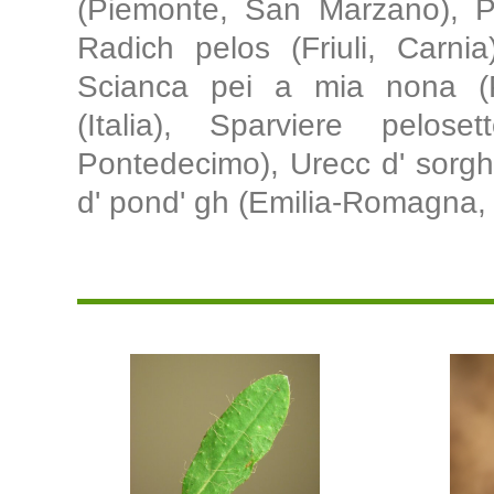
(Piemonte, San Marzano), Pil
Radich pelos (Friuli, Carni
Scianca pei a mia nona (Pi
(Italia), Sparviere peloset
Pontedecimo), Urecc d' sorg
d' pond' gh (Emilia-Romagna,