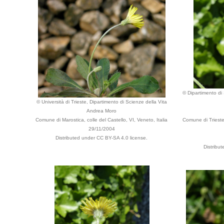
© Dipartimento di 
© Università di Trieste, Dipartimento di Scienze della Vita
Andrea Moro
Comune di Marostica, colle del Castello, VI, Veneto, Italia
Comune di Trieste,
29/11/2004
Distributed under CC BY-SA 4.0 license.
Distribu