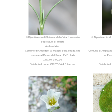
© Dipartimento di Scienze della Vita, Università
© Dipartimento di 
degli Studi di Trieste
Andrea Moro
Comune di Ampezzo, ai margini della strada che
Comune di Ampezzo, 
conduce al Passo del Pura., FVG, Italia
al Pas
17/7/04 0.00.00
Distributed under CC BY-SA 4.0 license.
Distributed