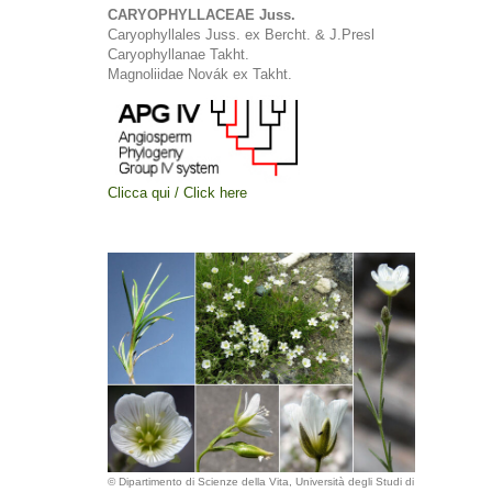
CARYOPHYLLACEAE Juss.
Caryophyllales Juss. ex Bercht. & J.Presl
Caryophyllanae Takht.
Magnoliidae Novák ex Takht.
Clicca qui / Click here
© Dipartimento di Scienze della Vita, Università degli Studi di