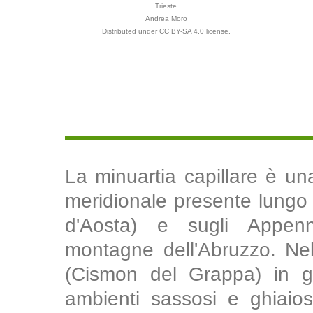
Trieste
Andrea Moro
Distributed under CC BY-SA 4.0 license.
La minuartia capillare è u
meridionale presente lungo t
d'Aosta) e sugli Appennin
montagne dell'Abruzzo. Nell
(Cismon del Grappa) in gh
ambienti sassosi e ghiaiosi