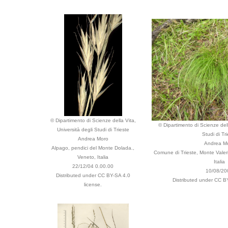
© Dipartimento di Scienze della Vita,
© Dipartimento di Scienze dell
Università degli Studi di Trieste
Studi di Tr
Andrea Moro
Andrea M
Alpago, pendici del Monte Dolada.,
Comune di Trieste, Monte Valerio
Veneto, Italia
Italia
22/12/04 0.00.00
10/08/20
Distributed under CC BY-SA 4.0
Distributed under CC B
license.