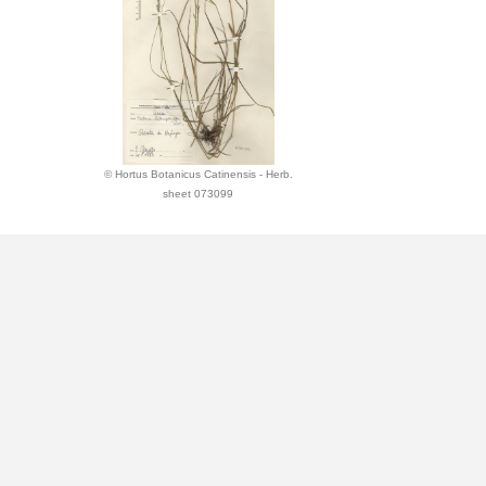
© Hortus Botanicus Catinensis - Herb.
sheet 073099