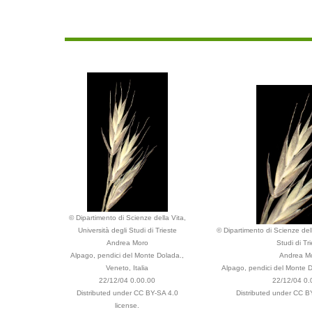
© Dipartimento di Scienze della Vita,
Università degli Studi di Trieste
© Dipartimento di Scienze dell
Andrea Moro
Studi di Tr
Alpago, pendici del Monte Dolada.,
Andrea M
Veneto, Italia
Alpago, pendici del Monte Do
22/12/04 0.00.00
22/12/04 0.
Distributed under CC BY-SA 4.0
Distributed under CC B
license.