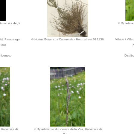
niversità degli
© Dipartimen
alità Pampeago,
© Hortus Botanicus Catinensis - Herb. sheet 073136
Villaco / Vill
talia
K
license.
Distri
 Università di
© Dipartimento di Scienze della Vita, Università di