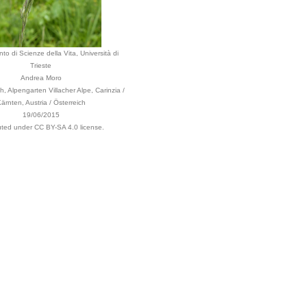
to di Scienze della Vita, Università di
Trieste
Andrea Moro
ach, Alpengarten Villacher Alpe, Carinzia /
ärnten, Austria / Österreich
19/06/2015
buted under CC BY-SA 4.0 license.