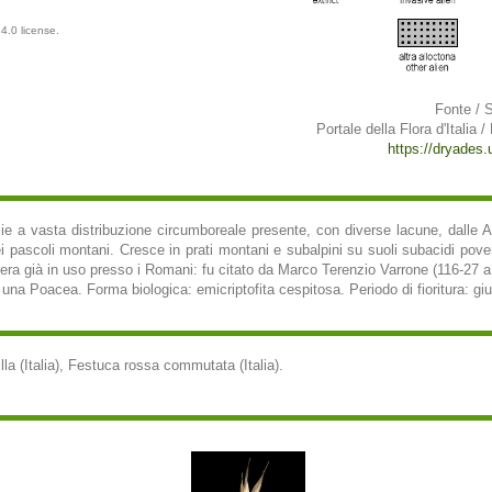
4.0 license.
Fonte / 
Portale della Flora d'Italia /
https://dryades.un
e a vasta distribuzione circumboreale presente, con diverse lacune, dalle Al
i pascoli montani. Cresce in prati montani e subalpini su suoli subacidi pover
', era già in uso presso i Romani: fu citato da Marco Terenzio Varrone (116-27 a.
 una Poacea. Forma biologica: emicriptofita cespitosa. Periodo di fioritura: gi
lla (Italia), Festuca rossa commutata (Italia).