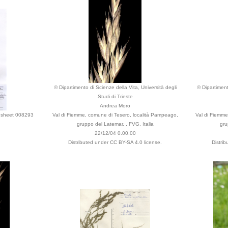
© Dipartimento di Scienze della Vita, Università degli
© Dipartiment
Studi di Trieste
Andrea Moro
. sheet 008293
Val di Fiemme, comune di Tesero, località Pampeago,
Val di Fiemme
gruppo del Latemar. , FVG, Italia
gru
22/12/04 0.00.00
Distributed under CC BY-SA 4.0 license.
Distri