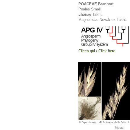
POACEAE Barnhart
Poales Small
Lilianae Takht.
Magnoliidae Novák ex Takht.
Clicca qui / Click here
© Dipartimento di Scienze della Vita, Un
Trieste