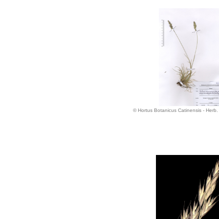
© Hortus Botanicus Catinensis - Herb