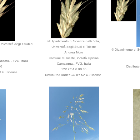
© Dipartimento di Scienze della Vita,
niversità degli Studi di
Università degli Studi di Trieste
© Dipartimento di Sc
Andrea Moro
Comune di Trieste, località Opicina
itato. , FVG, Italia
Campagna., FVG, Italia
00
Distribut
12/12/04 0.00.00
 4.0 license.
Distributed under CC BY-SA 4.0 license.