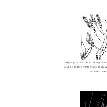
© Hippolyte Coste - Flore descriptive et 
la Corse et des contrées limitrophes, 
- copyright expir