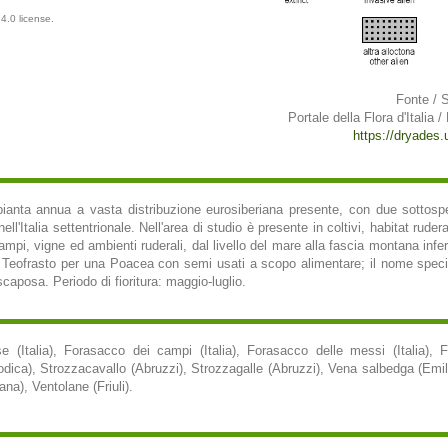
4.0 license.
Fonte / 
Portale della Flora d'Italia /
https://dryades.un
anta annua a vasta distribuzione eurosiberiana presente, con due sottospecie
l'Italia settentrionale. Nell'area di studio è presente in coltivi, habitat ruderal
 campi, vigne ed ambienti ruderali, dal livello del mare alla fascia montana infe
da Teofrasto per una Poacea con semi usati a scopo alimentare; il nome specifi
 scaposa. Periodo di fioritura: maggio-luglio.
 (Italia), Forasacco dei campi (Italia), Forasacco delle messi (Italia), 
 Modica), Strozzacavallo (Abruzzi), Strozzagalle (Abruzzi), Vena salbedga (E
ana), Ventolane (Friuli).