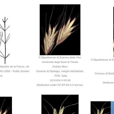
© Dipartimento di Scienze della Vita,
© Dipartimento di Sc
Università degli Studi di Trieste
illustrée de la France, de
Andrea Moro
1901-1906 - Public domain
Comune di Dardago, margini dell'abitato.
Comune di Dardag
ed.
, FVG, Italia
12/12/04 0.00.00
Distribut
Distributed under CC BY-SA 4.0 license.