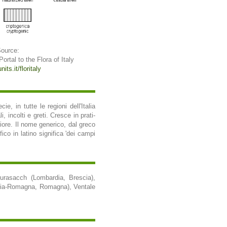
Source:
 Portal to the Flora of Italy
its.it/floritaly
, in tutte le regioni dell'Italia
i, incolti e greti. Cresce in prati-
riore. Il nome generico, dal greco
co in latino significa 'dei campi
Furasacch (Lombardia, Brescia),
milia-Romagna, Romagna), Ventale