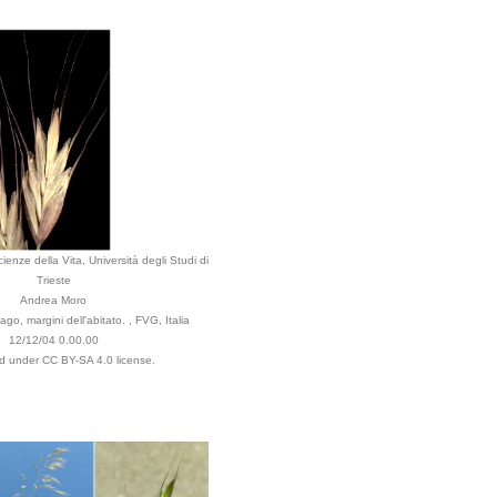
ienze della Vita, Università degli Studi di
Trieste
Andrea Moro
o, margini dell'abitato. , FVG, Italia
12/12/04 0.00.00
ed under CC BY-SA 4.0 license.