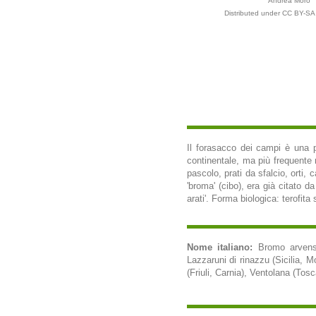
Andrea Moro
Distributed under CC BY-SA 
Il forasacco dei campi è una pi
continentale, ma più frequente nel
pascolo, prati da sfalcio, orti,
'broma' (cibo), era già citato 
arati'. Forma biologica: terofita
Nome italiano:
Bromo arvense
Lazzaruni di rinazzu (Sicilia,
(Friuli, Carnia), Ventolana (Tosc