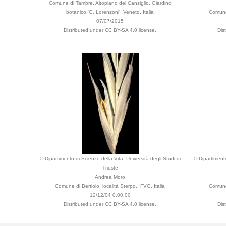
Comune di Tambre, Altopiano del Cansiglio, Giardino
botanico 'G. Lorenzoni', Veneto, Italia
Comune 
07/07/2015
Distributed under CC BY-SA 4.0 license.
Dis
© Dipartimento di Scienze della Vita, Università degli Studi di
© Dipartimento
Trieste
Andrea Moro
Comune di Bertiolo, località Sterpo., FVG, Italia
Comune 
12/12/04 0.00.00
Distributed under CC BY-SA 4.0 license.
Dis