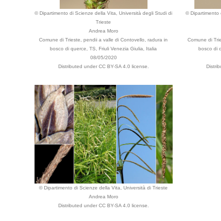
© Dipartimento di Scienze della Vita, Università degli Studi di
© Dipartimento d
Trieste
Andrea Moro
Comune di Trieste, pendii a valle di Contovello, radura in
Comune di Tries
bosco di querce, TS, Friuli Venezia Giulia, Italia
bosco di q
08/05/2020
Distributed under CC BY-SA 4.0 license.
Distri
© Dipartimento di Scienze della Vita, Università di Trieste
Andrea Moro
Distributed under CC BY-SA 4.0 license.