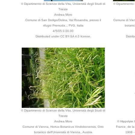
© Dipartimento di Scienze della Vita, Università degli Studi di
© Dipartimento d
Trieste
Andrea Moro
Comune di San Dorligo/Dolina, Val Rosandra, presso il
Comune di Vien
rifugio Premuda.., FVG, Italia
botanic
4/5/05 0.00.00
Distributed under CC BY-SA 4.0 license.
Distri
© Dipartimento di Scienze della Vita, Università degli Studi di
Trieste
Andrea Moro
© Hippolyte C
Comune di Vienna, Hortus Botanicus Vindobonensis, Orto
France, de la
botanico dell'Università di Vienna., Austria
1906 -