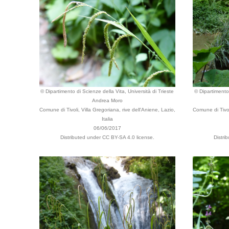
© Dipartimento di Scienze della Vita, Università di Trieste
© Dipartimento 
Andrea Moro
Comune di Tivoli, Villa Gregoriana, rive dell'Aniene, Lazio,
Comune di Tivol
Italia
06/06/2017
Distributed under CC BY-SA 4.0 license.
Distri