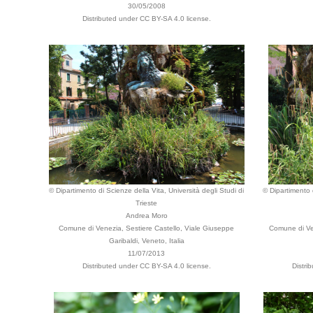
30/05/2008
Distributed under CC BY-SA 4.0 license.
© Dipartimento di Scienze della Vita, Università degli Studi di
© Dipartimento d
Trieste
Andrea Moro
Comune di Venezia, Sestiere Castello, Viale Giuseppe
Comune di Ven
Garibaldi, Veneto, Italia
11/07/2013
Distributed under CC BY-SA 4.0 license.
Distri