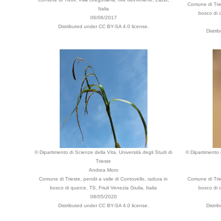
Comune di Tries
Italia
bosco di q
06/06/2017
Distributed under CC BY-SA 4.0 license.
Distri
© Dipartimento di Scienze della Vita, Università degli Studi di
© Dipartimento d
Trieste
Andrea Moro
Comune di Trieste, pendii a valle di Contovello, radura in
Comune di Tries
bosco di querce, TS, Friuli Venezia Giulia, Italia
bosco di q
08/05/2020
Distributed under CC BY-SA 4.0 license.
Distri